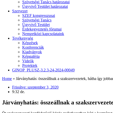
Szövetségi Tanács határozatai
Ügyvivő Testület határozatai
Szervezet
SZEF kongresszusai
Szövetségi Tanács
Ügyvivő Testület
Érdekegyeztetés fórumai
Nemzetközi kapcsolataink
Tevékenység
Képzések
Konferenciák
Kiadványok
Képgaléria
Videók
Projektek
GINOP_PLUSZ-3.2.3-24-2024-00049
Home
»
Járványhatás: összeállnak a szakszervezetek, hátha így jobban 
Frissítve:
szeptember 3, 2020
9:32 de.
Járványhatás: összeállnak a szakszervezetek