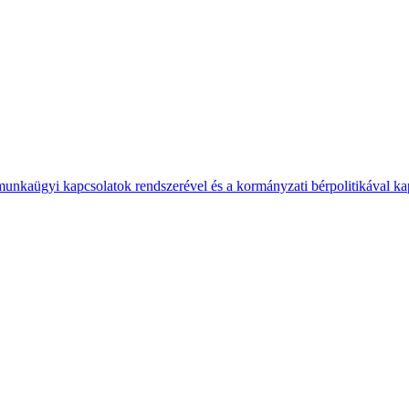
 munkaügyi kapcsolatok rendszerével és a kormányzati bérpolitikával k