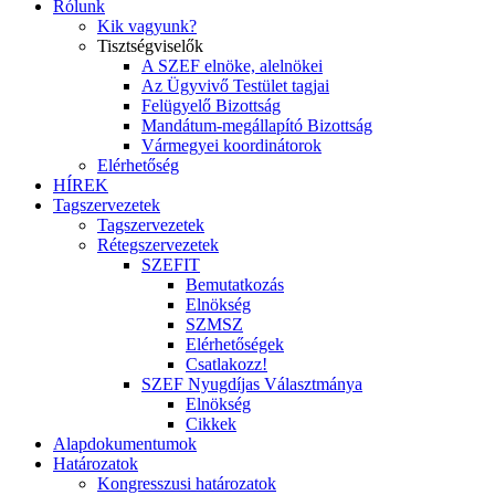
Rólunk
Kik vagyunk?
Tisztségviselők
A SZEF elnöke, alelnökei
Az Ügyvivő Testület tagjai
Felügyelő Bizottság
Mandátum-megállapító Bizottság
Vármegyei koordinátorok
Elérhetőség
HÍREK
Tagszervezetek
Tagszervezetek
Rétegszervezetek
SZEFIT
Bemutatkozás
Elnökség
SZMSZ
Elérhetőségek
Csatlakozz!
SZEF Nyugdíjas Választmánya
Elnökség
Cikkek
Alapdokumentumok
Határozatok
Kongresszusi határozatok