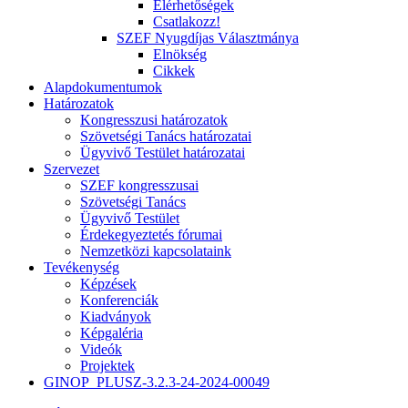
Elérhetőségek
Csatlakozz!
SZEF Nyugdíjas Választmánya
Elnökség
Cikkek
Alapdokumentumok
Határozatok
Kongresszusi határozatok
Szövetségi Tanács határozatai
Ügyvivő Testület határozatai
Szervezet
SZEF kongresszusai
Szövetségi Tanács
Ügyvivő Testület
Érdekegyeztetés fórumai
Nemzetközi kapcsolataink
Tevékenység
Képzések
Konferenciák
Kiadványok
Képgaléria
Videók
Projektek
GINOP_PLUSZ-3.2.3-24-2024-00049