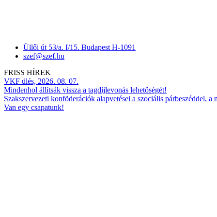
Üllői út 53/a. I/15. Budapest H-1091
szef@szef.hu
FRISS HÍREK
VKF ülés, 2026. 08. 07.
Mindenhol állítsák vissza a tagdíjlevonás lehetőségét!
Szakszervezeti konföderációk alapvetései a szociális párbeszéddel, a
Van egy csapatunk!