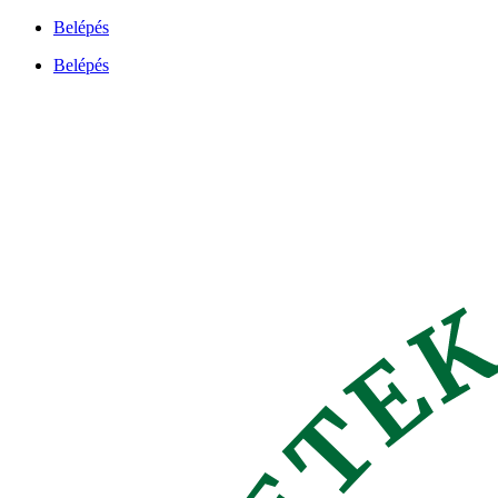
Ugrás
Belépés
a
Belépés
tartalomhoz