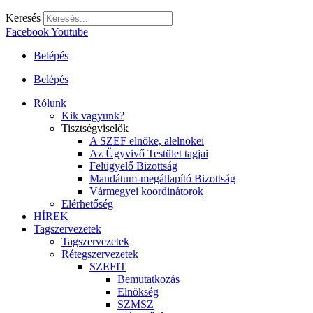
Keresés
Facebook
Youtube
Belépés
Belépés
Rólunk
Kik vagyunk?
Tisztségviselők
A SZEF elnöke, alelnökei
Az Ügyvivő Testület tagjai
Felügyelő Bizottság
Mandátum-megállapító Bizottság
Vármegyei koordinátorok
Elérhetőség
HÍREK
Tagszervezetek
Tagszervezetek
Rétegszervezetek
SZEFIT
Bemutatkozás
Elnökség
SZMSZ