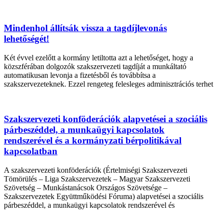
Mindenhol állítsák vissza a tagdíjlevonás
lehetőségét!
Két évvel ezelőtt a kormány letiltotta azt a lehetőséget, hogy a
közszférában dolgozók szakszervezeti tagdíját a munkáltató
automatikusan levonja a fizetésből és továbbítsa a
szakszervezeteknek. Ezzel rengeteg felesleges adminisztrációs terhet
Szakszervezeti konföderációk alapvetései a szociális
párbeszéddel, a munkaügyi kapcsolatok
rendszerével és a kormányzati bérpolitikával
kapcsolatban
A szakszervezeti konföderációk (Értelmiségi Szakszervezeti
Tömörülés – Liga Szakszervezetek – Magyar Szakszervezeti
Szövetség – Munkástanácsok Országos Szövetsége –
Szakszervezetek Együttműködési Fóruma) alapvetései a szociális
párbeszéddel, a munkaügyi kapcsolatok rendszerével és