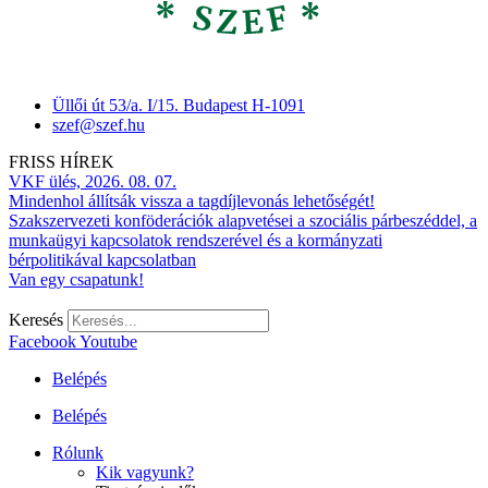
Üllői út 53/a. I/15. Budapest H-1091
szef@szef.hu
FRISS HÍREK
VKF ülés, 2026. 08. 07.
Mindenhol állítsák vissza a tagdíjlevonás lehetőségét!
Szakszervezeti konföderációk alapvetései a szociális párbeszéddel, a
munkaügyi kapcsolatok rendszerével és a kormányzati
bérpolitikával kapcsolatban
Van egy csapatunk!
Keresés
Facebook
Youtube
Belépés
Belépés
Rólunk
Kik vagyunk?