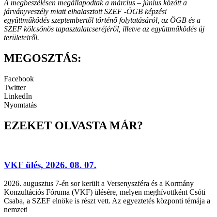
A megbeszélésen megállapodtak a március – június között a
járványveszély miatt elhalasztott SZEF -ÖGB képzési
együttműködés szeptembertől történő folytatásáról, az ÖGB és a
SZEF kölcsönös tapasztalatcseréjéről, illetve az együttműködés új
területeiről.
MEGOSZTÁS:
Facebook
Twitter
LinkedIn
Nyomtatás
EZEKET OLVASTA MÁR?
VKF ülés, 2026. 08. 07.
2026. augusztus 7-én sor került a Versenyszféra és a Kormány
Konzultációs Fóruma (VKF) ülésére, melyen meghívottként Csóti
Csaba, a SZEF elnöke is részt vett. Az egyeztetés központi témája a
nemzeti