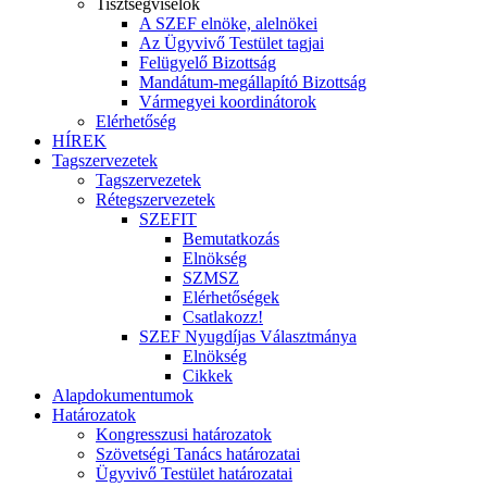
Tisztségviselők
A SZEF elnöke, alelnökei
Az Ügyvivő Testület tagjai
Felügyelő Bizottság
Mandátum-megállapító Bizottság
Vármegyei koordinátorok
Elérhetőség
HÍREK
Tagszervezetek
Tagszervezetek
Rétegszervezetek
SZEFIT
Bemutatkozás
Elnökség
SZMSZ
Elérhetőségek
Csatlakozz!
SZEF Nyugdíjas Választmánya
Elnökség
Cikkek
Alapdokumentumok
Határozatok
Kongresszusi határozatok
Szövetségi Tanács határozatai
Ügyvivő Testület határozatai