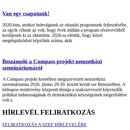
Van egy csapatunk!
2020-ban, amikor belevágtunk az oktatási programunk fejlesztésébe,
az egyik célunk az volt, hogy évek múltán a program résztvevőiből
kerüljenek ki az oktatóink. 2026-ra elértük, hogy közel
megduplázódott képzőink száma, akik
Beszámoló a Compass projekt nemzetközi
szemináriumáról
A Compass projekt keretében megszervezett nemzetközi
szemináriumra 2026. június 29-30. között került sor Brüsszelben. A
kétnapos rendezvény központi témája a szakszervezeti képviselők
politikai tudatosságának és demokratikus készségeinek megerősítése
volt a
HÍRLEVÉL FELIRATKOZÁS
FELIRATKOZÁS A SZEF HÍRLEVELÉRE