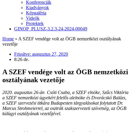
Konferenciák
Kiadványok
Képgaléria
Videók
Projektek
GINOP_PLUSZ-3.2.3-24-2024-00049
Home
»
A SZEF vendége volt az ÖGB nemzetközi osztályának
vezetője
Frissítve:
augusztus 27, 2020
8:26 de.
A SZEF vendége volt az ÖGB nemzetközi
osztályának vezetője
2020. augusztus 26-án Csóti Csaba, a SZEF elnöke, Szűcs Viktória
a SZEF nemzetközi ügyekért felelős alelnöke és Dvorácskó Balázs,
a SZEF szervezési titkára Budapesten tárgyalásokat folytatott Dr.
Marcus Strohmeierrel, az osztrák szakszervezeti szövetség, az ÖGB
külügyi osztályának vezetőjével.