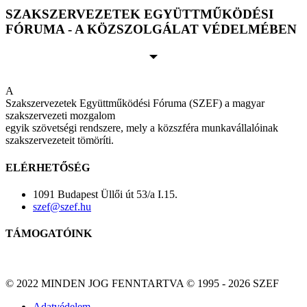
SZAKSZERVEZETEK EGYÜTTMŰKÖDÉSI
FÓRUMA - A KÖZSZOLGÁLAT VÉDELMÉBEN
A
Szakszervezetek Együttműködési Fóruma (SZEF) a magyar
szakszervezeti mozgalom
egyik szövetségi rendszere, mely a közszféra munkavállalóinak
szakszervezeteit tömöríti.
ELÉRHETŐSÉG
1091 Budapest Üllői út 53/a I.15.
szef@szef.hu
TÁMOGATÓINK
© 2022 MINDEN JOG FENNTARTVA © 1995 - 2026 SZEF
Adatvédelem