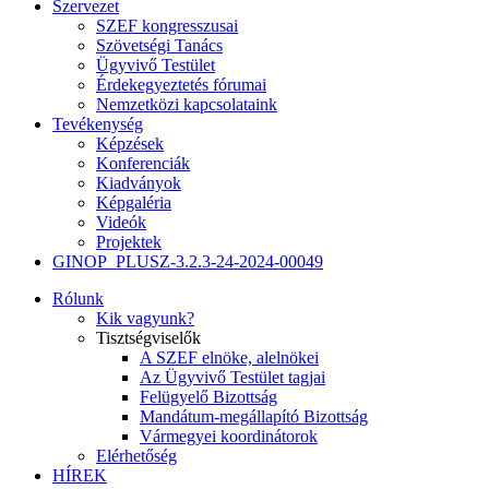
Szervezet
SZEF kongresszusai
Szövetségi Tanács
Ügyvivő Testület
Érdekegyeztetés fórumai
Nemzetközi kapcsolataink
Tevékenység
Képzések
Konferenciák
Kiadványok
Képgaléria
Videók
Projektek
GINOP_PLUSZ-3.2.3-24-2024-00049
Rólunk
Kik vagyunk?
Tisztségviselők
A SZEF elnöke, alelnökei
Az Ügyvivő Testület tagjai
Felügyelő Bizottság
Mandátum-megállapító Bizottság
Vármegyei koordinátorok
Elérhetőség
HÍREK