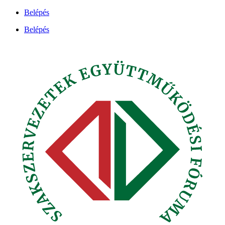
Ugrás
Belépés
a
Belépés
tartalomhoz