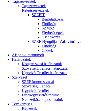
Tagszervezetek
Tagszervezetek
Rétegszervezetek
SZEFIT
Bemutatkozás
Elnökség
SZMSZ
Elérhetőségek
Csatlakozz!
SZEF Nyugdíjas Választmánya
Elnökség
Cikkek
Alapdokumentumok
Határozatok
Kongresszusi határozatok
Szövetségi Tanács határozatai
Ügyvivő Testület határozatai
Szervezet
SZEF kongresszusai
Szövetségi Tanács
Ügyvivő Testület
Érdekegyeztetés fórumai
Nemzetközi kapcsolataink
Tevékenység
Képzések