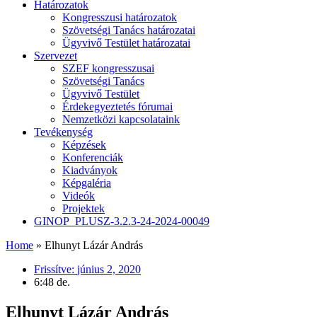
Határozatok
Kongresszusi határozatok
Szövetségi Tanács határozatai
Ügyvivő Testület határozatai
Szervezet
SZEF kongresszusai
Szövetségi Tanács
Ügyvivő Testület
Érdekegyeztetés fórumai
Nemzetközi kapcsolataink
Tevékenység
Képzések
Konferenciák
Kiadványok
Képgaléria
Videók
Projektek
GINOP_PLUSZ-3.2.3-24-2024-00049
Home
»
Elhunyt Lázár András
Frissítve:
június 2, 2020
6:48 de.
Elhunyt Lázár András