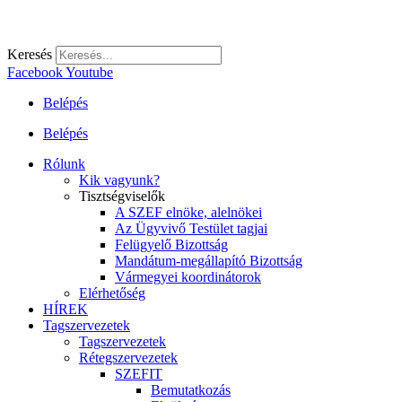
Keresés
Facebook
Youtube
Belépés
Belépés
Rólunk
Kik vagyunk?
Tisztségviselők
A SZEF elnöke, alelnökei
Az Ügyvivő Testület tagjai
Felügyelő Bizottság
Mandátum-megállapító Bizottság
Vármegyei koordinátorok
Elérhetőség
HÍREK
Tagszervezetek
Tagszervezetek
Rétegszervezetek
SZEFIT
Bemutatkozás