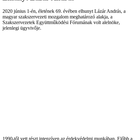
2020 június 1-én, életének 69. évében elhunyt Lázár András, a
magyar szakszervezeti mozgalom meghatározó alakja, a
Szakszervezetek Együttműködési Fórumának volt alelnöke,
jelenlegi ügyvivője.
1990-től vett részt intenzíven az érdekvédelmi munkában. Előbb a