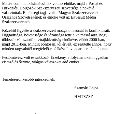
Matáv-com munkástanácsának volt az elnöke, majd a Postai és
Hírközlési Dolgozók Szakszervezeti szövetsége elnökévé
választották. Elnökségi tagja volt a Magyar Szakszervezetek
Országos Szövetségének és elnöke volt az Egyesült Média
Szakszervezetnek.
Közelről figyelte a szakszervezeti mozgalom sorsát és konfliktusait.
Higgadtsága, bölcsessége és józansága tette alkalmassá arra, hogy
többször választották sztrájkbizottság elnökévé, előbb 2006-ban,
majd 2011-ben. Mindig pontosan, jól érvelt, ez segítette ahhoz, hogy
minden tárgyalófél megfelelő és felkészült vitapartnert látott benne.
Festőművész volt és sakkozó. Érzékeny, a folyamatokat higgadtan
elemző és őszinte, világos válaszokat adó ember.
Temetéséről később intézkednek.
Szatmári Lajos
HMTSZSZ