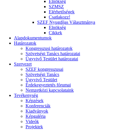
Elnökség
SZMSZ
Elérhetőségek
Csatlakozz!
SZEF Nyugdíjas Választmánya
Elnökség
Cikkek
Alapdokumentumok
Határozatok
Kongresszusi határozatok
Szövetségi Tanács határozatai
Ügyvivő Testület határozatai
Szervezet
SZEF kongresszusai
Szövetségi Tanács
Ügyvivő Testület
Érdekegyeztetés fórumai
Nemzetközi kapcsolataink
Tevékenység
Képzések
Konferenciák
Kiadványok
Képgaléria
Videók
Projektek