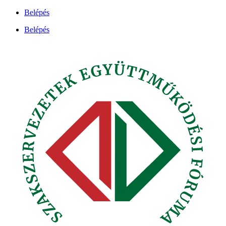
Ugrás
Belépés
a
Belépés
tartalomhoz