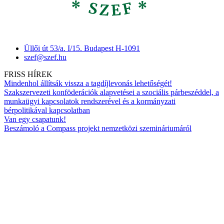
Üllői út 53/a. I/15. Budapest H-1091
szef@szef.hu
FRISS HÍREK
Mindenhol állítsák vissza a tagdíjlevonás lehetőségét!
Szakszervezeti konföderációk alapvetései a szociális párbeszéddel, a
munkaügyi kapcsolatok rendszerével és a kormányzati
bérpolitikával kapcsolatban
Van egy csapatunk!
Beszámoló a Compass projekt nemzetközi szemináriumáról