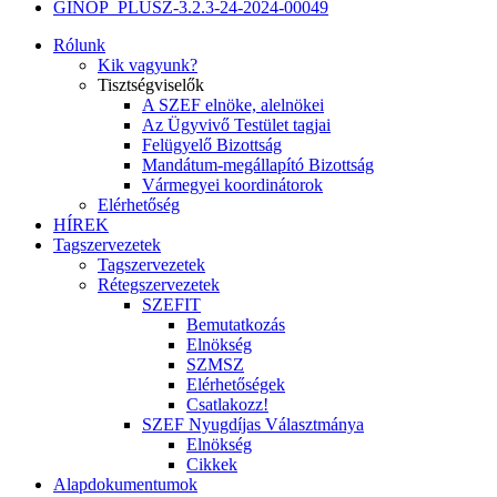
GINOP_PLUSZ-3.2.3-24-2024-00049
Rólunk
Kik vagyunk?
Tisztségviselők
A SZEF elnöke, alelnökei
Az Ügyvivő Testület tagjai
Felügyelő Bizottság
Mandátum-megállapító Bizottság
Vármegyei koordinátorok
Elérhetőség
HÍREK
Tagszervezetek
Tagszervezetek
Rétegszervezetek
SZEFIT
Bemutatkozás
Elnökség
SZMSZ
Elérhetőségek
Csatlakozz!
SZEF Nyugdíjas Választmánya
Elnökség
Cikkek
Alapdokumentumok