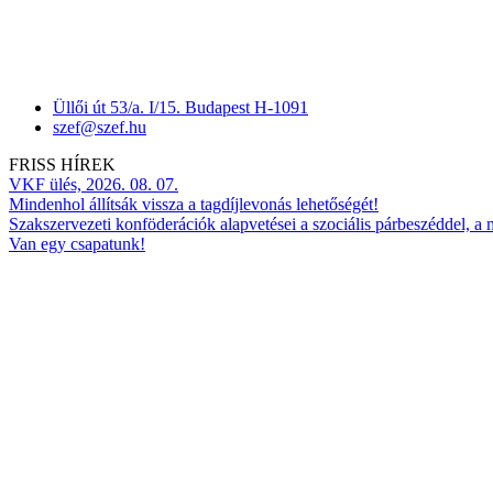
Üllői út 53/a. I/15. Budapest H-1091
szef@szef.hu
FRISS HÍREK
VKF ülés, 2026. 08. 07.
Mindenhol állítsák vissza a tagdíjlevonás lehetőségét!
Szakszervezeti konföderációk alapvetései a szociális párbeszéddel, a
Van egy csapatunk!