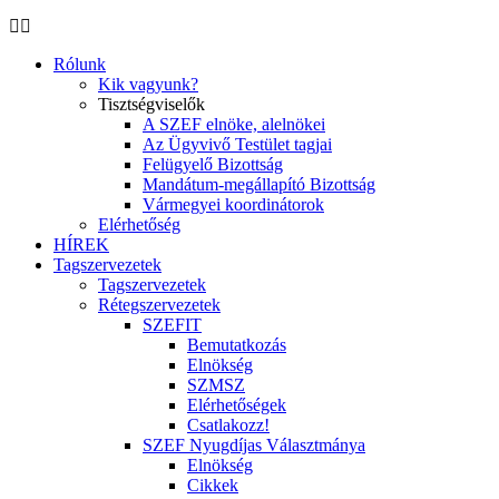
Rólunk
Kik vagyunk?
Tisztségviselők
A SZEF elnöke, alelnökei
Az Ügyvivő Testület tagjai
Felügyelő Bizottság
Mandátum-megállapító Bizottság
Vármegyei koordinátorok
Elérhetőség
HÍREK
Tagszervezetek
Tagszervezetek
Rétegszervezetek
SZEFIT
Bemutatkozás
Elnökség
SZMSZ
Elérhetőségek
Csatlakozz!
SZEF Nyugdíjas Választmánya
Elnökség
Cikkek