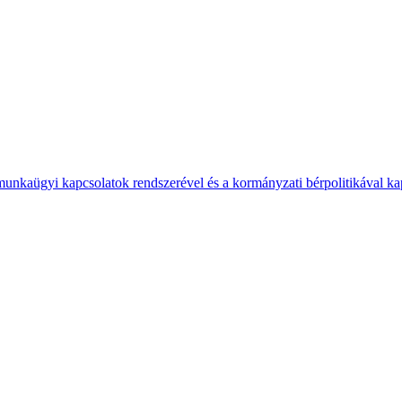
 munkaügyi kapcsolatok rendszerével és a kormányzati bérpolitikával k