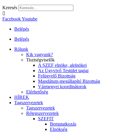
Keresés
Facebook
Youtube
Belépés
Belépés
Rólunk
Kik vagyunk?
Tisztségviselők
A SZEF elnöke, alelnökei
Az Ügyvivő Testület tagjai
Felügyelő Bizottság
Mandátum-megállapító Bizottság
Vármegyei koordinátorok
Elérhetőség
HÍREK
Tagszervezetek
Tagszervezetek
Rétegszervezetek
SZEFIT
Bemutatkozás
Elnökség