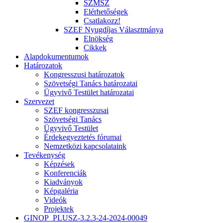
SZMSZ
Elérhetőségek
Csatlakozz!
SZEF Nyugdíjas Választmánya
Elnökség
Cikkek
Alapdokumentumok
Határozatok
Kongresszusi határozatok
Szövetségi Tanács határozatai
Ügyvivő Testület határozatai
Szervezet
SZEF kongresszusai
Szövetségi Tanács
Ügyvivő Testület
Érdekegyeztetés fórumai
Nemzetközi kapcsolataink
Tevékenység
Képzések
Konferenciák
Kiadványok
Képgaléria
Videók
Projektek
GINOP_PLUSZ-3.2.3-24-2024-00049