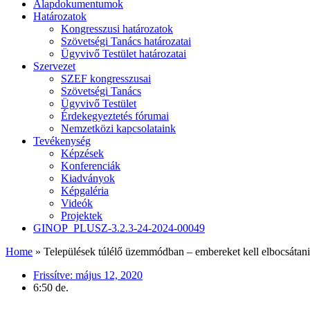
Alapdokumentumok
Határozatok
Kongresszusi határozatok
Szövetségi Tanács határozatai
Ügyvivő Testület határozatai
Szervezet
SZEF kongresszusai
Szövetségi Tanács
Ügyvivő Testület
Érdekegyeztetés fórumai
Nemzetközi kapcsolataink
Tevékenység
Képzések
Konferenciák
Kiadványok
Képgaléria
Videók
Projektek
GINOP_PLUSZ-3.2.3-24-2024-00049
Home
»
Települések túlélő üzemmódban – embereket kell elbocsátani
Frissítve:
május 12, 2020
6:50 de.