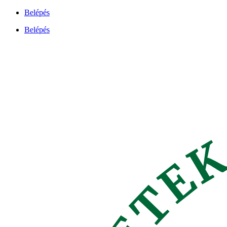
Ugrás
Belépés
a
Belépés
tartalomhoz