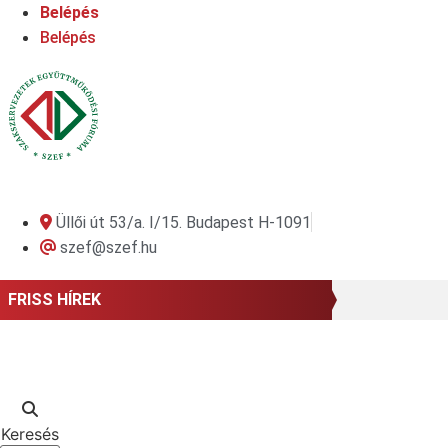
Ugrás
Belépés
a
Belépés
tartalomhoz
Üllői út 53/a. I/15. Budapest H-1091
szef@szef.hu
FRISS HÍREK
Keresés