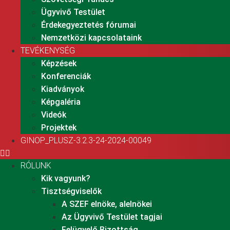
Ügyvivő Testület
Érdekegyeztetés fórumai
Nemzetközi kapcsolataink
TEVÉKENYSÉG
Képzések
Konferenciák
Kiadványok
Képgaléria
Videók
Projektek
GINOP_PLUSZ-3.2.3-24-2024-00049
RÓLUNK
Kik vagyunk?
Tisztségviselők
A SZEF elnöke, alelnökei
Az Ügyvivő Testület tagjai
Felügyelő Bizottság