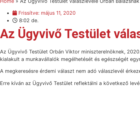
Home
»
Az Ügyvivő Testület válaszlevele Orbán Balázsnak
Frissítve:
május 11, 2020
8:02 de.
Az Ügyvivő Testület vála
Az Ügyvivő Testület Orbán Viktor miniszterelnöknek, 2020. 
kialakult a munkavállalók megélhetését és egészségét egyr
A megkeresésre érdemi választ nem adó válaszlevél érkezett
Erre kíván az Ügyvivő Testület reflektálni a következő levél