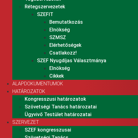
Rétegszervezetek
SZEFIT
Bemutatkozás
Elnökség
SZMSZ
Elérhetőségek
Csatlakozz!
SZEF Nyugdíjas Választmánya
Elnökség
Cikkek
ALAPDOKUMENTUMOK
HATÁROZATOK
Kongresszusi határozatok
Szövetségi Tanács határozatai
Ügyvivő Testület határozatai
SZERVEZET
SZEF kongresszusai
Szövetségi Tanács