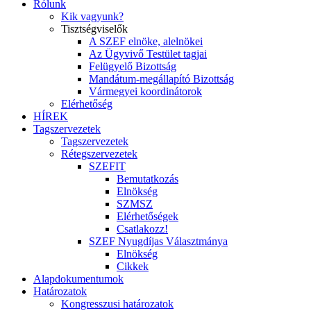
Rólunk
Kik vagyunk?
Tisztségviselők
A SZEF elnöke, alelnökei
Az Ügyvivő Testület tagjai
Felügyelő Bizottság
Mandátum-megállapító Bizottság
Vármegyei koordinátorok
Elérhetőség
HÍREK
Tagszervezetek
Tagszervezetek
Rétegszervezetek
SZEFIT
Bemutatkozás
Elnökség
SZMSZ
Elérhetőségek
Csatlakozz!
SZEF Nyugdíjas Választmánya
Elnökség
Cikkek
Alapdokumentumok
Határozatok
Kongresszusi határozatok