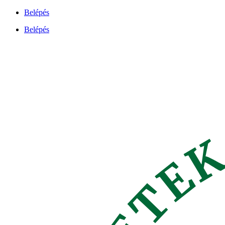
Ugrás
Belépés
a
Belépés
tartalomhoz