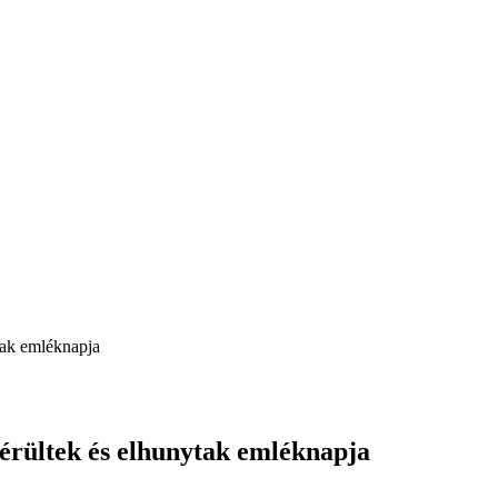
tak emléknapja
sérültek és elhunytak emléknapja