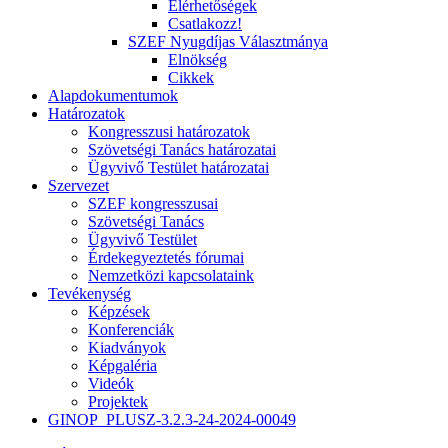
Elérhetőségek
Csatlakozz!
SZEF Nyugdíjas Választmánya
Elnökség
Cikkek
Alapdokumentumok
Határozatok
Kongresszusi határozatok
Szövetségi Tanács határozatai
Ügyvivő Testület határozatai
Szervezet
SZEF kongresszusai
Szövetségi Tanács
Ügyvivő Testület
Érdekegyeztetés fórumai
Nemzetközi kapcsolataink
Tevékenység
Képzések
Konferenciák
Kiadványok
Képgaléria
Videók
Projektek
GINOP_PLUSZ-3.2.3-24-2024-00049