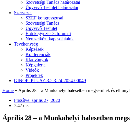
Szövetségi Tanács határozatai
Ügyvivő Testület határozatai
Szervezet
SZEF kongresszusai
Szövetségi Tanács
Ügyvivő Testület
Érdekegyeztetés fórumai
Nemzetközi kapcsolataink
Tevékenység
Képzések
Konferenciák
Kiadványok
Képgaléria
Videók
Projektek
GINOP_PLUSZ-3.2.3-24-2024-00049
Home
»
Április 28 – a Munkahelyi balesetben megsérültek és elhuny
Frissítve:
április 27, 2020
7:47 de.
Április 28 – a Munkahelyi balesetben meg