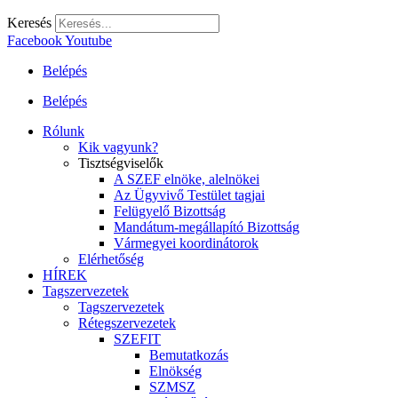
Keresés
Facebook
Youtube
Belépés
Belépés
Rólunk
Kik vagyunk?
Tisztségviselők
A SZEF elnöke, alelnökei
Az Ügyvivő Testület tagjai
Felügyelő Bizottság
Mandátum-megállapító Bizottság
Vármegyei koordinátorok
Elérhetőség
HÍREK
Tagszervezetek
Tagszervezetek
Rétegszervezetek
SZEFIT
Bemutatkozás
Elnökség
SZMSZ