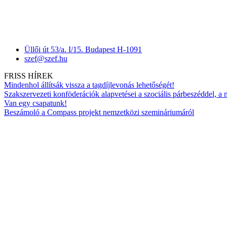
Üllői út 53/a. I/15. Budapest H-1091
szef@szef.hu
FRISS HÍREK
Mindenhol állítsák vissza a tagdíjlevonás lehetőségét!
Szakszervezeti konföderációk alapvetései a szociális párbeszéddel, a
Van egy csapatunk!
Beszámoló a Compass projekt nemzetközi szemináriumáról