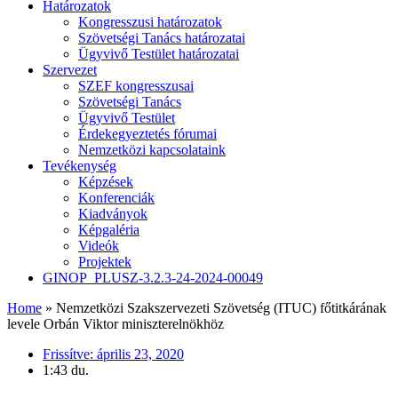
Határozatok
Kongresszusi határozatok
Szövetségi Tanács határozatai
Ügyvivő Testület határozatai
Szervezet
SZEF kongresszusai
Szövetségi Tanács
Ügyvivő Testület
Érdekegyeztetés fórumai
Nemzetközi kapcsolataink
Tevékenység
Képzések
Konferenciák
Kiadványok
Képgaléria
Videók
Projektek
GINOP_PLUSZ-3.2.3-24-2024-00049
Home
»
Nemzetközi Szakszervezeti Szövetség (ITUC) főtitkárának
levele Orbán Viktor miniszterelnökhöz
Frissítve:
április 23, 2020
1:43 du.