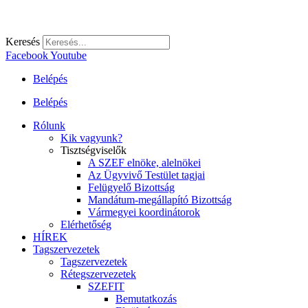
Keresés
Facebook
Youtube
Belépés
Belépés
Rólunk
Kik vagyunk?
Tisztségviselők
A SZEF elnöke, alelnökei
Az Ügyvivő Testület tagjai
Felügyelő Bizottság
Mandátum-megállapító Bizottság
Vármegyei koordinátorok
Elérhetőség
HÍREK
Tagszervezetek
Tagszervezetek
Rétegszervezetek
SZEFIT
Bemutatkozás