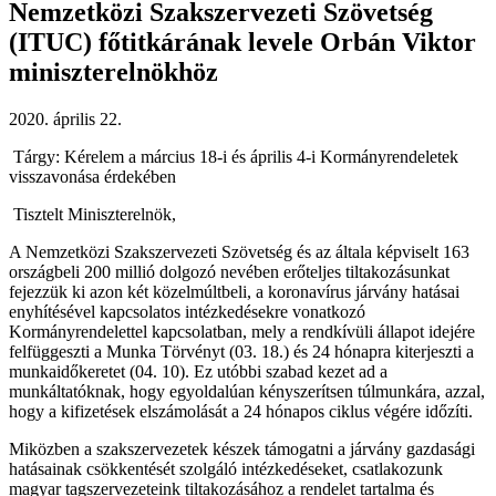
Nemzetközi Szakszervezeti Szövetség
(ITUC) főtitkárának levele Orbán Viktor
miniszterelnökhöz
2020. április 22.
Tárgy: Kérelem a március 18-i és április 4-i Kormányrendeletek
visszavonása érdekében
Tisztelt Miniszterelnök,
A Nemzetközi Szakszervezeti Szövetség és az általa képviselt 163
országbeli 200 millió dolgozó nevében erőteljes tiltakozásunkat
fejezzük ki azon két közelmúltbeli, a koronavírus járvány hatásai
enyhítésével kapcsolatos intézkedésekre vonatkozó
Kormányrendelettel kapcsolatban, mely a rendkívüli állapot idejére
felfüggeszti a Munka Törvényt (03. 18.) és 24 hónapra kiterjeszti a
munkaidőkeretet (04. 10). Ez utóbbi szabad kezet ad a
munkáltatóknak, hogy egyoldalúan kényszerítsen túlmunkára, azzal,
hogy a kifizetések elszámolását a 24 hónapos ciklus végére időzíti.
Miközben a szakszervezetek készek támogatni a járvány gazdasági
hatásainak csökkentését szolgáló intézkedéseket, csatlakozunk
magyar tagszervezeteink tiltakozásához a rendelet tartalma és