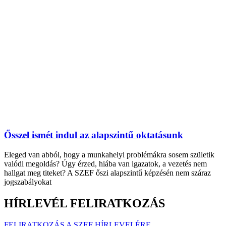
Ősszel ismét indul az alapszintű oktatásunk
Eleged van abból, hogy a munkahelyi problémákra sosem születik
valódi megoldás? Úgy érzed, hiába van igazatok, a vezetés nem
hallgat meg titeket? A SZEF őszi alapszintű képzésén nem száraz
jogszabályokat
HÍRLEVÉL FELIRATKOZÁS
FELIRATKOZÁS A SZEF HÍRLEVELÉRE