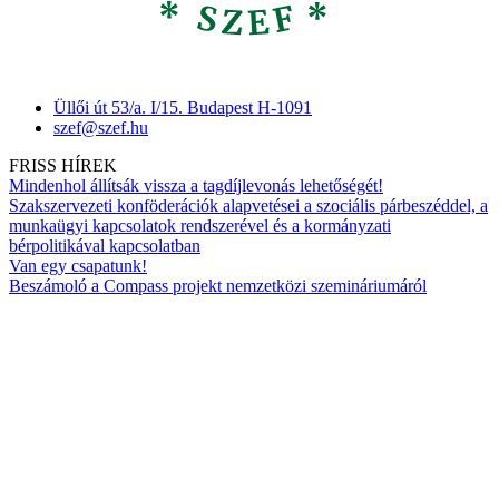
Üllői út 53/a. I/15. Budapest H-1091
szef@szef.hu
FRISS HÍREK
Mindenhol állítsák vissza a tagdíjlevonás lehetőségét!
Szakszervezeti konföderációk alapvetései a szociális párbeszéddel, a
munkaügyi kapcsolatok rendszerével és a kormányzati
bérpolitikával kapcsolatban
Van egy csapatunk!
Beszámoló a Compass projekt nemzetközi szemináriumáról