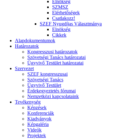
Elnökség
SZMSZ
Elérhetőségek
Csatlakozz!
SZEF Nyugdíjas Választmánya
Elnökség
Cikkek
Alapdokumentumok
Határozatok
Kongresszusi határozatok
Szövetségi Tanács határozatai
Ügyvivő Testület határozatai
Szervezet
SZEF kongresszusai
Szövetségi Tanács
Ügyvivő Testület
Érdekegyeztetés fórumai
Nemzetközi kapcsolataink
Tevékenység
Képzések
Konferenciák
Kiadványok
Képgaléria
Videók
Projektek