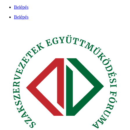
Ugrás
Belépés
a
Belépés
tartalomhoz