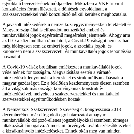
egyoldalú bevezetésének módja ellen. Miközben a VKF tripartit
konzultációs fórum ülésezett, a döntések egyoldalúan, a
szakszervezetekkel való konzultáció nélkül kerültek meghozatalra.
A javasolt intézkedések a nemzetközi egyezményekben lefektetett és
Magyarország által is elfogadott nemzetközi emberi és
munkavállalói jogok egyértelmű megsértését jelentenék. Ahogy arra
az ILO a közelmúltban rámutatott, a Covid-19 válságot nem szabad
még időlegesen sem az emberi jogok, a szociális jogok, és
különösen nem a szakszervezeti- és munkavállalói jogok lebontására
használni.
A Covid-19 válság brutálisan emlékeztet a munkavállalói jogok
védelmének fontosságára. Megvalósítása esetén a várható
intézkedések lenyomnák a keresletet és strukturálisan aláásnák a
magyar gazdaságot. Ez a felelőtlen kezdeményezés élesen szemben
áll a világ sok más országa kormányainak konstruktív
intézkedéseivel, melyeket a szakszervezetekkel és munkáltatói
szervezetekkel együttműködésben hoztak.
A Nemzetközi Szakszervezeti Szövetség 4. kongresszusa 2018
decemberében már elfogadott egy határozatot amagyar
munkavállalók dolgozó-ellenes jogszabályokkal szembeni tömeges
tiltakozását támogatva. A mostani törvények tovább szélesítik ezeket
a kizsákmányoló intézkedéseket. Ennek okán meg van minden