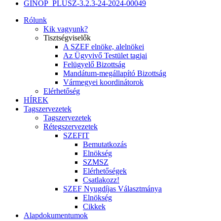
GINOP_PLUSZ-3.2.3-24-2024-00049
Rólunk
Kik vagyunk?
Tisztségviselők
A SZEF elnöke, alelnökei
Az Ügyvivő Testület tagjai
Felügyelő Bizottság
Mandátum-megállapító Bizottság
Vármegyei koordinátorok
Elérhetőség
HÍREK
Tagszervezetek
Tagszervezetek
Rétegszervezetek
SZEFIT
Bemutatkozás
Elnökség
SZMSZ
Elérhetőségek
Csatlakozz!
SZEF Nyugdíjas Választmánya
Elnökség
Cikkek
Alapdokumentumok