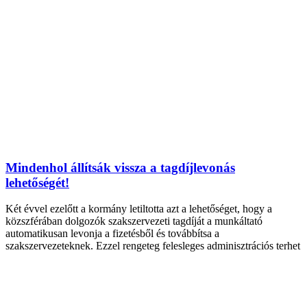
Mindenhol állítsák vissza a tagdíjlevonás
lehetőségét!
Két évvel ezelőtt a kormány letiltotta azt a lehetőséget, hogy a
közszférában dolgozók szakszervezeti tagdíját a munkáltató
automatikusan levonja a fizetésből és továbbítsa a
szakszervezeteknek. Ezzel rengeteg felesleges adminisztrációs terhet