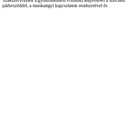
Szakszervezetek Együttműködési Fóruma) alapvetései a szociális
párbeszéddel, a munkaügyi kapcsolatok rendszerével és