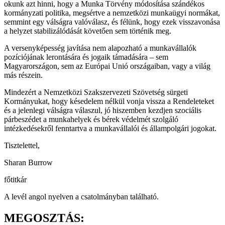
okunk azt hinni, hogy a Munka Törvény módosítása szándékos
kormányzati politika, megsértve a nemzetközi munkaügyi normákat,
semmint egy válságra valóválasz, és félünk, hogy ezek visszavonása
a helyzet stabilizálódását követően sem történik meg.
A versenyképesség javítása nem alapozható a munkavállalók
pozíciójának lerontására és jogaik támadására – sem
Magyarországon, sem az Európai Unió országaiban, vagy a világ
más részein.
Mindezért a Nemzetközi Szakszervezeti Szövetség sürgeti
Kormányukat, hogy késedelem nélkül vonja vissza a Rendeleteket
és a jelenlegi válságra válaszul, jó hiszemben kezdjen szociális
párbeszédet a munkahelyek és bérek védelmét szolgáló
intézkedésekről fenntartva a munkavállalói és állampolgári jogokat.
Tisztelettel,
Sharan Burrow
főtitkár
A levél angol nyelven a csatolmányban található.
MEGOSZTÁS: