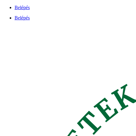
Ugrás
Belépés
a
Belépés
tartalomhoz