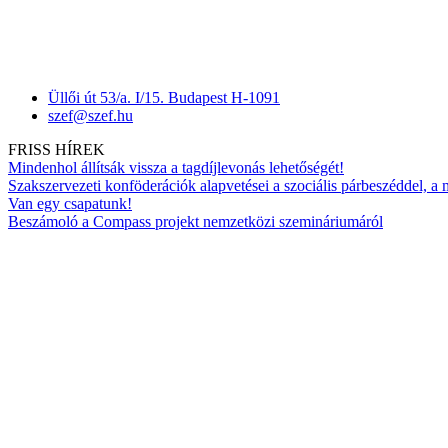
Üllői út 53/a. I/15. Budapest H-1091
szef@szef.hu
FRISS HÍREK
Mindenhol állítsák vissza a tagdíjlevonás lehetőségét!
Szakszervezeti konföderációk alapvetései a szociális párbeszéddel, a
Van egy csapatunk!
Beszámoló a Compass projekt nemzetközi szemináriumáról