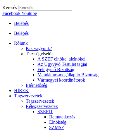
Keresés
Facebook
Youtube
Belépés
Belépés
Rólunk
Kik vagyunk?
Tisztségviselők
A SZEF elnöke, alelnökei
Az Ügyvivő Testület tagjai
Felügyelő Bizottság
Mandátum-megállapító Bizottság
Vármegyei koordinátorok
Elérhetőség
HÍREK
Tagszervezetek
Tagszervezetek
Rétegszervezetek
SZEFIT
Bemutatkozás
Elnökség
SZMSZ