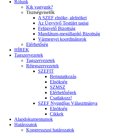
Rólunk
Kik vagyunk?
Tisztségviselők
A SZEF elnöke, alelnökei
Az Ügyvivő Testület tagjai
Felügyelő Bizottság
Mandátum-megállapító Bizottság
Vármegyei koordinátorok
Elérhetőség
HÍREK
Tagszervezetek
Tagszervezetek
Rétegszervezetek
SZEFIT
Bemutatkozás
Elnökség
SZMSZ
Elérhetőségek
Csatlakozz!
SZEF Nyugdíjas Választmánya
Elnökség
Cikkek
Alapdokumentumok
Határozatok
Kongresszusi határozatok