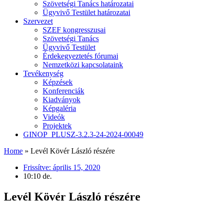
Szövetségi Tanács határozatai
Ügyvivő Testület határozatai
Szervezet
SZEF kongresszusai
Szövetségi Tanács
Ügyvivő Testület
Érdekegyeztetés fórumai
Nemzetközi kapcsolataink
Tevékenység
Képzések
Konferenciák
Kiadványok
Képgaléria
Videók
Projektek
GINOP_PLUSZ-3.2.3-24-2024-00049
Home
»
Levél Kövér László részére
Frissítve:
április 15, 2020
10:10 de.
Levél Kövér László részére