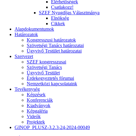
Elérhetőségek
Csatlakozz!
SZEF Nyugdíjas Választmánya
Elnökség
Cikkek
Alapdokumentumok
Határozatok
Kongresszusi határozatok
Szövetségi Tanács határozatai
Ügyvivő Testület határozatai
Szervezet
SZEF kongresszusai
Szövetségi Tanács
Ügyvivő Testület
Érdekegyeztetés fórumai
Nemzetközi kapcsolataink
Tevékenység
Képzések
Konferenciák
Kiadványok
Képgaléria
Videók
Projektek
GINOP_PLUSZ-3.2.3-24-2024-00049