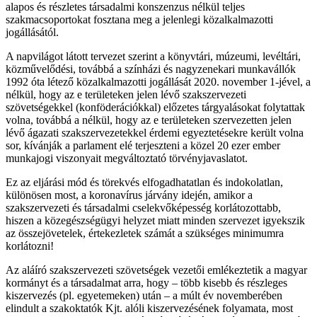
alapos és részletes társadalmi konszenzus nélkül teljes
szakmacsoportokat fosztana meg a jelenlegi közalkalmazotti
jogállásától.
A napvilágot látott tervezet szerint a könyvtári, múzeumi, levéltári,
közművelődési, továbbá a színházi és nagyzenekari munkavállók
1992 óta létező közalkalmazotti jogállását 2020. november 1-jével, a
nélkül, hogy az e területeken jelen lévő szakszervezeti
szövetségekkel (konföderációkkal) előzetes tárgyalásokat folytattak
volna, továbbá a nélkül, hogy az e területeken szervezetten jelen
lévő ágazati szakszervezetekkel érdemi egyeztetésekre került volna
sor, kívánják a parlament elé terjeszteni a közel 20 ezer ember
munkajogi viszonyait megváltoztató törvényjavaslatot.
Ez az eljárási mód és törekvés elfogadhatatlan és indokolatlan,
különösen most, a koronavírus járvány idején, amikor a
szakszervezeti és társadalmi cselekvőképesség korlátozottabb,
hiszen a közegészségügyi helyzet miatt minden szervezet igyekszik
az összejövetelek, értekezletek számát a szükséges minimumra
korlátozni!
Az aláíró szakszervezeti szövetségek vezetői emlékeztetik a magyar
kormányt és a társadalmat arra, hogy – több kisebb és részleges
kiszervezés (pl. egyetemeken) után – a múlt év novemberében
elindult a szakoktatók Kjt. alóli kiszervezésének folyamata, most