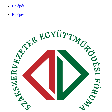
Ugrás
Belépés
a
Belépés
tartalomhoz