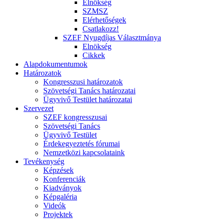
Elnökség
SZMSZ
Elérhetőségek
Csatlakozz!
SZEF Nyugdíjas Választmánya
Elnökség
Cikkek
Alapdokumentumok
Határozatok
Kongresszusi határozatok
Szövetségi Tanács határozatai
Ügyvivő Testület határozatai
Szervezet
SZEF kongresszusai
Szövetségi Tanács
Ügyvivő Testület
Érdekegyeztetés fórumai
Nemzetközi kapcsolataink
Tevékenység
Képzések
Konferenciák
Kiadványok
Képgaléria
Videók
Projektek