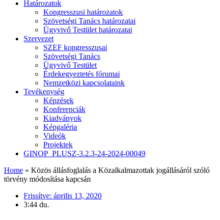
Határozatok
Kongresszusi határozatok
Szövetségi Tanács határozatai
Ügyvivő Testület határozatai
Szervezet
SZEF kongresszusai
Szövetségi Tanács
Ügyvivő Testület
Érdekegyeztetés fórumai
Nemzetközi kapcsolataink
Tevékenység
Képzések
Konferenciák
Kiadványok
Képgaléria
Videók
Projektek
GINOP_PLUSZ-3.2.3-24-2024-00049
Home
»
Közös állásfoglalás a Közalkalmazottak jogállásáról szóló
törvény módosítása kapcsán
Frissítve:
április 13, 2020
3:44 du.