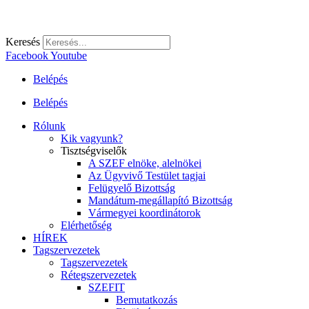
Keresés
Facebook
Youtube
Belépés
Belépés
Rólunk
Kik vagyunk?
Tisztségviselők
A SZEF elnöke, alelnökei
Az Ügyvivő Testület tagjai
Felügyelő Bizottság
Mandátum-megállapító Bizottság
Vármegyei koordinátorok
Elérhetőség
HÍREK
Tagszervezetek
Tagszervezetek
Rétegszervezetek
SZEFIT
Bemutatkozás