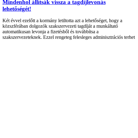
Mindenhol állítsák vissza a tagdíjlevonás
lehetőségét!
Két évvel ezelőtt a kormány letiltotta azt a lehetőséget, hogy a
közszférában dolgozók szakszervezeti tagdíját a munkáltató
automatikusan levonja a fizetésből és továbbítsa a
szakszervezeteknek. Ezzel rengeteg felesleges adminisztrációs terhet