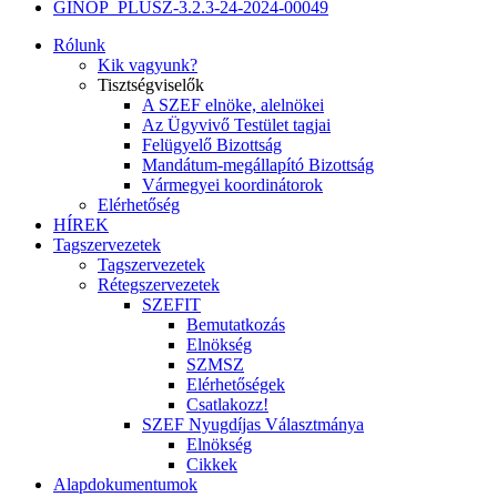
GINOP_PLUSZ-3.2.3-24-2024-00049
Rólunk
Kik vagyunk?
Tisztségviselők
A SZEF elnöke, alelnökei
Az Ügyvivő Testület tagjai
Felügyelő Bizottság
Mandátum-megállapító Bizottság
Vármegyei koordinátorok
Elérhetőség
HÍREK
Tagszervezetek
Tagszervezetek
Rétegszervezetek
SZEFIT
Bemutatkozás
Elnökség
SZMSZ
Elérhetőségek
Csatlakozz!
SZEF Nyugdíjas Választmánya
Elnökség
Cikkek
Alapdokumentumok