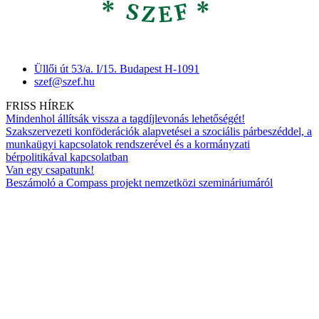
Üllői út 53/a. I/15. Budapest H-1091
szef@szef.hu
FRISS HÍREK
Mindenhol állítsák vissza a tagdíjlevonás lehetőségét!
Szakszervezeti konföderációk alapvetései a szociális párbeszéddel, a
munkaügyi kapcsolatok rendszerével és a kormányzati
bérpolitikával kapcsolatban
Van egy csapatunk!
Beszámoló a Compass projekt nemzetközi szemináriumáról