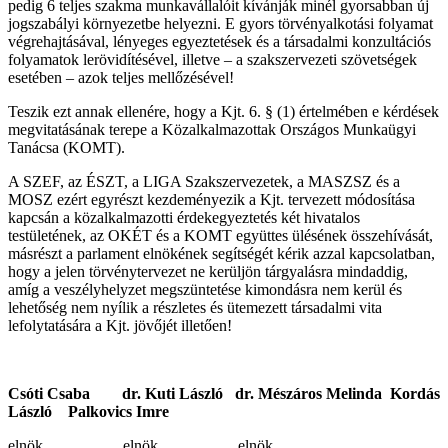
pedig 6 teljes szakma munkavállalóit kívánják minél gyorsabban új
jogszabályi környezetbe helyezni. E gyors törvényalkotási folyamat
végrehajtásával, lényeges egyeztetések és a társadalmi konzultációs
folyamatok lerövidítésével, illetve – a szakszervezeti szövetségek
esetében – azok teljes mellőzésével!
Teszik ezt annak ellenére, hogy a Kjt. 6. § (1) értelmében e kérdések
megvitatásának terepe a Közalkalmazottak Országos Munkaügyi
Tanácsa (KOMT).
A SZEF, az ÉSZT, a LIGA Szakszervezetek, a MASZSZ és a
MOSZ ezért egyrészt kezdeményezik a Kjt. tervezett módosítása
kapcsán a közalkalmazotti érdekegyeztetés két hivatalos
testületének, az OKÉT és a KOMT együttes ülésének összehívását,
másrészt a parlament elnökének segítségét kérik azzal kapcsolatban,
hogy a jelen törvénytervezet ne kerüljön tárgyalásra mindaddig,
amíg a veszélyhelyzet megszüntetése kimondásra nem kerül és
lehetőség nem nyílik a részletes és ütemezett társadalmi vita
lefolytatására a Kjt. jövőjét illetően!
Csóti Csaba dr. Kuti László dr. Mészáros Melinda Kordás
László Palkovics Imre
elnök elnök elnök