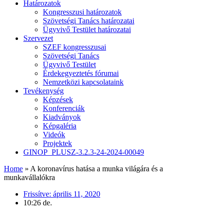
Határozatok
Kongresszusi határozatok
Szövetségi Tanács határozatai
Ügyvivő Testület határozatai
Szervezet
SZEF kongresszusai
Szövetségi Tanács
Ügyvivő Testület
Érdekegyeztetés fórumai
Nemzetközi kapcsolataink
Tevékenység
Képzések
Konferenciák
Kiadványok
Képgaléria
Videók
Projektek
GINOP_PLUSZ-3.2.3-24-2024-00049
Home
»
A koronavírus hatása a munka világára és a
munkavállalókra
Frissítve:
április 11, 2020
10:26 de.