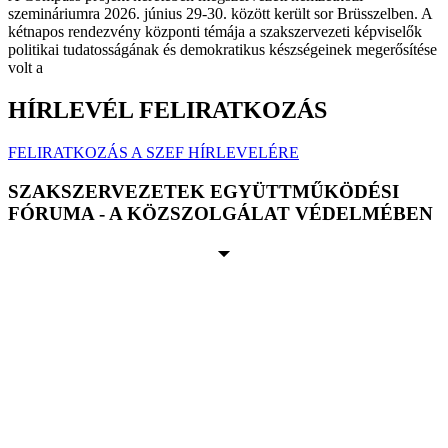
szemináriumra 2026. június 29-30. között került sor Brüsszelben. A
kétnapos rendezvény központi témája a szakszervezeti képviselők
politikai tudatosságának és demokratikus készségeinek megerősítése
volt a
HÍRLEVÉL FELIRATKOZÁS
FELIRATKOZÁS A SZEF HÍRLEVELÉRE
SZAKSZERVEZETEK EGYÜTTMŰKÖDÉSI
FÓRUMA - A KÖZSZOLGÁLAT VÉDELMÉBEN