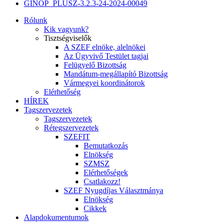
GINOP_PLUSZ-3.2.3-24-2024-00049
Rólunk
Kik vagyunk?
Tisztségviselők
A SZEF elnöke, alelnökei
Az Ügyvivő Testület tagjai
Felügyelő Bizottság
Mandátum-megállapító Bizottság
Vármegyei koordinátorok
Elérhetőség
HÍREK
Tagszervezetek
Tagszervezetek
Rétegszervezetek
SZEFIT
Bemutatkozás
Elnökség
SZMSZ
Elérhetőségek
Csatlakozz!
SZEF Nyugdíjas Választmánya
Elnökség
Cikkek
Alapdokumentumok