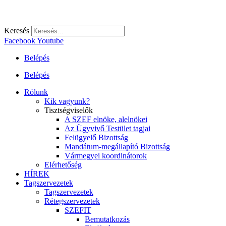
Keresés
Facebook
Youtube
Belépés
Belépés
Rólunk
Kik vagyunk?
Tisztségviselők
A SZEF elnöke, alelnökei
Az Ügyvivő Testület tagjai
Felügyelő Bizottság
Mandátum-megállapító Bizottság
Vármegyei koordinátorok
Elérhetőség
HÍREK
Tagszervezetek
Tagszervezetek
Rétegszervezetek
SZEFIT
Bemutatkozás