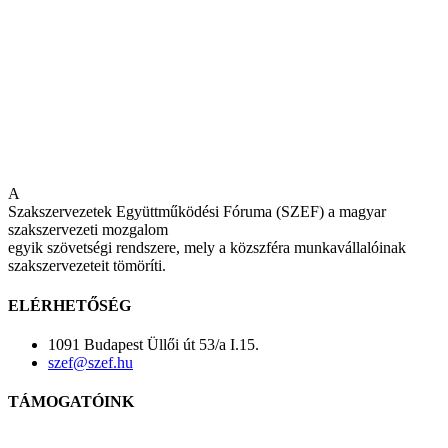
A
Szakszervezetek Együttműködési Fóruma (SZEF) a magyar
szakszervezeti mozgalom
egyik szövetségi rendszere, mely a közszféra munkavállalóinak
szakszervezeteit tömöríti.
ELÉRHETŐSÉG
1091 Budapest Üllői út 53/a I.15.
szef@szef.hu
TÁMOGATÓINK