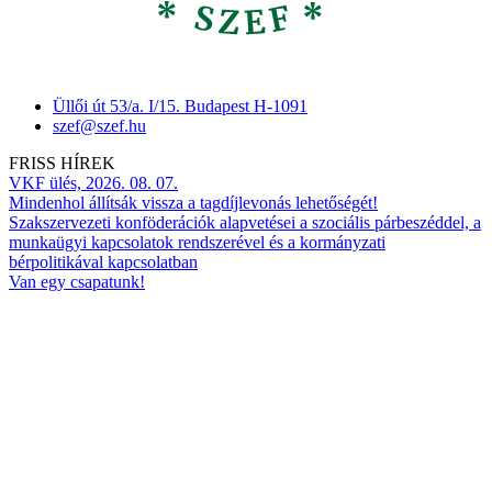
Üllői út 53/a. I/15. Budapest H-1091
szef@szef.hu
FRISS HÍREK
VKF ülés, 2026. 08. 07.
Mindenhol állítsák vissza a tagdíjlevonás lehetőségét!
Szakszervezeti konföderációk alapvetései a szociális párbeszéddel, a
munkaügyi kapcsolatok rendszerével és a kormányzati
bérpolitikával kapcsolatban
Van egy csapatunk!