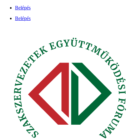
Ugrás
Belépés
a
Belépés
tartalomhoz