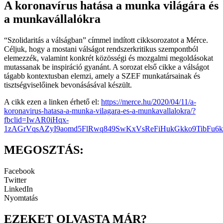
A koronavírus hatása a munka világára és
a munkavállalókra
“Szolidaritás a válságban” címmel indított cikksorozatot a Mérce.
Céljuk, hogy a mostani válságot rendszerkritikus szempontból
elemezzék, valamint konkrét közösségi és mozgalmi megoldásokat
mutassanak be inspiráció gyanánt. A sorozat első cikke a válságot
tágabb kontextusban elemzi, amely a SZEF munkatársainak és
tisztségviselőinek bevonásásával készült.
A cikk ezen a linken érhető el:
https://merce.hu/2020/04/11/a-
koronavirus-hatasa-a-munka-vilagara-es-a-munkavallalokra/?
fbclid=IwAR0iHqx-
1zAGrVqsAZyI9aomd5FlRwq849SwKxVsReFiHukGkko9TibFu6k
MEGOSZTÁS:
Facebook
Twitter
LinkedIn
Nyomtatás
EZEKET OLVASTA MÁR?