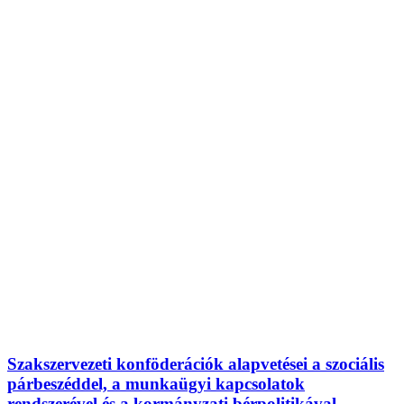
Szakszervezeti konföderációk alapvetései a szociális
párbeszéddel, a munkaügyi kapcsolatok
rendszerével és a kormányzati bérpolitikával