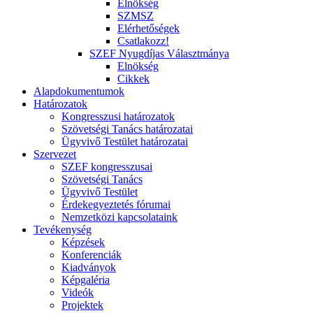
Elnökség
SZMSZ
Elérhetőségek
Csatlakozz!
SZEF Nyugdíjas Választmánya
Elnökség
Cikkek
Alapdokumentumok
Határozatok
Kongresszusi határozatok
Szövetségi Tanács határozatai
Ügyvivő Testület határozatai
Szervezet
SZEF kongresszusai
Szövetségi Tanács
Ügyvivő Testület
Érdekegyeztetés fórumai
Nemzetközi kapcsolataink
Tevékenység
Képzések
Konferenciák
Kiadványok
Képgaléria
Videók
Projektek