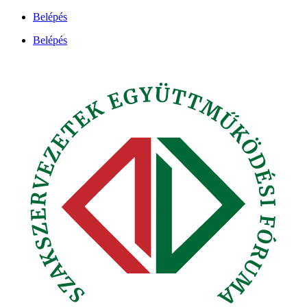
Ugrás
Belépés
a
Belépés
tartalomhoz