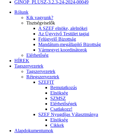
GINOP_PLUSZ-3.2.3-24-2024-00049
Rólunk
Kik vagyunk?
Tisztségviselők
A SZEF elnöke, alelnökei
Az Ügyvivő Testület tagjai
Felügyelő Bizottság
Mandátum-megállapító Bizottság
Vármegyei koordinátorok
Elérhetőség
HÍREK
Tagszervezetek
Tagszervezetek
Rétegszervezetek
SZEFIT
Bemutatkozás
Elnökség
SZMSZ
Elérhetőségek
Csatlakozz!
SZEF Nyugdíjas Választmánya
Elnökség
Cikkek
Alapdokumentumok