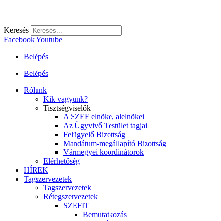
Keresés
Facebook
Youtube
Belépés
Belépés
Rólunk
Kik vagyunk?
Tisztségviselők
A SZEF elnöke, alelnökei
Az Ügyvivő Testület tagjai
Felügyelő Bizottság
Mandátum-megállapító Bizottság
Vármegyei koordinátorok
Elérhetőség
HÍREK
Tagszervezetek
Tagszervezetek
Rétegszervezetek
SZEFIT
Bemutatkozás