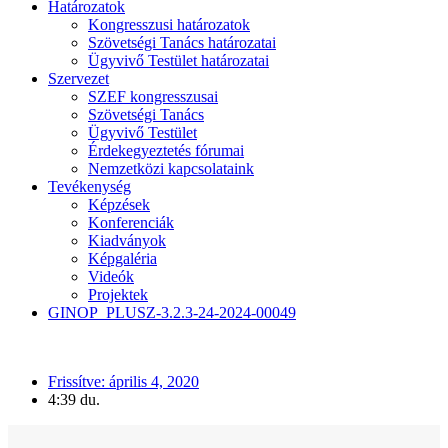
Határozatok
Kongresszusi határozatok
Szövetségi Tanács határozatai
Ügyvivő Testület határozatai
Szervezet
SZEF kongresszusai
Szövetségi Tanács
Ügyvivő Testület
Érdekegyeztetés fórumai
Nemzetközi kapcsolataink
Tevékenység
Képzések
Konferenciák
Kiadványok
Képgaléria
Videók
Projektek
GINOP_PLUSZ-3.2.3-24-2024-00049
HOME
»
CSÓTI CSABA AZ INFÓRÁDIÓBAN
Frissítve:
április 4, 2020
4:39 du.