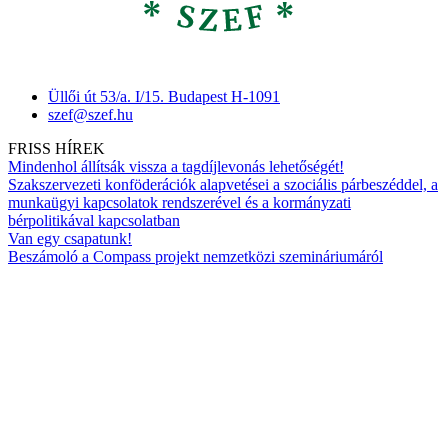
Üllői út 53/a. I/15. Budapest H-1091
szef@szef.hu
FRISS HÍREK
Mindenhol állítsák vissza a tagdíjlevonás lehetőségét!
Szakszervezeti konföderációk alapvetései a szociális párbeszéddel, a
munkaügyi kapcsolatok rendszerével és a kormányzati
bérpolitikával kapcsolatban
Van egy csapatunk!
Beszámoló a Compass projekt nemzetközi szemináriumáról