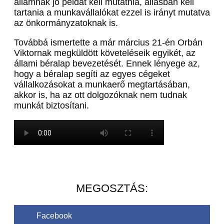
államnak jó példát kell mutatnia, állásban kell
tartania a munkavállalókat ezzel is irányt mutatva
az önkormányzatoknak is.
Továbbá ismertette a már március 21-én Orbán
Viktornak megküldött követeléseik egyikét, az
állami béralap bevezetését. Ennek lényege az,
hogy a béralap segíti az egyes cégeket
vállalkozásokat a munkaerő megtartásában,
akkor is, ha az ott dolgozóknak nem tudnak
munkát biztosítani.
MEGOSZTÁS:
Facebook