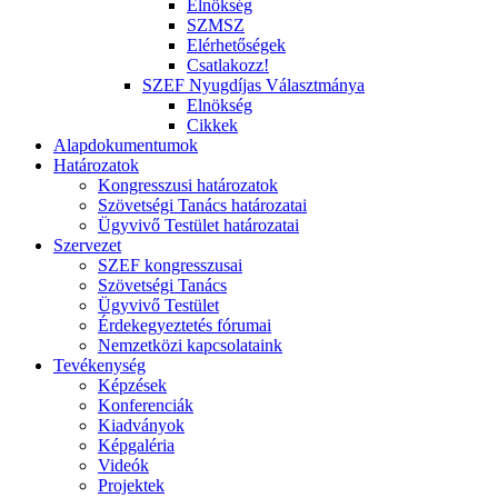
Elnökség
SZMSZ
Elérhetőségek
Csatlakozz!
SZEF Nyugdíjas Választmánya
Elnökség
Cikkek
Alapdokumentumok
Határozatok
Kongresszusi határozatok
Szövetségi Tanács határozatai
Ügyvivő Testület határozatai
Szervezet
SZEF kongresszusai
Szövetségi Tanács
Ügyvivő Testület
Érdekegyeztetés fórumai
Nemzetközi kapcsolataink
Tevékenység
Képzések
Konferenciák
Kiadványok
Képgaléria
Videók
Projektek