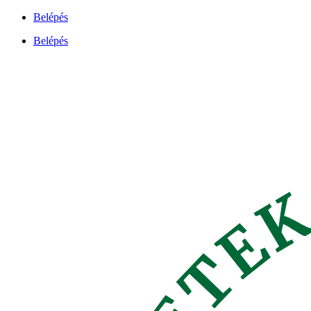
Ugrás
Belépés
a
Belépés
tartalomhoz