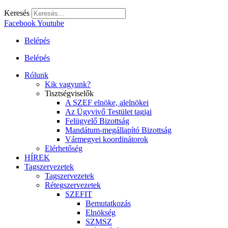
Keresés
Facebook
Youtube
Belépés
Belépés
Rólunk
Kik vagyunk?
Tisztségviselők
A SZEF elnöke, alelnökei
Az Ügyvivő Testület tagjai
Felügyelő Bizottság
Mandátum-megállapító Bizottság
Vármegyei koordinátorok
Elérhetőség
HÍREK
Tagszervezetek
Tagszervezetek
Rétegszervezetek
SZEFIT
Bemutatkozás
Elnökség
SZMSZ