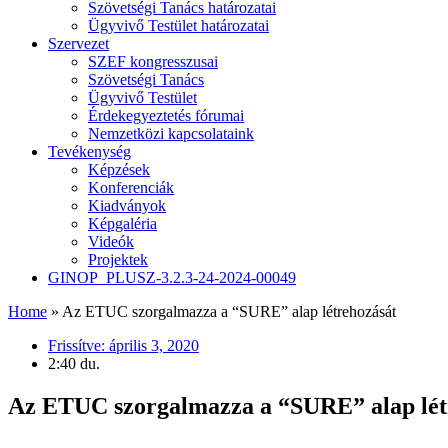
Szövetségi Tanács határozatai
Ügyvivő Testület határozatai
Szervezet
SZEF kongresszusai
Szövetségi Tanács
Ügyvivő Testület
Érdekegyeztetés fórumai
Nemzetközi kapcsolataink
Tevékenység
Képzések
Konferenciák
Kiadványok
Képgaléria
Videók
Projektek
GINOP_PLUSZ-3.2.3-24-2024-00049
Home
»
Az ETUC szorgalmazza a “SURE” alap létrehozását
Frissítve:
április 3, 2020
2:40 du.
Az ETUC szorgalmazza a “SURE” alap lét