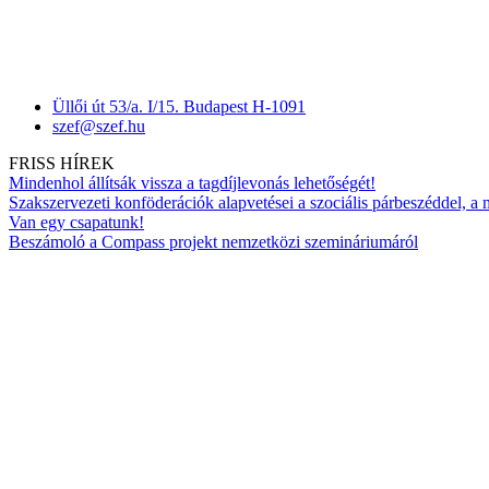
Üllői út 53/a. I/15. Budapest H-1091
szef@szef.hu
FRISS HÍREK
Mindenhol állítsák vissza a tagdíjlevonás lehetőségét!
Szakszervezeti konföderációk alapvetései a szociális párbeszéddel, a
Van egy csapatunk!
Beszámoló a Compass projekt nemzetközi szemináriumáról