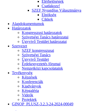
Elérhetőségek
Csatlakozz!
SZEF Nyugdíjas Választmánya
Elnökség
Cikkek
Alapdokumentumok
Határozatok
Kongresszusi határozatok
Szövetségi Tanács határozatai
Ügyvivő Testület határozatai
Szervezet
SZEF kongresszusai
Szövetségi Tanács
Ügyvivő Testület
Érdekegyeztetés fórumai
Nemzetközi kapcsolataink
Tevékenység
Képzések
Konferenciák
Kiadványok
Képgaléria
Videók
Projektek
GINOP_PLUSZ-3.2.3-24-2024-00049