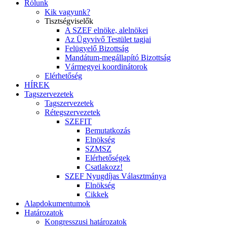
Rólunk
Kik vagyunk?
Tisztségviselők
A SZEF elnöke, alelnökei
Az Ügyvivő Testület tagjai
Felügyelő Bizottság
Mandátum-megállapító Bizottság
Vármegyei koordinátorok
Elérhetőség
HÍREK
Tagszervezetek
Tagszervezetek
Rétegszervezetek
SZEFIT
Bemutatkozás
Elnökség
SZMSZ
Elérhetőségek
Csatlakozz!
SZEF Nyugdíjas Választmánya
Elnökség
Cikkek
Alapdokumentumok
Határozatok
Kongresszusi határozatok