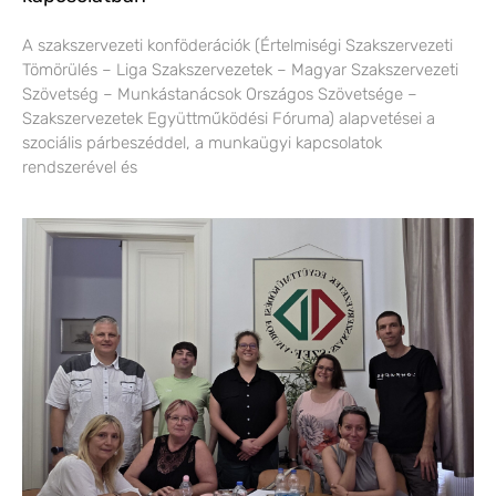
A szakszervezeti konföderációk (Értelmiségi Szakszervezeti
Tömörülés – Liga Szakszervezetek – Magyar Szakszervezeti
Szövetség – Munkástanácsok Országos Szövetsége –
Szakszervezetek Együttműködési Fóruma) alapvetései a
szociális párbeszéddel, a munkaügyi kapcsolatok
rendszerével és