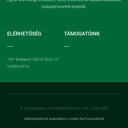
szakszervezeteit tömöríti.
ELÉRHETŐSÉG
TÁMOGATÓINK
1091 Budapest Üllői út 53/a I.15.
szef@szef.hu
© 2022 MINDEN JOG FENNTARTVA © 1995 - 2026 SZEF
Adatvédelem
A weboldalon cookie-kat használunk