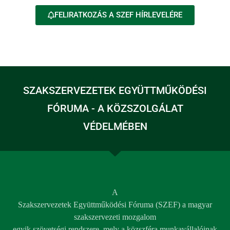
FELIRATKOZÁS A SZEF HÍRLEVELÉRE
SZAKSZERVEZETEK EGYÜTTMŰKÖDÉSI
FÓRUMA - A KÖZSZOLGÁLAT
VÉDELMÉBEN
A
Szakszervezetek Együttműködési Fóruma (SZEF) a magyar
szakszervezeti mozgalom
egyik szövetségi rendszere, mely a közszféra munkavállalóinak