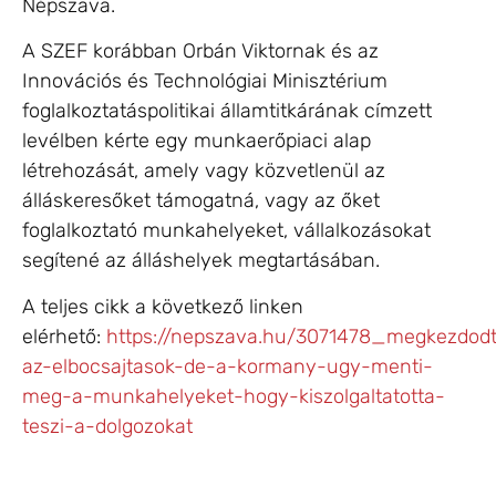
Népszava.
A SZEF korábban Orbán Viktornak és az
Innovációs és Technológiai Minisztérium
foglalkoztatáspolitikai államtitkárának címzett
levélben kérte egy munkaerőpiaci alap
létrehozását, amely vagy közvetlenül az
álláskeresőket támogatná, vagy az őket
foglalkoztató munkahelyeket, vállalkozásokat
segítené az álláshelyek megtartásában.
A teljes cikk a következő linken
elérhető:
https://nepszava.hu/3071478_megkezdod
az-elbocsajtasok-de-a-kormany-ugy-menti-
meg-a-munkahelyeket-hogy-kiszolgaltatotta-
teszi-a-dolgozokat