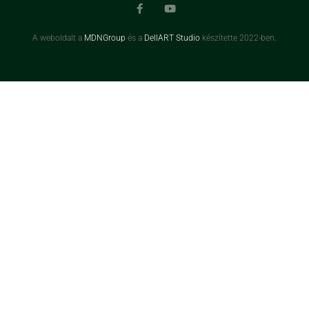
A weboldalt a
MDNGroup
és a
DellART Studio
készítette 2022-ben.