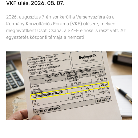
VKF ülés, 2026. 08. 07.
2026. augusztus 7-én sor került a Versenyszféra és a
Kormány Konzultációs Fóruma (VKF) ülésére, melyen
meghívottként Csóti Csaba, a SZEF elnöke is részt vett. Az
egyeztetés központi témája a nemzeti