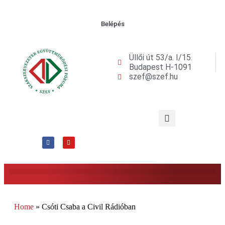
Belépés
Üllői út 53/a. I/15.
Budapest H-1091
szef@szef.hu
Home
»
Csóti Csaba a Civil Rádióban