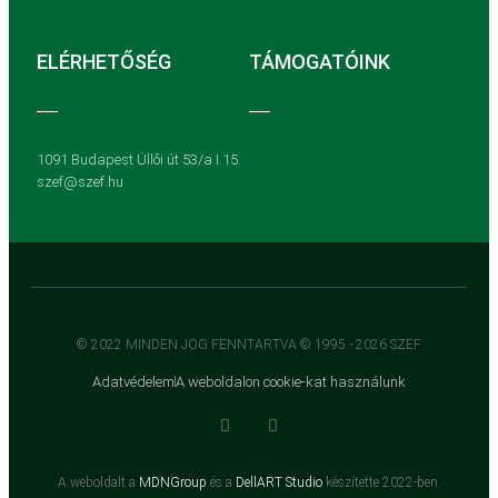
ELÉRHETŐSÉG
TÁMOGATÓINK
1091 Budapest Üllői út 53/a I.15.
szef@szef.hu
© 2022 MINDEN JOG FENNTARTVA © 1995 - 2026 SZEF
Adatvédelem
A weboldalon cookie-kat használunk
A weboldalt a
MDNGroup
és a
DellART Studio
készítette 2022-ben.