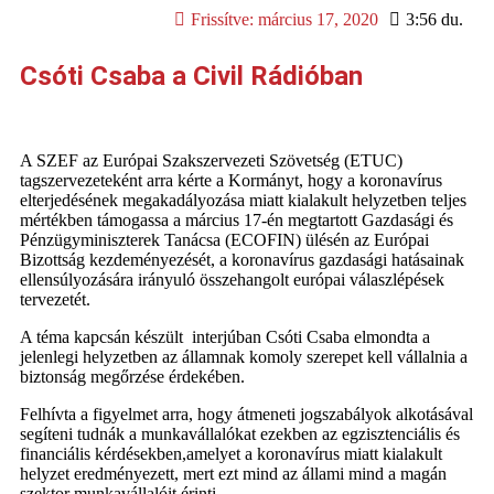
Frissítve:
március 17, 2020
3:56 du.
Csóti Csaba a Civil Rádióban
A SZEF az Európai Szakszervezeti Szövetség (ETUC)
tagszervezeteként arra kérte a Kormányt, hogy a koronavírus
elterjedésének megakadályozása miatt kialakult helyzetben teljes
mértékben támogassa a március 17-én megtartott Gazdasági és
Pénzügyminiszterek Tanácsa (ECOFIN) ülésén az Európai
Bizottság kezdeményezését, a koronavírus gazdasági hatásainak
ellensúlyozására irányuló összehangolt európai válaszlépések
tervezetét.
A téma kapcsán készült interjúban Csóti Csaba elmondta a
jelenlegi helyzetben az államnak komoly szerepet kell vállalnia a
biztonság megőrzése érdekében.
Felhívta a figyelmet arra, hogy átmeneti jogszabályok alkotásával
segíteni tudnák a munkavállalókat ezekben az egzisztenciális és
financiális kérdésekben,amelyet a koronavírus miatt kialakult
helyzet eredményezett, mert ezt mind az állami mind a magán
szektor munkavállalóit érinti.