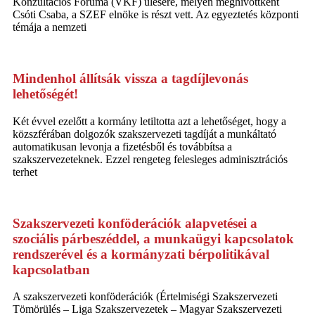
Konzultációs Fóruma (VKF) ülésére, melyen meghívottként
Csóti Csaba, a SZEF elnöke is részt vett. Az egyeztetés központi
témája a nemzeti
Mindenhol állítsák vissza a tagdíjlevonás
lehetőségét!
Két évvel ezelőtt a kormány letiltotta azt a lehetőséget, hogy a
közszférában dolgozók szakszervezeti tagdíját a munkáltató
automatikusan levonja a fizetésből és továbbítsa a
szakszervezeteknek. Ezzel rengeteg felesleges adminisztrációs
terhet
Szakszervezeti konföderációk alapvetései a
szociális párbeszéddel, a munkaügyi kapcsolatok
rendszerével és a kormányzati bérpolitikával
kapcsolatban
A szakszervezeti konföderációk (Értelmiségi Szakszervezeti
Tömörülés – Liga Szakszervezetek – Magyar Szakszervezeti