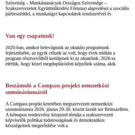
Szövetség – Munkástanácsok Országos Szövetsége –
Szakszervezetek Együttműködési Fóruma) alapvetései a szociális
párbeszéddel, a munkaügyi kapcsolatok rendszerével és
Van egy csapatunk!
2020-ban, amikor belevágtunk az oktatási programunk
fejlesztésébe, az egyik célunk az volt, hogy évek múltán a
program résztvevőiből kerüljenek ki az oktatóink. 2026-ra
elértük, hogy közel megduplázódott képzőink száma, akik
Beszámoló a Compass projekt nemzetközi
szemináriumáról
A Compass projekt keretében megszervezett nemzetközi
szemináriumra 2026. június 29-30. között került sor Brüsszelben.
A kétnapos rendezvény központi témája a szakszervezeti
képviselők politikai tudatosságának és demokratikus
készségeinek megerősítése volt a