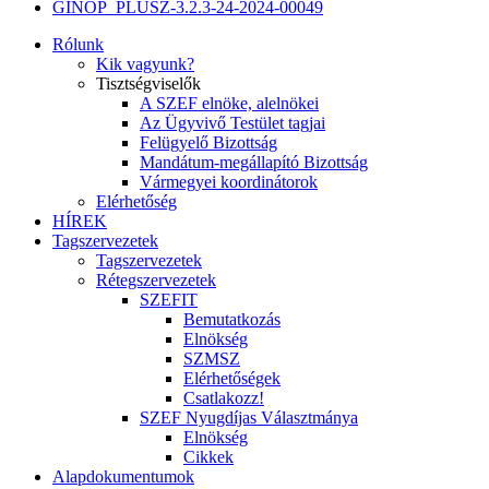
GINOP_PLUSZ-3.2.3-24-2024-00049
Rólunk
Kik vagyunk?
Tisztségviselők
A SZEF elnöke, alelnökei
Az Ügyvivő Testület tagjai
Felügyelő Bizottság
Mandátum-megállapító Bizottság
Vármegyei koordinátorok
Elérhetőség
HÍREK
Tagszervezetek
Tagszervezetek
Rétegszervezetek
SZEFIT
Bemutatkozás
Elnökség
SZMSZ
Elérhetőségek
Csatlakozz!
SZEF Nyugdíjas Választmánya
Elnökség
Cikkek
Alapdokumentumok