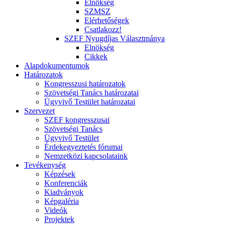
Elnökség
SZMSZ
Elérhetőségek
Csatlakozz!
SZEF Nyugdíjas Választmánya
Elnökség
Cikkek
Alapdokumentumok
Határozatok
Kongresszusi határozatok
Szövetségi Tanács határozatai
Ügyvivő Testület határozatai
Szervezet
SZEF kongresszusai
Szövetségi Tanács
Ügyvivő Testület
Érdekegyeztetés fórumai
Nemzetközi kapcsolataink
Tevékenység
Képzések
Konferenciák
Kiadványok
Képgaléria
Videók
Projektek