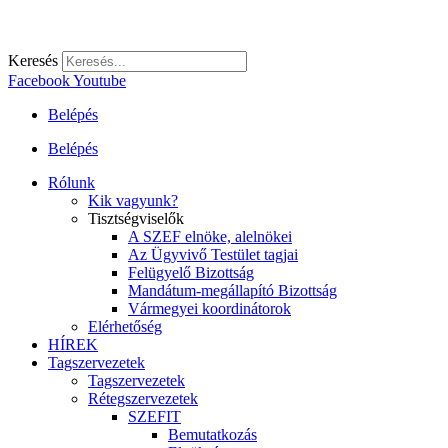
Keresés
Facebook
Youtube
Belépés
Belépés
Rólunk
Kik vagyunk?
Tisztségviselők
A SZEF elnöke, alelnökei
Az Ügyvivő Testület tagjai
Felügyelő Bizottság
Mandátum-megállapító Bizottság
Vármegyei koordinátorok
Elérhetőség
HÍREK
Tagszervezetek
Tagszervezetek
Rétegszervezetek
SZEFIT
Bemutatkozás