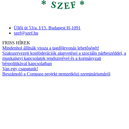
Üllői út 53/a. I/15. Budapest H-1091
szef@szef.hu
FRISS HÍREK
Mindenhol állítsák vissza a tagdíjlevonás lehetőségét!
Szakszervezeti konföderációk alapvetései a szociális párbeszéddel, a
munkaügyi kapcsolatok rendszerével és a kormányzati
bérpolitikával kapcsolatban
Van egy csapatunk!
Beszámoló a Compass projekt nemzetközi szemináriumáról