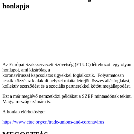
honlapja
Az Európai Szakszervezeti Szövetség (ETUC) létrehozott egy olyan
honlapot, ami kizárólag a
koronavírussal kapcsolatos ügyekkel foglalkozik. Folyamatosan
teszik közzé az kialakult helyzet miatta létrejött összes állásfoglalást,
kollektív szerződést és a szociális partnerekkel kötött megállapodást.
Ezt a már meglévő nemzetközi példákat a SZEF mintaadónak tekinti
Magyarország számára is.
A honlap elérhetősége:
https://www.etuc.org/en/trade-unions-and-coronavirus