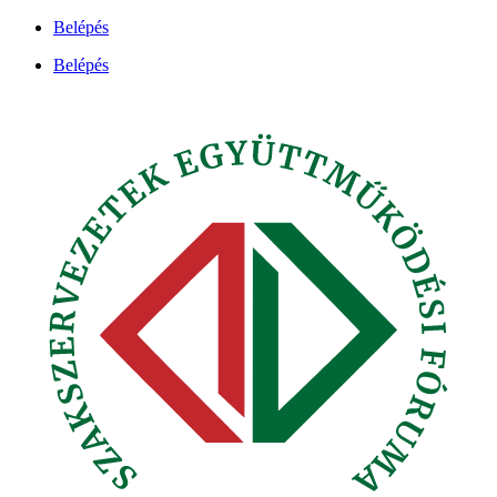
Ugrás
Belépés
a
Belépés
tartalomhoz