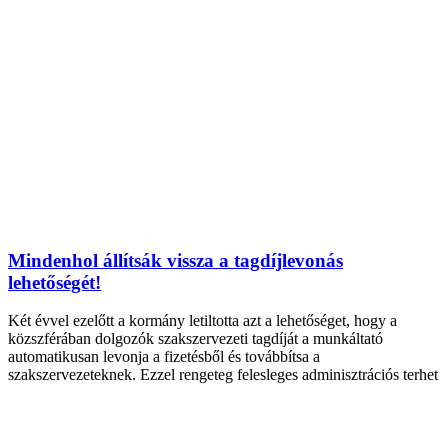
Mindenhol állítsák vissza a tagdíjlevonás
lehetőségét!
Két évvel ezelőtt a kormány letiltotta azt a lehetőséget, hogy a
közszférában dolgozók szakszervezeti tagdíját a munkáltató
automatikusan levonja a fizetésből és továbbítsa a
szakszervezeteknek. Ezzel rengeteg felesleges adminisztrációs terhet