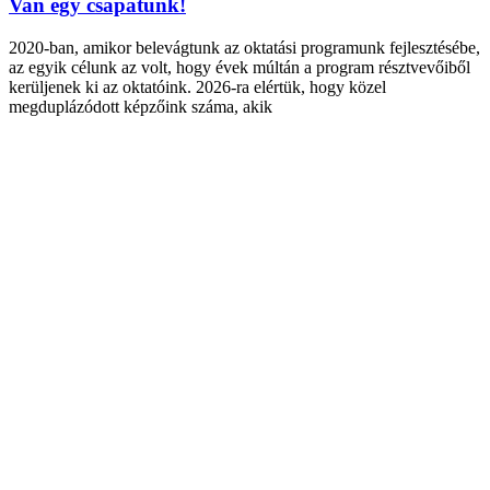
Van egy csapatunk!
2020-ban, amikor belevágtunk az oktatási programunk fejlesztésébe,
az egyik célunk az volt, hogy évek múltán a program résztvevőiből
kerüljenek ki az oktatóink. 2026-ra elértük, hogy közel
megduplázódott képzőink száma, akik