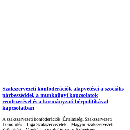
Szakszervezeti konföderációk alapvetései a szociális
párbeszéddel, a munkaügyi kapcsolatok
rendszerével és a kormányzati bérpolitikával
kapcsolatban
A szakszervezeti konföderációk (Értelmiségi Szakszervezeti
Tömörülés – Liga Szakszervezetek – Magyar Szakszervezeti
Szövetség – Munkástanácsok Országos Szövetsége –