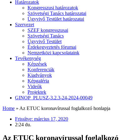
Határozatok
Kongresszusi határozatok
Szövetségi Tanács határozatai
Ügyvivő Testület határozatai
Szervezet
SZEF kongresszusai
Szövetségi Tanács
Ügyvivő Testület
Érdekegyeztetés fórumai
Nemzetközi kapcsolataink
Tevékenység
Képzések
Konferenciák
Kiadványok
Képgaléria
Videók
Projektek
GINOP_PLUSZ-3.2.3-24-2024-00049
Home
»
Az ETUC koronavírussal foglalkozó honlapja
Frissítve:
március 17, 2020
2:24 du.
Az ETUC koronavírussal foglalkozó