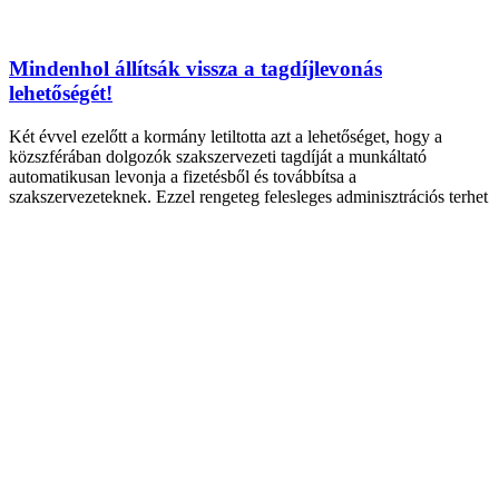
Mindenhol állítsák vissza a tagdíjlevonás
lehetőségét!
Két évvel ezelőtt a kormány letiltotta azt a lehetőséget, hogy a
közszférában dolgozók szakszervezeti tagdíját a munkáltató
automatikusan levonja a fizetésből és továbbítsa a
szakszervezeteknek. Ezzel rengeteg felesleges adminisztrációs terhet