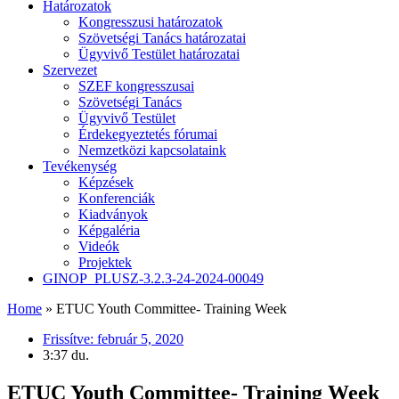
Határozatok
Kongresszusi határozatok
Szövetségi Tanács határozatai
Ügyvivő Testület határozatai
Szervezet
SZEF kongresszusai
Szövetségi Tanács
Ügyvivő Testület
Érdekegyeztetés fórumai
Nemzetközi kapcsolataink
Tevékenység
Képzések
Konferenciák
Kiadványok
Képgaléria
Videók
Projektek
GINOP_PLUSZ-3.2.3-24-2024-00049
Home
»
ETUC Youth Committee- Training Week
Frissítve:
február 5, 2020
3:37 du.
ETUC Youth Committee- Training Week