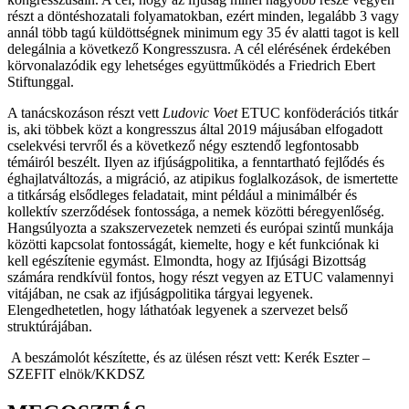
részt a döntéshozatali folyamatokban, ezért minden, legalább 3 vagy
annál több tagú küldöttségnek minimum egy 35 év alatti tagot is kell
delegálnia a következő Kongresszusra. A cél elérésének érdekében
körvonalazódik egy lehetséges együttműködés a Friedrich Ebert
Stiftunggal.
A tanácskozáson részt vett
Ludovic Voet
ETUC konföderációs titkár
is, aki többek közt a kongresszus által 2019 májusában elfogadott
cselekvési tervről és a következő négy esztendő legfontosabb
témáiról beszélt. Ilyen az ifjúságpolitika, a fenntartható fejlődés és
éghajlatváltozás, a migráció, az atipikus foglalkozások, de ismertette
a titkárság elsődleges feladatait, mint például a minimálbér és
kollektív szerződések fontossága, a nemek közötti béregyenlőség.
Hangsúlyozta a szakszervezetek nemzeti és európai szintű munkája
közötti kapcsolat fontosságát, kiemelte, hogy e két funkciónak ki
kell egészítenie egymást. Elmondta, hogy az Ifjúsági Bizottság
számára rendkívül fontos, hogy részt vegyen az ETUC valamennyi
vitájában, ne csak az ifjúságpolitika tárgyai legyenek.
Elengedhetetlen, hogy láthatóak legyenek a szervezet belső
struktúrájában.
A beszámolót készítette, és az ülésen részt vett: Kerék Eszter –
SZEFIT elnök/KKDSZ