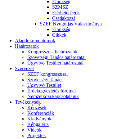
Elnökség
SZMSZ
Elérhetőségek
Csatlakozz!
SZEF Nyugdíjas Választmánya
Elnökség
Cikkek
Alapdokumentumok
Határozatok
Kongresszusi határozatok
Szövetségi Tanács határozatai
Ügyvivő Testület határozatai
Szervezet
SZEF kongresszusai
Szövetségi Tanács
Ügyvivő Testület
Érdekegyeztetés fórumai
Nemzetközi kapcsolataink
Tevékenység
Képzések
Konferenciák
Kiadványok
Képgaléria
Videók
Projektek