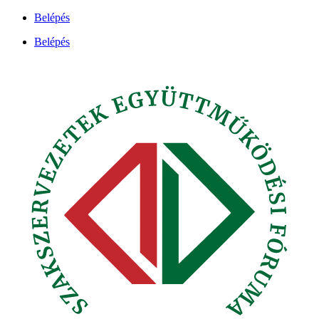
Ugrás
Belépés
a
Belépés
tartalomhoz