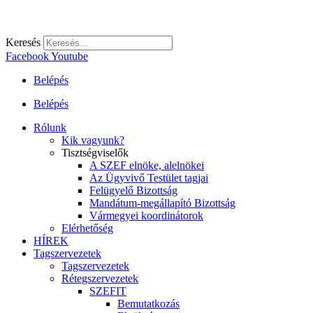
Keresés
Facebook
Youtube
Belépés
Belépés
Rólunk
Kik vagyunk?
Tisztségviselők
A SZEF elnöke, alelnökei
Az Ügyvivő Testület tagjai
Felügyelő Bizottság
Mandátum-megállapító Bizottság
Vármegyei koordinátorok
Elérhetőség
HÍREK
Tagszervezetek
Tagszervezetek
Rétegszervezetek
SZEFIT
Bemutatkozás