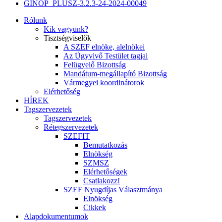
GINOP_PLUSZ-3.2.3-24-2024-00049
Rólunk
Kik vagyunk?
Tisztségviselők
A SZEF elnöke, alelnökei
Az Ügyvivő Testület tagjai
Felügyelő Bizottság
Mandátum-megállapító Bizottság
Vármegyei koordinátorok
Elérhetőség
HÍREK
Tagszervezetek
Tagszervezetek
Rétegszervezetek
SZEFIT
Bemutatkozás
Elnökség
SZMSZ
Elérhetőségek
Csatlakozz!
SZEF Nyugdíjas Választmánya
Elnökség
Cikkek
Alapdokumentumok