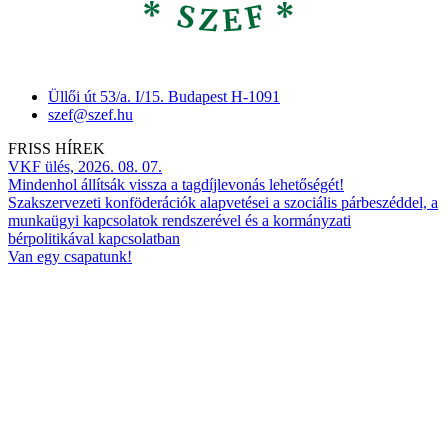
Üllői út 53/a. I/15. Budapest H-1091
szef@szef.hu
FRISS HÍREK
VKF ülés, 2026. 08. 07.
Mindenhol állítsák vissza a tagdíjlevonás lehetőségét!
Szakszervezeti konföderációk alapvetései a szociális párbeszéddel, a
munkaügyi kapcsolatok rendszerével és a kormányzati
bérpolitikával kapcsolatban
Van egy csapatunk!