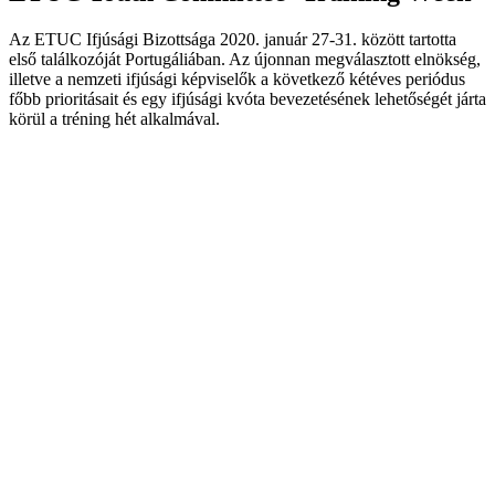
Az ETUC Ifjúsági Bizottsága 2020. január 27-31. között tartotta
első találkozóját Portugáliában. Az újonnan megválasztott elnökség,
illetve a nemzeti ifjúsági képviselők a következő kétéves periódus
főbb prioritásait és egy ifjúsági kvóta bevezetésének lehetőségét járta
körül a tréning hét alkalmával.