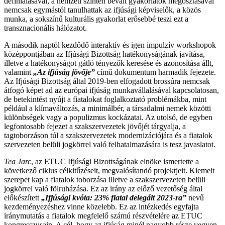
definiálásával, a nemzeti szinten bevált gyakorlatok megosztásával
nemcsak egymástól tanulhattak az ifjúsági képviselők, a közös
munka, a sokszínű kulturális gyakorlat erősebbé teszi ezt a
transznacionális hálózatot.
A második naptól kezdődő interaktív és igen impulzív workshopok
középpontjában az Ifjúsági Bizottság hatékonyságának javítása,
illetve a hatékonyságot gátló tényezők keresése és azonosítása állt,
valamint
„Az ifjúság jövője”
című dokumentum harmadik fejezete.
Az Ifjúsági Bizottság által 2019-ben elfogadott brossúra nemcsak
átfogó képet ad az európai ifjúság munkavállalásával kapcsolatosan,
de betekintést nyújt a fiatalokat foglalkoztató problémákba, mint
például a klímaváltozás, a minimálbér, a társadalmi nemek közötti
különbségek vagy a populizmus kockázatai. Az utolsó, de egyben
legfontosabb fejezet a szakszervezetek jövőjét tárgyalja, a
tagtoborzáson túl a szakszervezetek modernizációjára és a fiatalok
szervezeten belüli jogkörrel való felhatalmazására is tesz javaslatot.
Tea Jarc
, az ETUC Ifjúsági Bizottságának elnöke ismertette a
következő ciklus célkitűzéseit, megvalósítandó projektjeit. Kiemelt
szerepet kap a fiatalok toborzása illetve a szakszervezeten belüli
jogkörrel való fölruházása. Ez az irány az előző vezetőség által
előkészített
„Ifjúsági kvóta: 23% fiatal delegált 2023-ra”
nevű
kezdeményezéshez vinne közelebb. Ez az intézkedés egyfajta
iránymutatás a fiatalok megfelelő számú részvételére az ETUC
kongresszusain. A cél, hogy az ifjúság minél nagyobb része vegyen