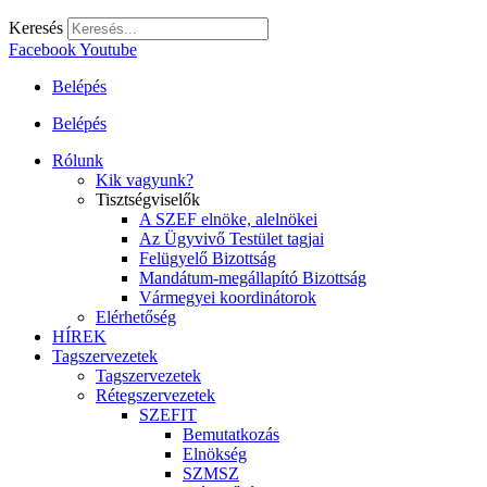
Keresés
Facebook
Youtube
Belépés
Belépés
Rólunk
Kik vagyunk?
Tisztségviselők
A SZEF elnöke, alelnökei
Az Ügyvivő Testület tagjai
Felügyelő Bizottság
Mandátum-megállapító Bizottság
Vármegyei koordinátorok
Elérhetőség
HÍREK
Tagszervezetek
Tagszervezetek
Rétegszervezetek
SZEFIT
Bemutatkozás
Elnökség
SZMSZ