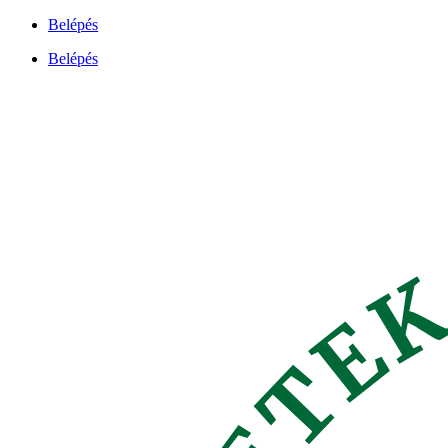
Ugrás
Belépés
a
Belépés
tartalomhoz