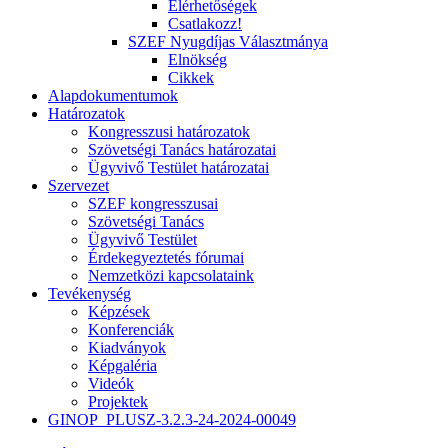
Elérhetőségek
Csatlakozz!
SZEF Nyugdíjas Választmánya
Elnökség
Cikkek
Alapdokumentumok
Határozatok
Kongresszusi határozatok
Szövetségi Tanács határozatai
Ügyvivő Testület határozatai
Szervezet
SZEF kongresszusai
Szövetségi Tanács
Ügyvivő Testület
Érdekegyeztetés fórumai
Nemzetközi kapcsolataink
Tevékenység
Képzések
Konferenciák
Kiadványok
Képgaléria
Videók
Projektek
GINOP_PLUSZ-3.2.3-24-2024-00049