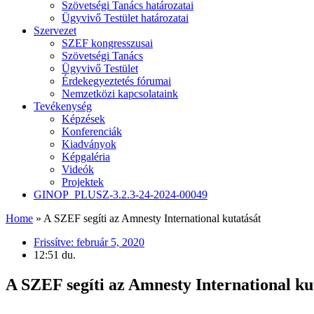
Szövetségi Tanács határozatai
Ügyvivő Testület határozatai
Szervezet
SZEF kongresszusai
Szövetségi Tanács
Ügyvivő Testület
Érdekegyeztetés fórumai
Nemzetközi kapcsolataink
Tevékenység
Képzések
Konferenciák
Kiadványok
Képgaléria
Videók
Projektek
GINOP_PLUSZ-3.2.3-24-2024-00049
Home
»
A SZEF segíti az Amnesty International kutatását
Frissítve:
február 5, 2020
12:51 du.
A SZEF segíti az Amnesty International ku