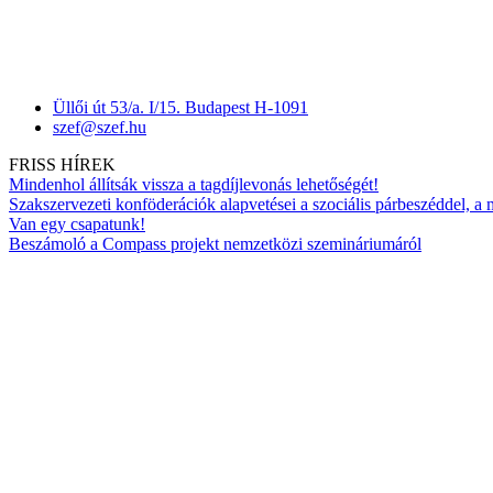
Üllői út 53/a. I/15. Budapest H-1091
szef@szef.hu
FRISS HÍREK
Mindenhol állítsák vissza a tagdíjlevonás lehetőségét!
Szakszervezeti konföderációk alapvetései a szociális párbeszéddel, a
Van egy csapatunk!
Beszámoló a Compass projekt nemzetközi szemináriumáról