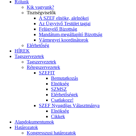
Rólunk
Kik vagyunk?
Tisztségviselők
A SZEF elnöke, alelnökei
Az Ügyvivő Testület tagjai
Felügyelő Bizottság
Mandátum-megállapító Bizottság
Vármegyei koordinátorok
Elérhetőség
HÍREK
Tagszervezetek
Tagszervezetek
Rétegszervezetek
SZEFIT
Bemutatkozás
Elnökség
SZMSZ
Elérhetőségek
Csatlakozz!
SZEF Nyugdíjas Választmánya
Elnökség
Cikkek
Alapdokumentumok
Határozatok
Kongresszusi határozatok