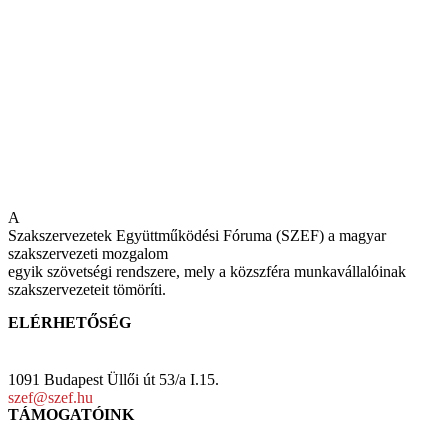
A
Szakszervezetek Együttműködési Fóruma (SZEF) a magyar
szakszervezeti mozgalom
egyik szövetségi rendszere, mely a közszféra munkavállalóinak
szakszervezeteit tömöríti.
ELÉRHETŐSÉG
1091 Budapest Üllői út 53/a I.15.
szef@szef.hu
TÁMOGATÓINK