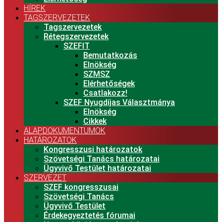
HÍREK
TAGSZERVEZETEK
Tagszervezetek
Rétegszervezetek
SZEFIT
Bemutatkozás
Elnökség
SZMSZ
Elérhetőségek
Csatlakozz!
SZEF Nyugdíjas Választmánya
Elnökség
Cikkek
ALAPDOKUMENTUMOK
HATÁROZATOK
Kongresszusi határozatok
Szövetségi Tanács határozatai
Ügyvivő Testület határozatai
SZERVEZET
SZEF kongresszusai
Szövetségi Tanács
Ügyvivő Testület
Érdekegyeztetés fórumai