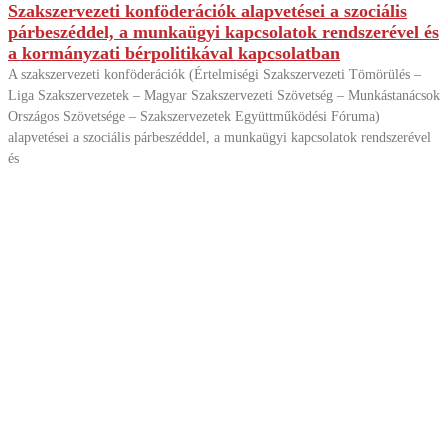
Szakszervezeti konföderációk alapvetései a szociális
párbeszéddel, a munkaügyi kapcsolatok rendszerével és
a kormányzati bérpolitikával kapcsolatban
A szakszervezeti konföderációk (Értelmiségi Szakszervezeti Tömörülés –
Liga Szakszervezetek – Magyar Szakszervezeti Szövetség – Munkástanácsok
Országos Szövetsége – Szakszervezetek Együttműködési Fóruma)
alapvetései a szociális párbeszéddel, a munkaügyi kapcsolatok rendszerével
és