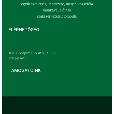
egyik szövetségi rendszere, mely a közszféra
munkavállalóinak
szakszervezeteit tömöríti.
ELÉRHETŐSÉG
1091 Budapest Üllői út 53/a I.15.
szef@szef.hu
TÁMOGATÓINK