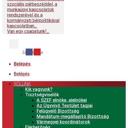
szociális párbeszéddel, a
munkaügyi kapcsolatok
rendszerével és a
kormányzati bérpolitikával
kapcsolatban
Van egy csapatunk!
Facebook
Youtube
Belépés
Belépés
RÓLUNK
Kik vagyunk?
Tisztségviselők
A SZEF elnöke, alelnökei
Az Ügyvivő Testület tagjai
Felügyelő Bizottság
Mandátum-megállapító Bizottság
Vármegyei koordinátorok
Elérhetőség