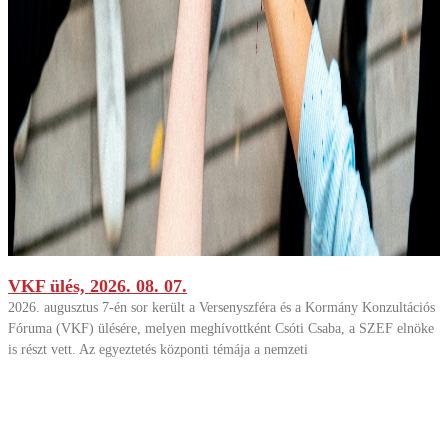
VKF ülés, 2026. 08. 07.
2026. augusztus 7-én sor került a Versenyszféra és a Kormány Konzultációs
Fóruma (VKF) ülésére, melyen meghívottként Csóti Csaba, a SZEF elnöke
is részt vett. Az egyeztetés központi témája a nemzeti