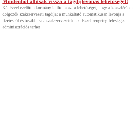
Mindenhol állítsák vissza a tagdíjlevonás lehetőségét!
Két évvel ezelőtt a kormány letiltotta azt a lehetőséget, hogy a közszférában
dolgozók szakszervezeti tagdíját a munkáltató automatikusan levonja a
fizetésből és továbbítsa a szakszervezeteknek. Ezzel rengeteg felesleges
adminisztrációs terhet