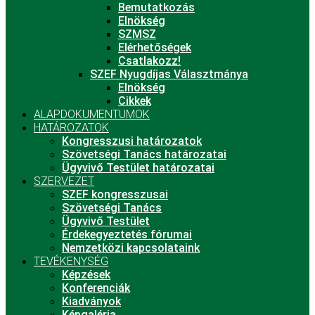
Bemutatkozás
Elnökség
SZMSZ
Elérhetőségek
Csatlakozz!
SZEF Nyugdíjas Választmánya
Elnökség
Cikkek
ALAPDOKUMENTUMOK
HATÁROZATOK
Kongresszusi határozatok
Szövetségi Tanács határozatai
Ügyvivő Testület határozatai
SZERVEZET
SZEF kongresszusai
Szövetségi Tanács
Ügyvivő Testület
Érdekegyeztetés fórumai
Nemzetközi kapcsolataink
TEVÉKENYSÉG
Képzések
Konferenciák
Kiadványok
Képgaléria