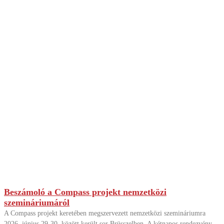
Beszámoló a Compass projekt nemzetközi
szemináriumáról
A Compass projekt keretében megszervezett nemzetközi szemináriumra
2026. június 29-30. között került sor Brüsszelben. A kétnapos rendezvény