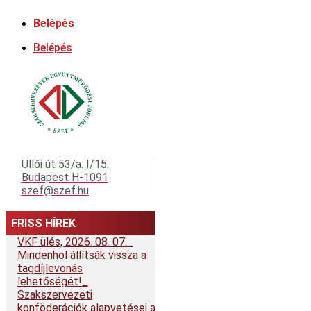
Ugrás
Belépés
a
tartalomhoz
Belépés
Üllői út 53/a. I/15.
Budapest H-1091
szef@szef.hu
FRISS HÍREK
VKF ülés, 2026. 08. 07.
Mindenhol állítsák vissza a
tagdíjlevonás
lehetőségét!
Szakszervezeti
konföderációk alapvetései a