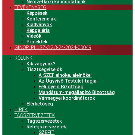
Nemzetközi kapcsolataink
TEVÉKENYSÉG
Képzések
Konferenciák
Kiadványok
Képgaléria
Videók
Projektek
GINOP_PLUSZ-3.2.3-24-2024-00049
RÓLUNK
Kik vagyunk?
Tisztségviselők
A SZEF elnöke, alelnökei
Az Ügyvivő Testület tagjai
Felügyelő Bizottság
Mandátum-megállapító Bizottság
Vármegyei koordinátorok
Elérhetőség
HÍREK
TAGSZERVEZETEK
Tagszervezetek
Rétegszervezetek
SZEFIT