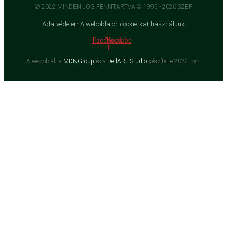
© 2022 MINDEN JOG FENNTARTVA © 1995 - 2026 SZEF
Adatvédelem
A weboldalon cookie-kat használunk
Facebook-
Youtube
f
A weboldalt a
MDNGroup
és a
DellART Studio
készítette 2022-ben.