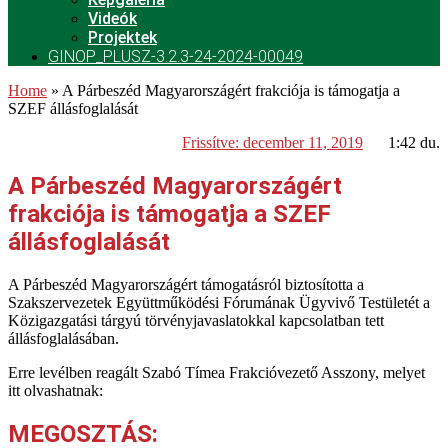
Videók
Projektek
GINOP_PLUSZ-3.2.3-24-2024-00049
Home
»
A Párbeszéd Magyarországért frakciója is támogatja a
SZEF állásfoglalását
Frissítve:
december 11, 2019
1:42 du.
A Párbeszéd Magyarországért
frakciója is támogatja a SZEF
állásfoglalását
A Párbeszéd Magyarországért támogatásról biztosította a
Szakszervezetek Együttműködési Fórumának Ügyvivő Testületét a
Közigazgatási tárgyú törvényjavaslatokkal kapcsolatban tett
állásfoglalásában.
Erre levélben reagált Szabó Tímea Frakcióvezető Asszony, melyet
itt olvashatnak:
MEGOSZTÁS: