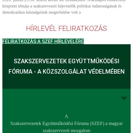
központi témája a szakszervezeti képviselők politikai tudatosságának és
demokratikus készségeinek megerősítése volt a
HÍRLEVÉL FELIRATKOZÁS
FELIRATKOZÁS A SZEF HÍRLEVELÉRE
SZAKSZERVEZETEK EGYÜTTMŰKÖDÉSI
FÓRUMA - A KÖZSZOLGÁLAT VÉDELMÉBEN
A
Szakszervezetek Együttműködési Fóruma (SZEF) a magyar
szakszervezeti mozgalom