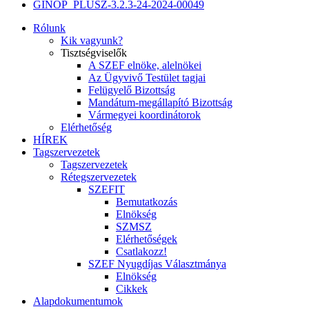
GINOP_PLUSZ-3.2.3-24-2024-00049
Rólunk
Kik vagyunk?
Tisztségviselők
A SZEF elnöke, alelnökei
Az Ügyvivő Testület tagjai
Felügyelő Bizottság
Mandátum-megállapító Bizottság
Vármegyei koordinátorok
Elérhetőség
HÍREK
Tagszervezetek
Tagszervezetek
Rétegszervezetek
SZEFIT
Bemutatkozás
Elnökség
SZMSZ
Elérhetőségek
Csatlakozz!
SZEF Nyugdíjas Választmánya
Elnökség
Cikkek
Alapdokumentumok