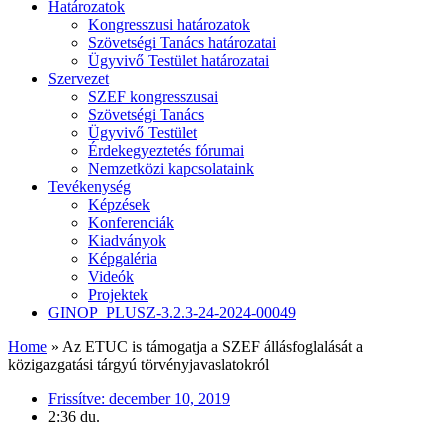
Határozatok
Kongresszusi határozatok
Szövetségi Tanács határozatai
Ügyvivő Testület határozatai
Szervezet
SZEF kongresszusai
Szövetségi Tanács
Ügyvivő Testület
Érdekegyeztetés fórumai
Nemzetközi kapcsolataink
Tevékenység
Képzések
Konferenciák
Kiadványok
Képgaléria
Videók
Projektek
GINOP_PLUSZ-3.2.3-24-2024-00049
Home
»
Az ETUC is támogatja a SZEF állásfoglalását a
közigazgatási tárgyú törvényjavaslatokról
Frissítve:
december 10, 2019
2:36 du.