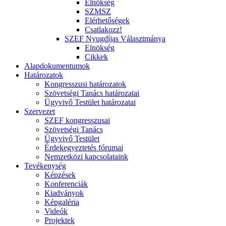
Elnökség
SZMSZ
Elérhetőségek
Csatlakozz!
SZEF Nyugdíjas Választmánya
Elnökség
Cikkek
Alapdokumentumok
Határozatok
Kongresszusi határozatok
Szövetségi Tanács határozatai
Ügyvivő Testület határozatai
Szervezet
SZEF kongresszusai
Szövetségi Tanács
Ügyvivő Testület
Érdekegyeztetés fórumai
Nemzetközi kapcsolataink
Tevékenység
Képzések
Konferenciák
Kiadványok
Képgaléria
Videók
Projektek