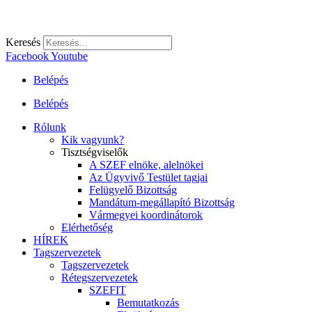
Keresés
Facebook
Youtube
Belépés
Belépés
Rólunk
Kik vagyunk?
Tisztségviselők
A SZEF elnöke, alelnökei
Az Ügyvivő Testület tagjai
Felügyelő Bizottság
Mandátum-megállapító Bizottság
Vármegyei koordinátorok
Elérhetőség
HÍREK
Tagszervezetek
Tagszervezetek
Rétegszervezetek
SZEFIT
Bemutatkozás