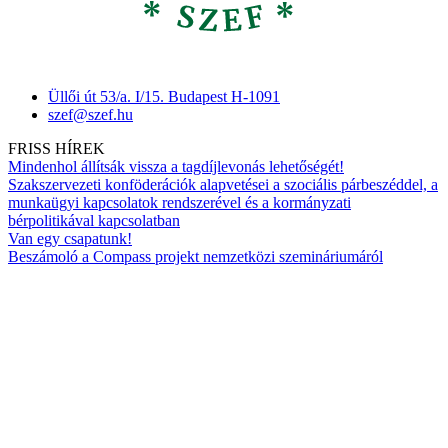
Üllői út 53/a. I/15. Budapest H-1091
szef@szef.hu
FRISS HÍREK
Mindenhol állítsák vissza a tagdíjlevonás lehetőségét!
Szakszervezeti konföderációk alapvetései a szociális párbeszéddel, a
munkaügyi kapcsolatok rendszerével és a kormányzati
bérpolitikával kapcsolatban
Van egy csapatunk!
Beszámoló a Compass projekt nemzetközi szemináriumáról