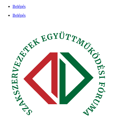
Ugrás
Belépés
a
Belépés
tartalomhoz