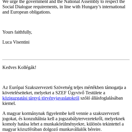
We urge the government and the National Assembly to respect the
Social Dialogue requirements, in line with Hungary’s international
and European obligations.
Yours faithfully,
Luca Visentini
Kedves Kollégák!
Az Európai Szakszervezeti Szövetség teljes mértékben támogatja a
követeléseiteket, melyeket a SZEF Ügyvivő Testülete a
közigazgatási tárgyú törvényjavaslatokról
szóló állásfoglalásában
kiemel.
A magyar kormánynak figyelembe kell vennie a szakszervezeti
jogokat, és konzultálnia kell a jogszabálytervezetekről, melyeknek
komoly hatása lehet a munkakörülményekre, különös tekintettel a
magyar közszférában dolgozó munkavállalók béreire.