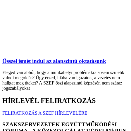
Ősszel ismét indul az alapszintű oktatásunk
Eleged van abból, hogy a munkahelyi problémákra sosem születik
valódi megoldás? Úgy érzed, hiába van igazatok, a vezetés nem
hallgat meg titeket? A SZEF őszi alapszintű képzésén nem száraz
jogszabályokat
HÍRLEVÉL FELIRATKOZÁS
FELIRATKOZÁS A SZEF HÍRLEVELÉRE
SZAKSZERVEZETEK EGYÜTTMŰKÖDÉSI
FÓRUMA - A KÖZSZOLGÁLAT VÉDELMÉBEN