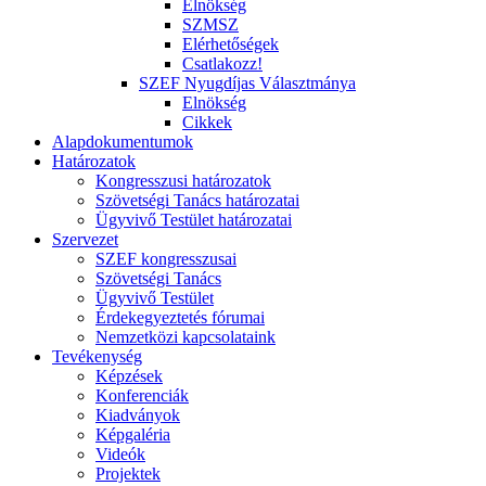
Elnökség
SZMSZ
Elérhetőségek
Csatlakozz!
SZEF Nyugdíjas Választmánya
Elnökség
Cikkek
Alapdokumentumok
Határozatok
Kongresszusi határozatok
Szövetségi Tanács határozatai
Ügyvivő Testület határozatai
Szervezet
SZEF kongresszusai
Szövetségi Tanács
Ügyvivő Testület
Érdekegyeztetés fórumai
Nemzetközi kapcsolataink
Tevékenység
Képzések
Konferenciák
Kiadványok
Képgaléria
Videók
Projektek