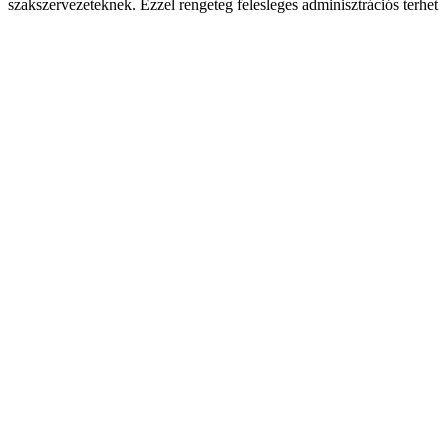
szakszervezeteknek. Ezzel rengeteg felesleges adminisztrációs terhet