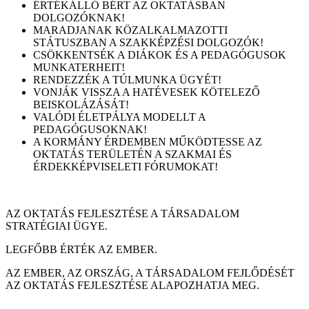
ÉRTÉKÁLLÓ BÉRT AZ OKTATÁSBAN
DOLGOZÓKNAK!
MARADJANAK KÖZALKALMAZOTTI
STÁTUSZBAN A SZAKKÉPZÉSI DOLGOZÓK!
CSÖKKENTSÉK A DIÁKOK ÉS A PEDAGÓGUSOK
MUNKATERHEIT!
RENDEZZÉK A TÚLMUNKA ÜGYÉT!
VONJÁK VISSZA A HATÉVESEK KÖTELEZŐ
BEISKOLÁZÁSÁT!
VALÓDI ÉLETPÁLYA MODELLT A
PEDAGÓGUSOKNAK!
A KORMÁNY ÉRDEMBEN MŰKÖDTESSE AZ
OKTATÁS TERÜLETÉN A SZAKMAI ÉS
ÉRDEKKÉPVISELETI FÓRUMOKAT!
AZ OKTATÁS FEJLESZTÉSE A TÁRSADALOM
STRATÉGIAI ÜGYE.
LEGFŐBB ÉRTÉK AZ EMBER.
AZ EMBER, AZ ORSZÁG, A TÁRSADALOM FEJLŐDÉSÉT
AZ OKTATÁS FEJLESZTÉSE ALAPOZHATJA MEG.