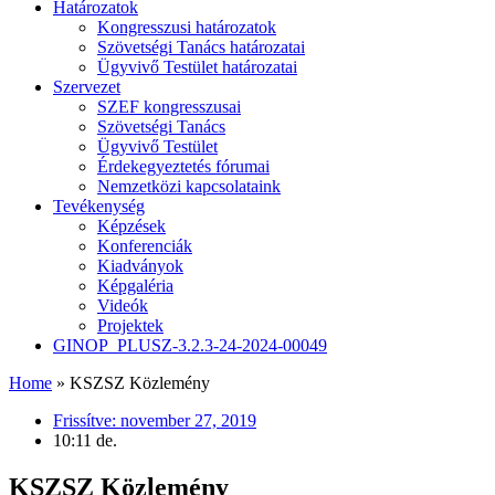
Határozatok
Kongresszusi határozatok
Szövetségi Tanács határozatai
Ügyvivő Testület határozatai
Szervezet
SZEF kongresszusai
Szövetségi Tanács
Ügyvivő Testület
Érdekegyeztetés fórumai
Nemzetközi kapcsolataink
Tevékenység
Képzések
Konferenciák
Kiadványok
Képgaléria
Videók
Projektek
GINOP_PLUSZ-3.2.3-24-2024-00049
Home
»
KSZSZ Közlemény
Frissítve:
november 27, 2019
10:11 de.
KSZSZ Közlemény