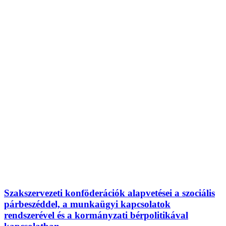
Szakszervezeti konföderációk alapvetései a szociális
párbeszéddel, a munkaügyi kapcsolatok
rendszerével és a kormányzati bérpolitikával