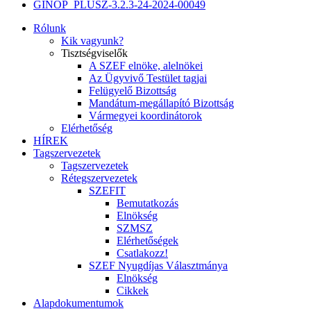
GINOP_PLUSZ-3.2.3-24-2024-00049
Rólunk
Kik vagyunk?
Tisztségviselők
A SZEF elnöke, alelnökei
Az Ügyvivő Testület tagjai
Felügyelő Bizottság
Mandátum-megállapító Bizottság
Vármegyei koordinátorok
Elérhetőség
HÍREK
Tagszervezetek
Tagszervezetek
Rétegszervezetek
SZEFIT
Bemutatkozás
Elnökség
SZMSZ
Elérhetőségek
Csatlakozz!
SZEF Nyugdíjas Választmánya
Elnökség
Cikkek
Alapdokumentumok