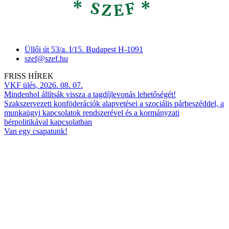
Üllői út 53/a. I/15. Budapest H-1091
szef@szef.hu
FRISS HÍREK
VKF ülés, 2026. 08. 07.
Mindenhol állítsák vissza a tagdíjlevonás lehetőségét!
Szakszervezeti konföderációk alapvetései a szociális párbeszéddel, a
munkaügyi kapcsolatok rendszerével és a kormányzati
bérpolitikával kapcsolatban
Van egy csapatunk!