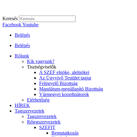
Keresés
Facebook
Youtube
Belépés
Belépés
Rólunk
Kik vagyunk?
Tisztségviselők
A SZEF elnöke, alelnökei
Az Ügyvivő Testület tagjai
Felügyelő Bizottság
Mandátum-megállapító Bizottság
Vármegyei koordinátorok
Elérhetőség
HÍREK
Tagszervezetek
Tagszervezetek
Rétegszervezetek
SZEFIT
Bemutatkozás