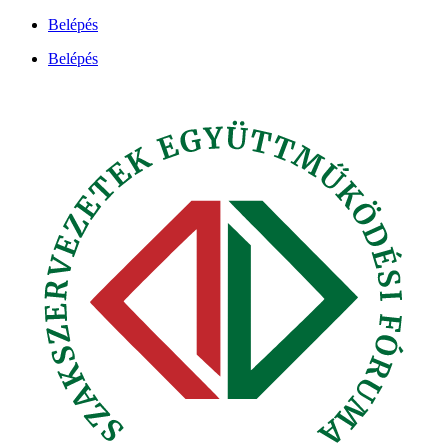
Ugrás
Belépés
a
Belépés
tartalomhoz