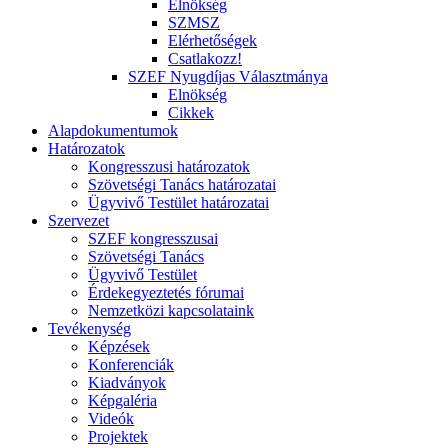
Elnökség
SZMSZ
Elérhetőségek
Csatlakozz!
SZEF Nyugdíjas Választmánya
Elnökség
Cikkek
Alapdokumentumok
Határozatok
Kongresszusi határozatok
Szövetségi Tanács határozatai
Ügyvivő Testület határozatai
Szervezet
SZEF kongresszusai
Szövetségi Tanács
Ügyvivő Testület
Érdekegyeztetés fórumai
Nemzetközi kapcsolataink
Tevékenység
Képzések
Konferenciák
Kiadványok
Képgaléria
Videók
Projektek