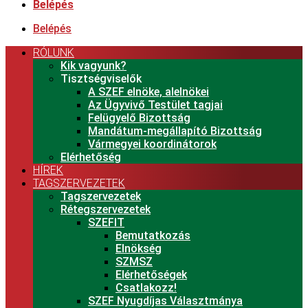
Belépés
Belépés
RÓLUNK
Kik vagyunk?
Tisztségviselők
A SZEF elnöke, alelnökei
Az Ügyvivő Testület tagjai
Felügyelő Bizottság
Mandátum-megállapító Bizottság
Vármegyei koordinátorok
Elérhetőség
HÍREK
TAGSZERVEZETEK
Tagszervezetek
Rétegszervezetek
SZEFIT
Bemutatkozás
Elnökség
SZMSZ
Elérhetőségek
Csatlakozz!
SZEF Nyugdíjas Választmánya