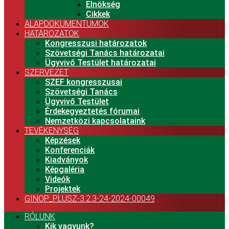
Elnökség
Cikkek
ALAPDOKUMENTUMOK
HATÁROZATOK
Kongresszusi határozatok
Szövetségi Tanács határozatai
Ügyvivő Testület határozatai
SZERVEZET
SZEF kongresszusai
Szövetségi Tanács
Ügyvivő Testület
Érdekegyeztetés fórumai
Nemzetközi kapcsolataink
TEVÉKENYSÉG
Képzések
Konferenciák
Kiadványok
Képgaléria
Videók
Projektek
GINOP_PLUSZ-3.2.3-24-2024-00049
RÓLUNK
Kik vagyunk?