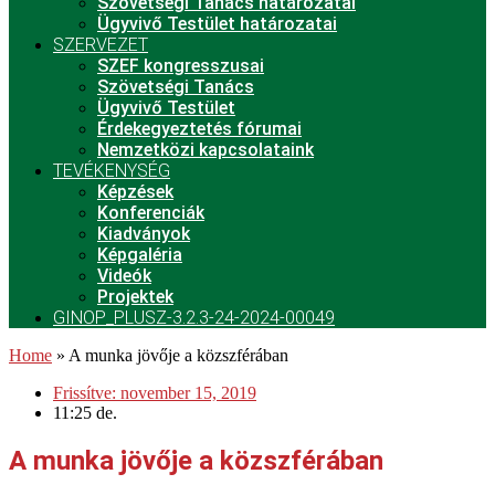
Szövetségi Tanács határozatai
Ügyvivő Testület határozatai
SZERVEZET
SZEF kongresszusai
Szövetségi Tanács
Ügyvivő Testület
Érdekegyeztetés fórumai
Nemzetközi kapcsolataink
TEVÉKENYSÉG
Képzések
Konferenciák
Kiadványok
Képgaléria
Videók
Projektek
GINOP_PLUSZ-3.2.3-24-2024-00049
Home
»
A munka jövője a közszférában
Frissítve:
november 15, 2019
11:25 de.
A munka jövője a közszférában