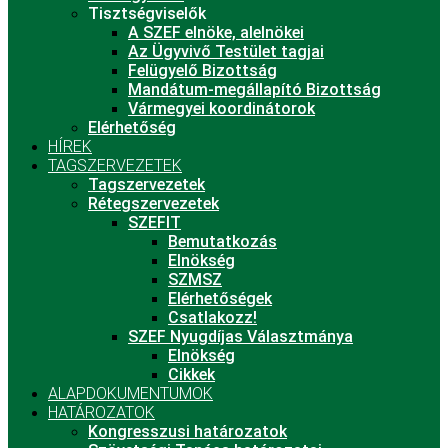
Tisztségviselők
A SZEF elnöke, alelnökei
Az Ügyvivő Testület tagjai
Felügyelő Bizottság
Mandátum-megállapító Bizottság
Vármegyei koordinátorok
Elérhetőség
HÍREK
TAGSZERVEZETEK
Tagszervezetek
Rétegszervezetek
SZEFIT
Bemutatkozás
Elnökség
SZMSZ
Elérhetőségek
Csatlakozz!
SZEF Nyugdíjas Választmánya
Elnökség
Cikkek
ALAPDOKUMENTUMOK
HATÁROZATOK
Kongresszusi határozatok