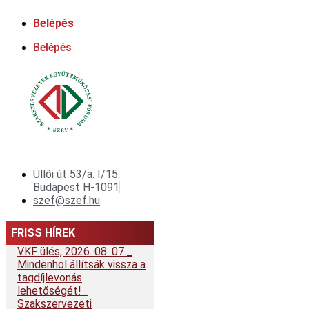
Ugrás
Belépés
a
tartalomhoz
Belépés
Üllői út 53/a. I/15.
Budapest H-1091
szef@szef.hu
FRISS HÍREK
VKF ülés, 2026. 08. 07.
Mindenhol állítsák vissza a
tagdíjlevonás
lehetőségét!
Szakszervezeti