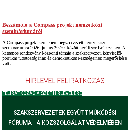
Beszámoló a Compass projekt nemzetközi
szemináriumáról
A Compass projekt keretében megszervezett nemzetközi
szemináriumra 2026. június 29-30. között került sor Brüsszelben. A
kétnapos rendezvény központi témája a szakszervezeti képviselők
politikai tudatosságának és demokratikus készségeinek megerősítése
volt a
HÍRLEVÉL FELIRATKOZÁS
FELIRATKOZÁS A SZEF HÍRLEVELÉRE
SZAKSZERVEZETEK EGYÜTTMŰKÖDÉSI
FÓRUMA - A KÖZSZOLGÁLAT VÉDELMÉBEN