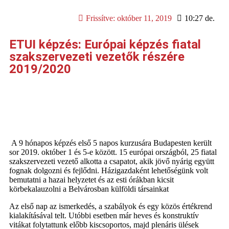
Frissítve:
október 11, 2019
10:27 de.
ETUI képzés: Európai képzés fiatal
szakszervezeti vezetők részére
2019/2020
A 9 hónapos képzés első 5 napos kurzusára Budapesten került
sor 2019. október 1 és 5-e között. 15 európai országból, 25 fiatal
szakszervezeti vezető alkotta a csapatot, akik jövő nyárig együtt
fognak dolgozni és fejlődni. Házigazdaként lehetőségünk volt
bemutatni a hazai helyzetet és az esti órákban kicsit
körbekalauzolni a Belvárosban külföldi társainkat
Az első nap az ismerkedés, a szabályok és egy közös értékrend
kialakításával telt. Utóbbi esetben már heves és konstruktív
vitákat folytattunk előbb kiscsoportos, majd plenáris ülések