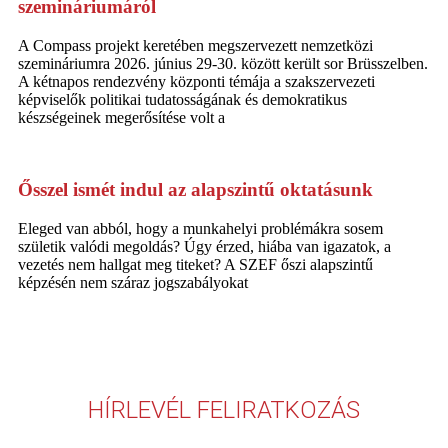
szemináriumáról
A Compass projekt keretében megszervezett nemzetközi
szemináriumra 2026. június 29-30. között került sor Brüsszelben.
A kétnapos rendezvény központi témája a szakszervezeti
képviselők politikai tudatosságának és demokratikus
készségeinek megerősítése volt a
Ősszel ismét indul az alapszintű oktatásunk
Eleged van abból, hogy a munkahelyi problémákra sosem
születik valódi megoldás? Úgy érzed, hiába van igazatok, a
vezetés nem hallgat meg titeket? A SZEF őszi alapszintű
képzésén nem száraz jogszabályokat
HÍRLEVÉL FELIRATKOZÁS