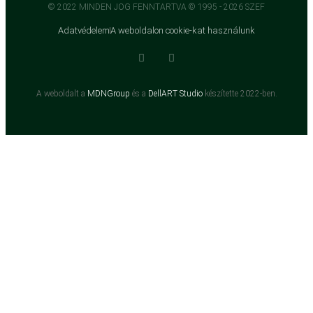
© 2022 MINDEN JOG FENNTARTVA © 1995 - 2026 SZEF
Adatvédelem
A weboldalon cookie-kat használunk
A weboldalt a
MDNGroup
és a
DellART Studio
készítette 2022-ben.