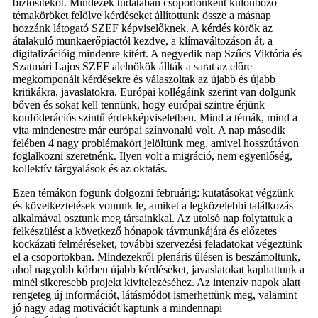
biztosítékot. Mindezek tudatában csoportonként különböző
témaköröket felölve kérdéseket állítottunk össze a másnap
hozzánk látogató SZEF képviselőknek. A kérdés körök az
átalakuló munkaerőpiactól kezdve, a klímaváltozáson át, a
digitalizációig mindenre kitért. A negyedik nap Szűcs Viktória és
Szatmári Lajos SZEF alelnökök állták a sarat az előre
megkomponált kérdésekre és válaszoltak az újabb és újabb
kritikákra, javaslatokra. Európai kollégáink szerint van dolgunk
bőven és sokat kell tennünk, hogy európai szintre érjünk
konföderációs szintű érdekképviseletben. Mind a témák, mind a
vita mindenestre már európai színvonalú volt. A nap második
felében 4 nagy problémakört jelöltünk meg, amivel hosszútávon
foglalkozni szeretnénk. Ilyen volt a migráció, nem egyenlőség,
kollektív tárgyalások és az oktatás.
Ezen témákon fogunk dolgozni februárig: kutatásokat végzünk
és következtetések vonunk le, amiket a legközelebbi találkozás
alkalmával osztunk meg társainkkal. Az utolsó nap folytattuk a
felkészülést a következő hónapok távmunkájára és előzetes
kockázati felméréseket, további szervezési feladatokat végeztünk
el a csoportokban. Mindezekről plenáris ülésen is beszámoltunk,
ahol nagyobb körben újabb kérdéseket, javaslatokat kaphattunk a
minél sikeresebb projekt kivitelezéséhez. Az intenzív napok alatt
rengeteg új információt, látásmódot ismerhettünk meg, valamint
jó nagy adag motivációt kaptunk a mindennapi