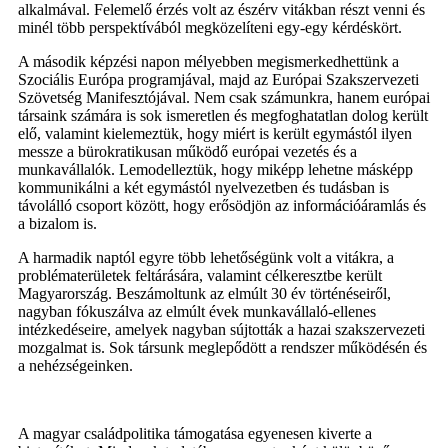
alkalmával. Felemelő érzés volt az észérv vitákban részt venni és
minél több perspektívából megközelíteni egy-egy kérdéskört.
A második képzési napon mélyebben megismerkedhettünk a
Szociális Európa programjával, majd az Európai Szakszervezeti
Szövetség Manifesztójával. Nem csak számunkra, hanem európai
társaink számára is sok ismeretlen és megfoghatatlan dolog került
elő, valamint kielemeztük, hogy miért is került egymástól ilyen
messze a bürokratikusan működő európai vezetés és a
munkavállalók. Lemodelleztük, hogy miképp lehetne másképp
kommunikálni a két egymástól nyelvezetben és tudásban is
távolálló csoport között, hogy erősödjön az információáramlás és
a bizalom is.
A harmadik naptól egyre több lehetőségünk volt a vitákra, a
problématerületek feltárására, valamint célkeresztbe került
Magyarország. Beszámoltunk az elmúlt 30 év történéseiről,
nagyban fókuszálva az elmúlt évek munkavállaló-ellenes
intézkedéseire, amelyek nagyban sújtották a hazai szakszervezeti
mozgalmat is. Sok társunk meglepődött a rendszer működésén és
a nehézségeinken.
A magyar családpolitika támogatása egyenesen kiverte a