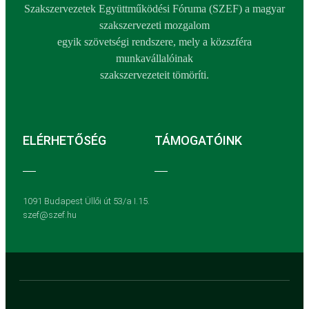
Szakszervezetek Együttműködési Fóruma (SZEF) a magyar
szakszervezeti mozgalom
egyik szövetségi rendszere, mely a közszféra
munkavállalóinak
szakszervezeteit tömöríti.
ELÉRHETŐSÉG
TÁMOGATÓINK
1091 Budapest Üllői út 53/a I.15.
szef@szef.hu