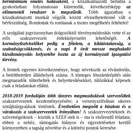
bérminimum emelés hatásaként
, a közalkalmazotti bértábla a
gyakorlatban folyamatosan kiüresedik, következésképp
az
előmeneteli rendszer is megszűnik
. Több ágazatban a
közalkalmazotti munkát végzők között elviselhetetlenné vált a
bérfeszültség. Romlottak és romlanak a tisztes megélhetés feltételei!
A szolgálati jogviszonyban dolgozóktól törvénymódosítás vette el az
erős szakszervezeti érdekképviselet lehetőségét.
A
kormánytisztviselőket pedig a félelem, a kilátástalanság, a
szabadságcsökkenés, és a napi 8 órát messze meghaladó
kizsákmányolás helyzetébe hozta az új kormányzati igazgatási
törvény.
A fentiek egyenes következménye, hogy növekszik az elvándorlás,
a betölthetetlen álláshelyek száma. A tömeges létszámleépítés után
megmaradók túlterheltek és helyettesítésekkel, túlórákkal képesek
csak a feladatokat ellátni.
2018-2019 fordulóján több tízezres megmozdulások szerveződtek
szakszervezetek kezdeményezésére; a versenyszférában sikeres
sztrájktárgyalások történtek.
Érezhetően megnőtt a bizalom és a
várakozás a szakszervezetek irányában!
A szakszervezeteknek és
szövetségeiknek – köztük a SZEF-nek is – ma is elsőrendű feladata;
ebben a nehéz, támogatás hiányos és egyeztetéseket kerülő
környezetben a tagság növelése és a kitörési pontok keresése.