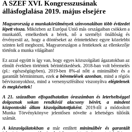
A SZEF XVI. Kongresszusának
állásfoglalása 2019. május elsejére
Magyarország a munkakörülmények színvonalában több évtizedet
lépett vissza.
Miközben az Európai Unió más országaiban csökken a
munkaidő, emelkednek a bérek, nő a személyi önállóság és
érvényesül az, hogy a döntéseket az érintettekhez egyre közelebbi
szinten kell meghozni, Magyarországon a fentieknek az ellenkezője
történik a munka világában!
Ez azzal együtt is így van, hogy egyes közszolgálati ágazatokban az
elmúlt években történtek bérintézkedések. 2018-ban volt béremelés
(pl.: egészségügyben), 2019-ben 8%-al nőtt a minimálbér és a
garantált bérminimum, ezek
a béremelések azonban
, mind a régiós
bérviszonyokhoz, mind a versenyszférához viszonyítva
elégtelenek
és megkésettek!
A 21. században elfogadhatatlan óraszámban és leterheltséggel
dolgoznak sokan rendkívül alacsony bérért, a mindent
központosító állam kiszolgáltatottjaként
. 2019-től a módosított
Munka Törvénykönyve jelentősen növelte a lehetséges túlórák
számát.
A közszolgálatokban
a
már említett
minimálbér és garantált