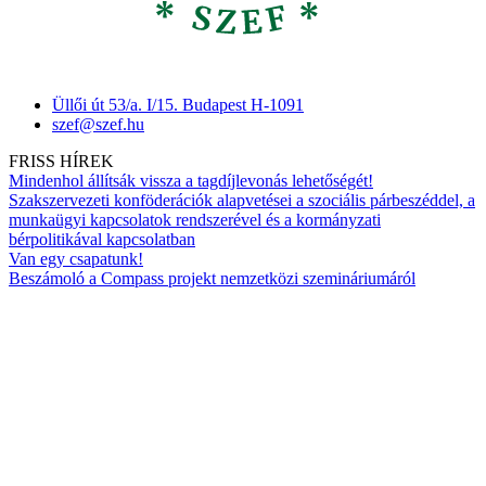
Üllői út 53/a. I/15. Budapest H-1091
szef@szef.hu
FRISS HÍREK
Mindenhol állítsák vissza a tagdíjlevonás lehetőségét!
Szakszervezeti konföderációk alapvetései a szociális párbeszéddel, a
munkaügyi kapcsolatok rendszerével és a kormányzati
bérpolitikával kapcsolatban
Van egy csapatunk!
Beszámoló a Compass projekt nemzetközi szemináriumáról