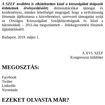
A SZEF továbbra is elkötelezetten küzd
a közszolgálati dolgozók
érdekeinek érvényesítéséért;
demonstrációkat támogat és
kezdeményez, minden lehetőséget megragad, hogy a nyilvánosság
fórumain tájékoztassa a közvéleményt, szervezeti támogatást nyújt
az Országos Közszolgálati Sztrájkbizottságnak és küzd a
háromoldalú – 2011-óta megszüntetett – érdekegyeztetési fórumok
újjáalakításáért.
Budapest, 2019. május 1.
A XVI. SZEF
Kongresszus küldöttei
MEGOSZTÁS:
Facebook
Twitter
LinkedIn
Nyomtatás
EZEKET OLVASTA MÁR?