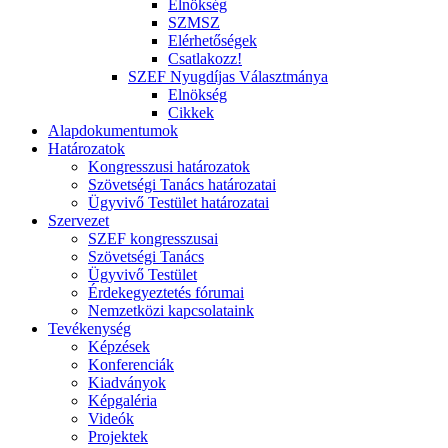
Elnökség
SZMSZ
Elérhetőségek
Csatlakozz!
SZEF Nyugdíjas Választmánya
Elnökség
Cikkek
Alapdokumentumok
Határozatok
Kongresszusi határozatok
Szövetségi Tanács határozatai
Ügyvivő Testület határozatai
Szervezet
SZEF kongresszusai
Szövetségi Tanács
Ügyvivő Testület
Érdekegyeztetés fórumai
Nemzetközi kapcsolataink
Tevékenység
Képzések
Konferenciák
Kiadványok
Képgaléria
Videók
Projektek