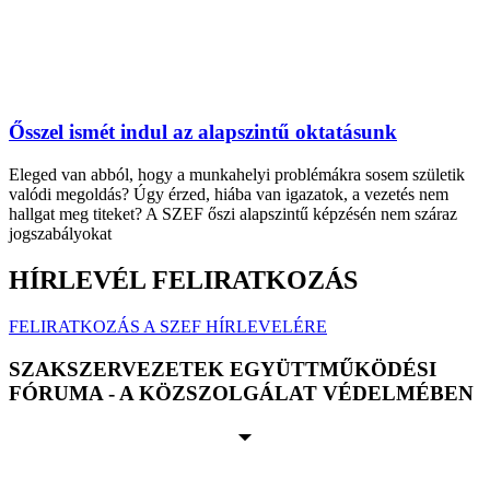
Ősszel ismét indul az alapszintű oktatásunk
Eleged van abból, hogy a munkahelyi problémákra sosem születik
valódi megoldás? Úgy érzed, hiába van igazatok, a vezetés nem
hallgat meg titeket? A SZEF őszi alapszintű képzésén nem száraz
jogszabályokat
HÍRLEVÉL FELIRATKOZÁS
FELIRATKOZÁS A SZEF HÍRLEVELÉRE
SZAKSZERVEZETEK EGYÜTTMŰKÖDÉSI
FÓRUMA - A KÖZSZOLGÁLAT VÉDELMÉBEN