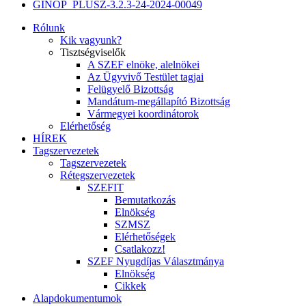
GINOP_PLUSZ-3.2.3-24-2024-00049
Rólunk
Kik vagyunk?
Tisztségviselők
A SZEF elnöke, alelnökei
Az Ügyvivő Testület tagjai
Felügyelő Bizottság
Mandátum-megállapító Bizottság
Vármegyei koordinátorok
Elérhetőség
HÍREK
Tagszervezetek
Tagszervezetek
Rétegszervezetek
SZEFIT
Bemutatkozás
Elnökség
SZMSZ
Elérhetőségek
Csatlakozz!
SZEF Nyugdíjas Választmánya
Elnökség
Cikkek
Alapdokumentumok