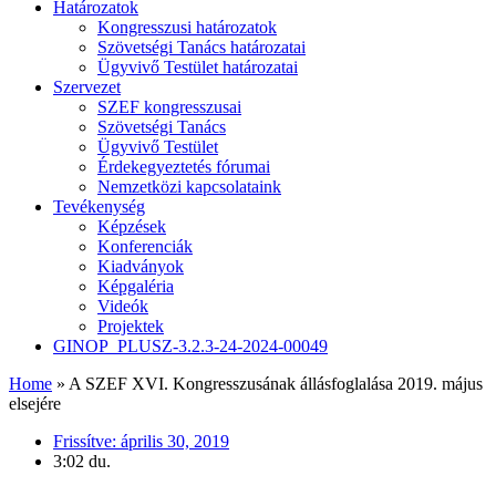
Határozatok
Kongresszusi határozatok
Szövetségi Tanács határozatai
Ügyvivő Testület határozatai
Szervezet
SZEF kongresszusai
Szövetségi Tanács
Ügyvivő Testület
Érdekegyeztetés fórumai
Nemzetközi kapcsolataink
Tevékenység
Képzések
Konferenciák
Kiadványok
Képgaléria
Videók
Projektek
GINOP_PLUSZ-3.2.3-24-2024-00049
Home
»
A SZEF XVI. Kongresszusának állásfoglalása 2019. május
elsejére
Frissítve:
április 30, 2019
3:02 du.