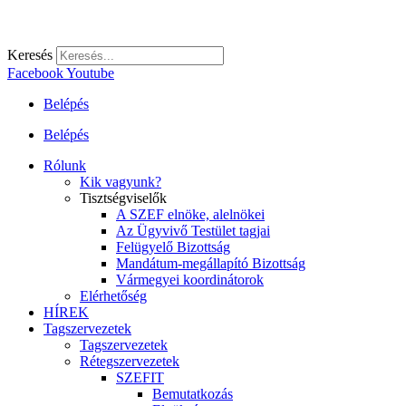
Keresés
Facebook
Youtube
Belépés
Belépés
Rólunk
Kik vagyunk?
Tisztségviselők
A SZEF elnöke, alelnökei
Az Ügyvivő Testület tagjai
Felügyelő Bizottság
Mandátum-megállapító Bizottság
Vármegyei koordinátorok
Elérhetőség
HÍREK
Tagszervezetek
Tagszervezetek
Rétegszervezetek
SZEFIT
Bemutatkozás