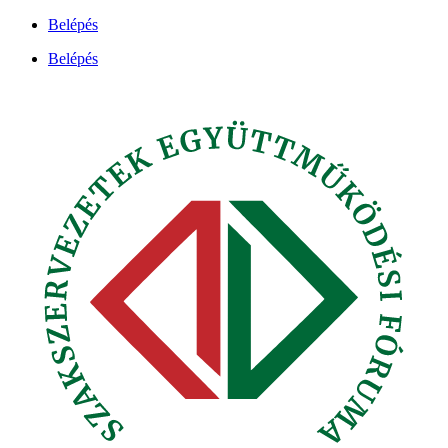
Ugrás
Belépés
a
Belépés
tartalomhoz