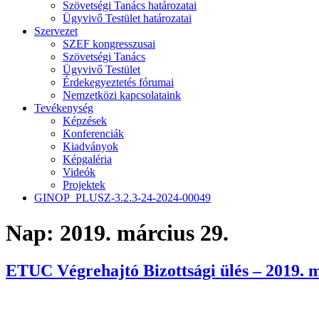
Szövetségi Tanács határozatai
Ügyvivő Testület határozatai
Szervezet
SZEF kongresszusai
Szövetségi Tanács
Ügyvivő Testület
Érdekegyeztetés fórumai
Nemzetközi kapcsolataink
Tevékenység
Képzések
Konferenciák
Kiadványok
Képgaléria
Videók
Projektek
GINOP_PLUSZ-3.2.3-24-2024-00049
Nap:
2019. március 29.
ETUC Végrehajtó Bizottsági ülés – 2019. m