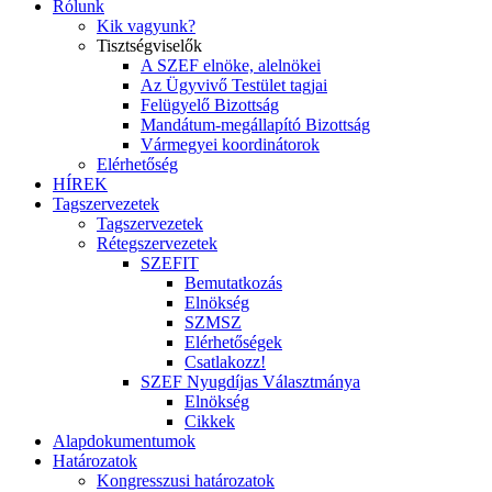
Rólunk
Kik vagyunk?
Tisztségviselők
A SZEF elnöke, alelnökei
Az Ügyvivő Testület tagjai
Felügyelő Bizottság
Mandátum-megállapító Bizottság
Vármegyei koordinátorok
Elérhetőség
HÍREK
Tagszervezetek
Tagszervezetek
Rétegszervezetek
SZEFIT
Bemutatkozás
Elnökség
SZMSZ
Elérhetőségek
Csatlakozz!
SZEF Nyugdíjas Választmánya
Elnökség
Cikkek
Alapdokumentumok
Határozatok
Kongresszusi határozatok