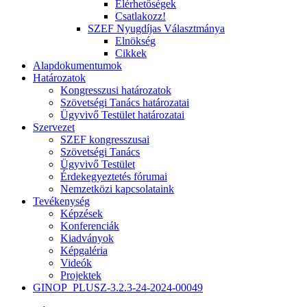
Elérhetőségek
Csatlakozz!
SZEF Nyugdíjas Választmánya
Elnökség
Cikkek
Alapdokumentumok
Határozatok
Kongresszusi határozatok
Szövetségi Tanács határozatai
Ügyvivő Testület határozatai
Szervezet
SZEF kongresszusai
Szövetségi Tanács
Ügyvivő Testület
Érdekegyeztetés fórumai
Nemzetközi kapcsolataink
Tevékenység
Képzések
Konferenciák
Kiadványok
Képgaléria
Videók
Projektek
GINOP_PLUSZ-3.2.3-24-2024-00049