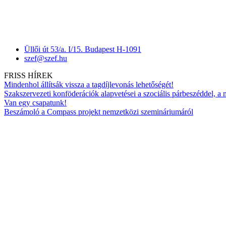
Üllői út 53/a. I/15. Budapest H-1091
szef@szef.hu
FRISS HÍREK
Mindenhol állítsák vissza a tagdíjlevonás lehetőségét!
Szakszervezeti konföderációk alapvetései a szociális párbeszéddel, a
Van egy csapatunk!
Beszámoló a Compass projekt nemzetközi szemináriumáról