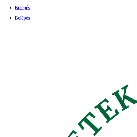
Ugrás
Belépés
a
Belépés
tartalomhoz