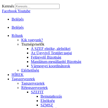
Keresés
Facebook
Youtube
Belépés
Belépés
Rólunk
Kik vagyunk?
Tisztségviselők
A SZEF elnöke, alelnökei
Az Ügyvivő Testület tagjai
Felügyelő Bizottság
Mandátum-megállapító Bizottság
Vármegyei koordinátorok
Elérhetőség
HÍREK
Tagszervezetek
Tagszervezetek
Rétegszervezetek
SZEFIT
Bemutatkozás
Elnökség
SZMSZ