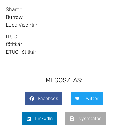
Sharon
Burrow
Luca Visentini
ITUC
főtitkár
ETUC főtitkár
MEGOSZTÁS:
Facebook
Twitter
LinkedIn
Nyomtatás