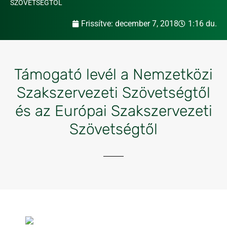
SZÖVETSÉGTŐL
Frissítve:
december 7, 2018
1:16 du.
Támogató levél a Nemzetközi
Szakszervezeti Szövetségtől
és az Európai Szakszervezeti
Szövetségtől