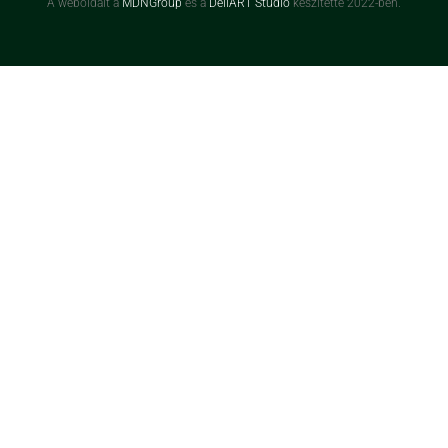
A weboldalt a
MDNGroup
és a
DellART Studio
készítette 2022-ben.