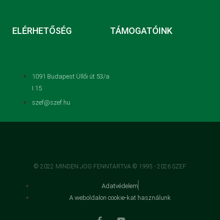
ELÉRHETŐSÉG
TÁMOGATÓINK
1091 Budapest Üllői út 53/a
I.15.
szef@szef.hu
© 2022 MINDEN JOG FENNTARTVA © 1995 - 2026 SZEF
Adatvédelem
A weboldalon cookie-kat használunk