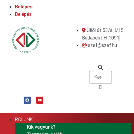
Belépés
Belépés
Üllői út 53/a. I/15.
Budapest H-1091
szef@szef.hu
RÓLUNK
Kik vagyunk?