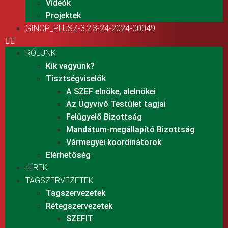
Videók
Projektek
GINOP_PLUSZ-3.2.3-24-2024-00049
RÓLUNK
Kik vagyunk?
Tisztségviselők
A SZEF elnöke, alelnökei
Az Ügyvivő Testület tagjai
Felügyelő Bizottság
Mandátum-megállapító Bizottság
Vármegyei koordinátorok
Elérhetőség
HÍREK
TAGSZERVEZETEK
Tagszervezetek
Rétegszervezetek
SZEFIT