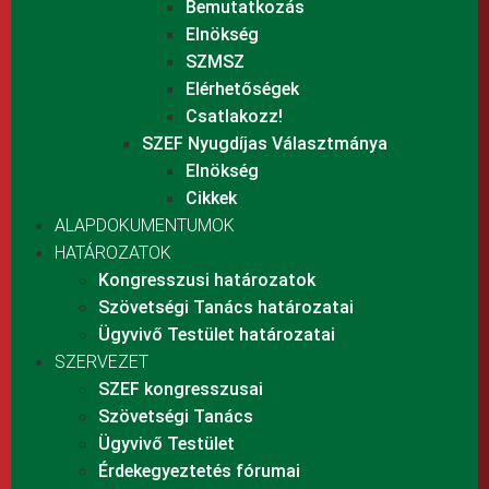
Bemutatkozás
Elnökség
SZMSZ
Elérhetőségek
Csatlakozz!
SZEF Nyugdíjas Választmánya
Elnökség
Cikkek
ALAPDOKUMENTUMOK
HATÁROZATOK
Kongresszusi határozatok
Szövetségi Tanács határozatai
Ügyvivő Testület határozatai
SZERVEZET
SZEF kongresszusai
Szövetségi Tanács
Ügyvivő Testület
Érdekegyeztetés fórumai