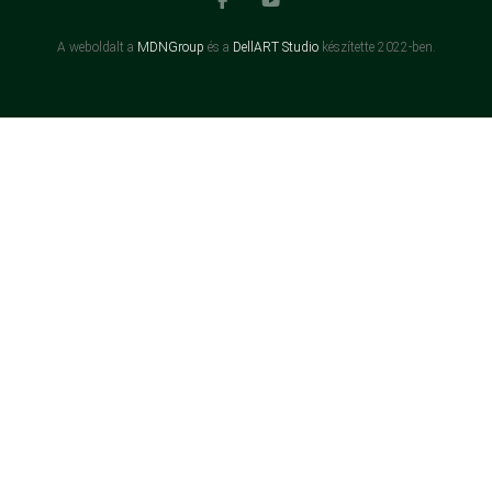
A weboldalt a
MDNGroup
és a
DellART Studio
készítette 2022-ben.