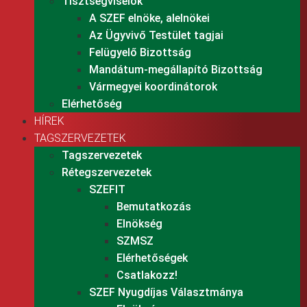
Tisztségviselők
A SZEF elnöke, alelnökei
Az Ügyvivő Testület tagjai
Felügyelő Bizottság
Mandátum-megállapító Bizottság
Vármegyei koordinátorok
Elérhetőség
HÍREK
TAGSZERVEZETEK
Tagszervezetek
Rétegszervezetek
SZEFIT
Bemutatkozás
Elnökség
SZMSZ
Elérhetőségek
Csatlakozz!
SZEF Nyugdíjas Választmánya