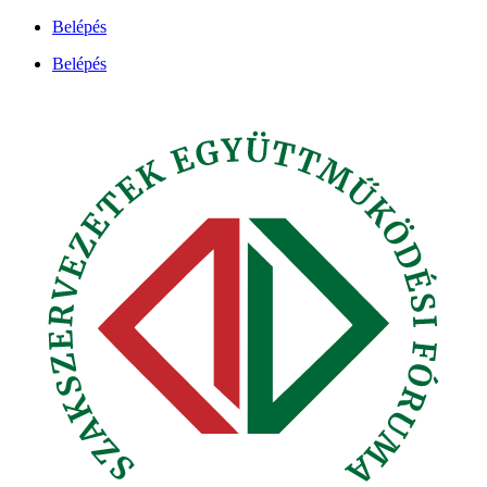
Ugrás
Belépés
a
Belépés
tartalomhoz