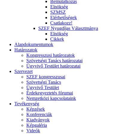
Bemutatkozás
Elnökség
SZMSZ
Elérhetőségek
Csatlakozz!
SZEF Nyugdíjas Választmánya
Elnökség
Cikkek
Alapdokumentumok
Határozatok
Kongresszusi határozatok
Szövetségi Tanács határozatai
Ügyvivő Testület határozatai
Szervezet
SZEF kongresszusai
Szövetségi Tanács
Ügyvivő Testület
Érdekegyeztetés fórumai
Nemzetközi kapcsolataink
Tevékenység
Képzések
Konferenciák
Kiadványok
Képgaléria
Videók