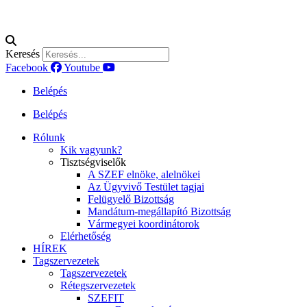
Keresés
Facebook
Youtube
Belépés
Belépés
Rólunk
Kik vagyunk?
Tisztségviselők
A SZEF elnöke, alelnökei
Az Ügyvivő Testület tagjai
Felügyelő Bizottság
Mandátum-megállapító Bizottság
Vármegyei koordinátorok
Elérhetőség
HÍREK
Tagszervezetek
Tagszervezetek
Rétegszervezetek
SZEFIT