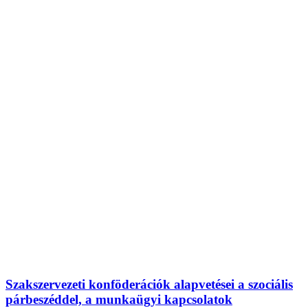
Szakszervezeti konföderációk alapvetései a szociális
párbeszéddel, a munkaügyi kapcsolatok