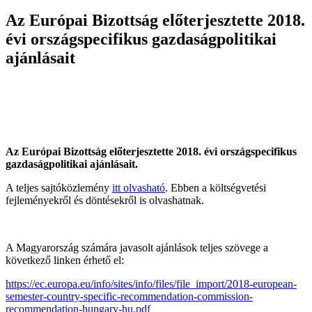
Az Európai Bizottság előterjesztette 2018.
évi országspecifikus gazdaságpolitikai
ajánlásait
Az Európai Bizottság előterjesztette 2018. évi országspecifikus
gazdaságpolitikai ajánlásait.
A teljes sajtóközlemény
itt olvasható
. Ebben a költségvetési
fejleményekről és döntésekről is olvashatnak.
A Magyarország számára javasolt ajánlások teljes szövege a
következő linken érhető el:
https://ec.europa.eu/info/sites/info/files/file_import/2018-european-
semester-country-specific-recommendation-commission-
recommendation-hungary-hu.pdf