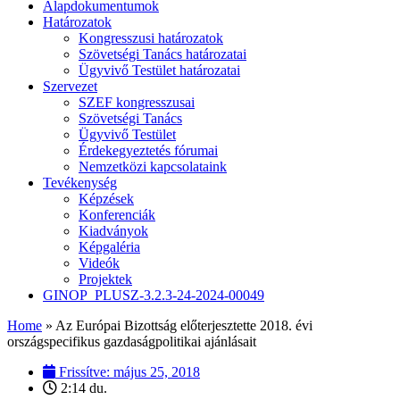
Alapdokumentumok
Határozatok
Kongresszusi határozatok
Szövetségi Tanács határozatai
Ügyvivő Testület határozatai
Szervezet
SZEF kongresszusai
Szövetségi Tanács
Ügyvivő Testület
Érdekegyeztetés fórumai
Nemzetközi kapcsolataink
Tevékenység
Képzések
Konferenciák
Kiadványok
Képgaléria
Videók
Projektek
GINOP_PLUSZ-3.2.3-24-2024-00049
Home
»
Az Európai Bizottság előterjesztette 2018. évi
országspecifikus gazdaságpolitikai ajánlásait
Frissítve:
május 25, 2018
2:14 du.