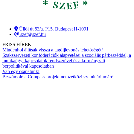
Üllői út 53/a. I/15. Budapest H-1091
szef@szef.hu
FRISS HÍREK
Mindenhol állítsák vissza a tagdíjlevonás lehetőségét!
Szakszervezeti konföderációk alapvetései a szociális párbeszéddel, a
munkaügyi kapcsolatok rendszerével és a kormányzati
bérpolitikával kapcsolatban
Van egy csapatunk!
Beszámoló a Compass projekt nemzetközi szemináriumáról