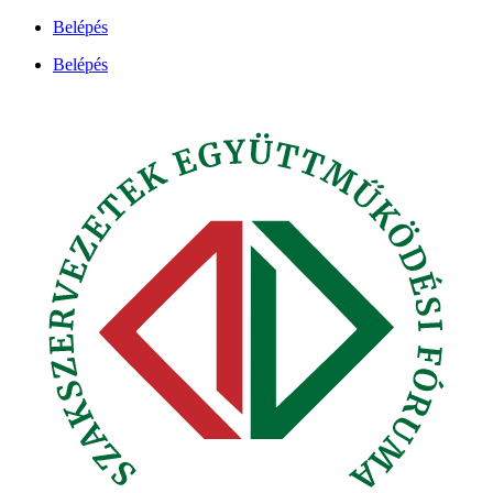
Ugrás
Belépés
a
Belépés
tartalomhoz