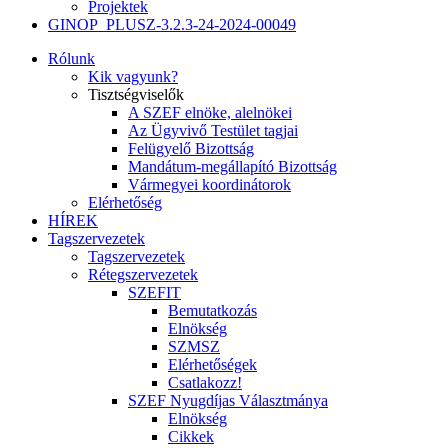
Projektek
GINOP_PLUSZ-3.2.3-24-2024-00049
Rólunk
Kik vagyunk?
Tisztségviselők
A SZEF elnöke, alelnökei
Az Ügyvivő Testület tagjai
Felügyelő Bizottság
Mandátum-megállapító Bizottság
Vármegyei koordinátorok
Elérhetőség
HÍREK
Tagszervezetek
Tagszervezetek
Rétegszervezetek
SZEFIT
Bemutatkozás
Elnökség
SZMSZ
Elérhetőségek
Csatlakozz!
SZEF Nyugdíjas Választmánya
Elnökség
Cikkek