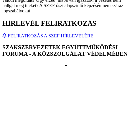
valódi megoldás? Úgy érzed, hiába van igazatok, a vezetés nem
hallgat meg titeket? A SZEF őszi alapszintű képzésén nem száraz
jogszabályokat
HÍRLEVÉL FELIRATKOZÁS
FELIRATKOZÁS A SZEF HÍRLEVELÉRE
SZAKSZERVEZETEK EGYÜTTMŰKÖDÉSI
FÓRUMA - A KÖZSZOLGÁLAT VÉDELMÉBEN