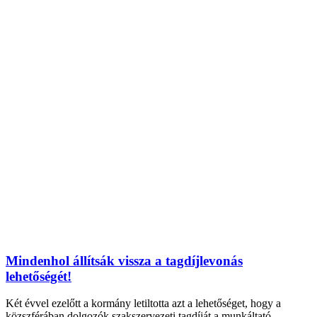
Mindenhol állítsák vissza a tagdíjlevonás
lehetőségét!
Két évvel ezelőtt a kormány letiltotta azt a lehetőséget, hogy a
közszférában dolgozók szakszervezeti tagdíját a munkáltató