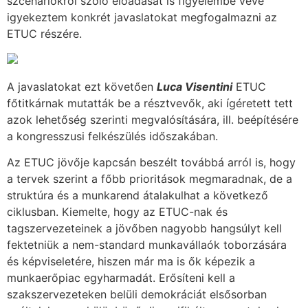
szcenáriókról szóló előadását is figyelembe véve
igyekeztem konkrét javaslatokat megfogalmazni az
ETUC részére.
A javaslatokat ezt követően
Luca Visentini
ETUC
főtitkárnak mutatták be a résztvevők, aki ígéretett tett
azok lehetőség szerinti megvalósítására, ill. beépítésére
a kongresszusi felkészülés időszakában.
Az ETUC jövője kapcsán beszélt továbbá arról is, hogy
a tervek szerint a főbb prioritások megmaradnak, de a
struktúra és a munkarend átalakulhat a következő
ciklusban. Kiemelte, hogy az ETUC-nak és
tagszervezeteinek a jövőben nagyobb hangsúlyt kell
fektetniük a nem-standard munkavállaók toborzására
és képviseletére, hiszen már ma is ők képezik a
munkaerőpiac egyharmadát. Erősíteni kell a
szakszervezeteken belüli demokráciát elsősorban