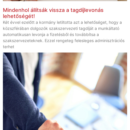
Mindenhol állítsák vissza a tagdíjlevonás
lehetőségét!
Két évvel ezelőtt a kormány letiltotta azt a lehetőséget, hogy a
közszférában dolgozók szakszervezeti tagdíját a munkáltató
automatikusan levonja a fizetésből és továbbítsa a
szakszervezeteknek. Ezzel rengeteg felesleges adminisztrációs
terhet