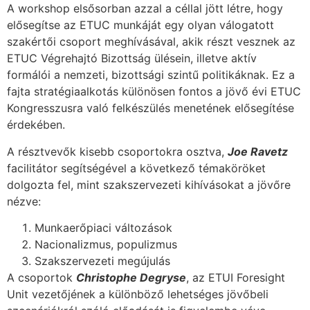
A workshop elsősorban azzal a céllal jött létre, hogy
elősegítse az ETUC munkáját egy olyan válogatott
szakértői csoport meghívásával, akik részt vesznek az
ETUC Végrehajtó Bizottság ülésein, illetve aktív
formálói a nemzeti, bizottsági szintű politikáknak. Ez a
fajta stratégiaalkotás különösen fontos a jövő évi ETUC
Kongresszusra való felkészülés menetének elősegítése
érdekében.
A résztvevők kisebb csoportokra osztva,
Joe Ravetz
facilitátor segítségével a következő témaköröket
dolgozta fel, mint szakszervezeti kihívásokat a jövőre
nézve:
Munkaerőpiaci változások
Nacionalizmus, populizmus
Szakszervezeti megújulás
A csoportok
Christophe Degryse
, az ETUI Foresight
Unit vezetőjének a különböző lehetséges jövőbeli