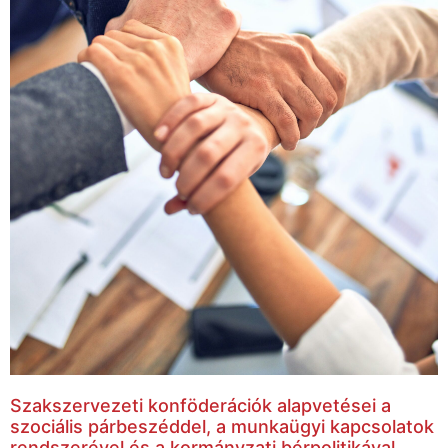
Szakszervezeti konföderációk alapvetései a
szociális párbeszéddel, a munkaügyi kapcsolatok
rendszerével és a kormányzati bérpolitikával