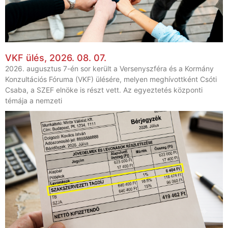
VKF ülés, 2026. 08. 07.
2026. augusztus 7-én sor került a Versenyszféra és a Kormány
Konzultációs Fóruma (VKF) ülésére, melyen meghívottként Csóti
Csaba, a SZEF elnöke is részt vett. Az egyeztetés központi
témája a nemzeti