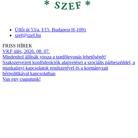
Üllői út 53/a. I/15. Budapest H-1091
szef@szef.hu
FRISS HÍREK
VKF ülés, 2026. 08. 07.
Mindenhol állítsák vissza a tagdíjlevonás lehetőségét!
Szakszervezeti konföderációk alapvetései a szociális párbeszéddel, a
munkaügyi kapcsolatok rendszerével és a kormányzati
bérpolitikával kapcsolatban
Van egy csapatunk!