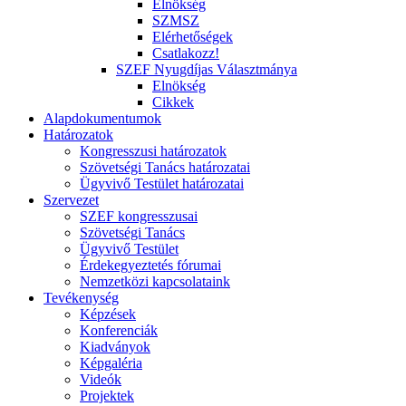
Elnökség
SZMSZ
Elérhetőségek
Csatlakozz!
SZEF Nyugdíjas Választmánya
Elnökség
Cikkek
Alapdokumentumok
Határozatok
Kongresszusi határozatok
Szövetségi Tanács határozatai
Ügyvivő Testület határozatai
Szervezet
SZEF kongresszusai
Szövetségi Tanács
Ügyvivő Testület
Érdekegyeztetés fórumai
Nemzetközi kapcsolataink
Tevékenység
Képzések
Konferenciák
Kiadványok
Képgaléria
Videók
Projektek