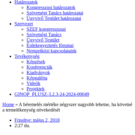
Határozatok
Kongresszusi határozatok
Szövetségi Tanács határozatai
Ügyvivő Testület határozatai
Szervezet
SZEF kongresszusai
Szövetségi Tanács
Ügyvivő Testület
Érdekegyeztetés fórumai
Nemzetközi kapcsolataink
Tevékenység
Képzések
Konferenciák
Kiadványok
Képgaléria
Videók
Projektek
GINOP_PLUSZ-3.2.3-24-2024-00049
Home
»
A béremelés mértéke négyszer nagyobb lehetne, ha követné
a termelékenység növekedését
Frissítve:
május 2, 2018
2:27 du.