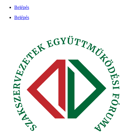
Ugrás
Belépés
a
Belépés
tartalomhoz