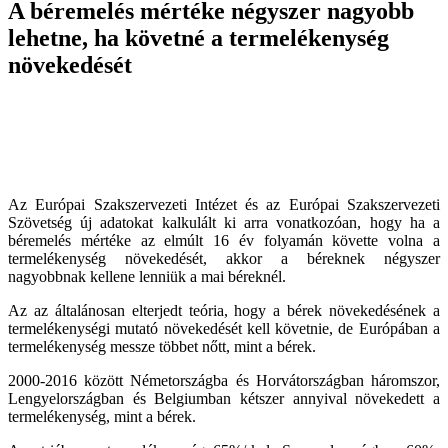
A béremelés mértéke négyszer nagyobb
lehetne, ha követné a termelékenység
növekedését
Az Európai Szakszervezeti Intézet és az Európai Szakszervezeti
Szövetség új adatokat kalkulált ki arra vonatkozóan, hogy ha a
béremelés mértéke az elmúlt 16 év folyamán követte volna a
termelékenység növekedését, akkor a béreknek négyszer
nagyobbnak kellene lenniük a mai béreknél.
Az az általánosan elterjedt teória, hogy a bérek növekedésének a
termelékenységi mutató növekedését kell követnie, de Európában a
termelékenység messze többet nőtt, mint a bérek.
2000-2016 között Németországba és Horvátországban háromszor,
Lengyelországban és Belgiumban kétszer annyival növekedett a
termelékenység, mint a bérek.