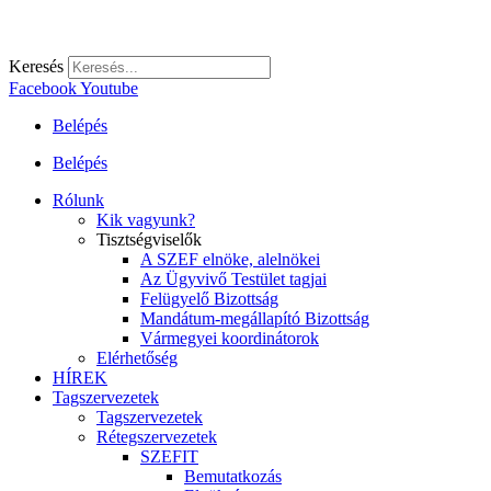
Keresés
Facebook
Youtube
Belépés
Belépés
Rólunk
Kik vagyunk?
Tisztségviselők
A SZEF elnöke, alelnökei
Az Ügyvivő Testület tagjai
Felügyelő Bizottság
Mandátum-megállapító Bizottság
Vármegyei koordinátorok
Elérhetőség
HÍREK
Tagszervezetek
Tagszervezetek
Rétegszervezetek
SZEFIT
Bemutatkozás