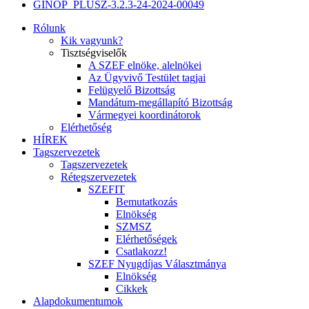
GINOP_PLUSZ-3.2.3-24-2024-00049
Rólunk
Kik vagyunk?
Tisztségviselők
A SZEF elnöke, alelnökei
Az Ügyvivő Testület tagjai
Felügyelő Bizottság
Mandátum-megállapító Bizottság
Vármegyei koordinátorok
Elérhetőség
HÍREK
Tagszervezetek
Tagszervezetek
Rétegszervezetek
SZEFIT
Bemutatkozás
Elnökség
SZMSZ
Elérhetőségek
Csatlakozz!
SZEF Nyugdíjas Választmánya
Elnökség
Cikkek
Alapdokumentumok