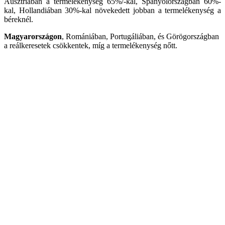
Ausztriában a termelékenység 65%/-kal, Spanyolországban 60%-
kal, Hollandiában 30%-kal növekedett jobban a termelékenység a
béreknél.
Magyarországon
, Romániában, Portugáliában, és Görögországban
a reálkeresetek csökkentek, míg a termelékenység nőtt.