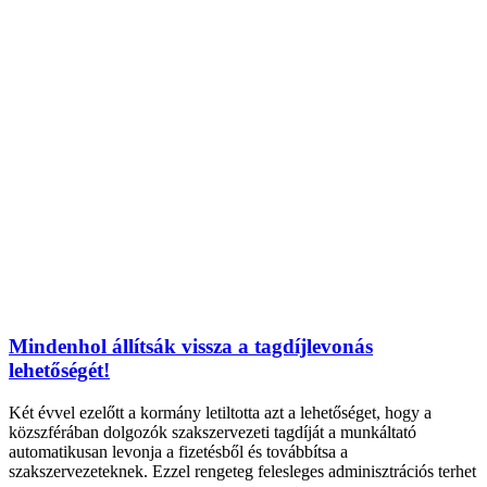
Mindenhol állítsák vissza a tagdíjlevonás
lehetőségét!
Két évvel ezelőtt a kormány letiltotta azt a lehetőséget, hogy a
közszférában dolgozók szakszervezeti tagdíját a munkáltató
automatikusan levonja a fizetésből és továbbítsa a
szakszervezeteknek. Ezzel rengeteg felesleges adminisztrációs terhet