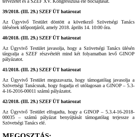
tervezetét és a SZEF XV. Kongresszusa elé bocsájtását.
39/2018. (III. 29.) SZEF ÜT határozat
Az Ügyvivő Testület döntött a következő Szövetségi Tanács
ülésének időpontjáról, amely 2018. április 14. 10:00 óra.
40/2018. (III. 29.) SZEF ÜT határozat
Az Ügyvivő Testület javasolja, hogy a Szövetségi Tanács ülésén
tárgyalja a SZEF részvételét mind két folyamatban levő GINOP
pályázatot.
41/2018. (III. 29.) SZEF ÜT határozat
Az Ügyvivő Testület megszavazta, hogy támogatólag javasolja a
Szövetségi Tanácsnak, hogy fogadja el utólagosan a GINOP – 5.3-
4-16-2016-00011 számú pályázatot.
42/2018. (III. 29.) SZEF ÜT határozat
Az Ügyvivő Testület elfogadta, hogy a GINOP – 5.3.4-16-2018-
00035 – számú pályázat benyújtását támogatólag terjessze a
Szövetségi Tanács elé.
MEGOSZTÁS: