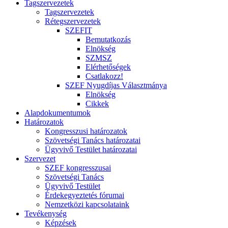
Tagszervezetek
Tagszervezetek
Rétegszervezetek
SZEFIT
Bemutatkozás
Elnökség
SZMSZ
Elérhetőségek
Csatlakozz!
SZEF Nyugdíjas Választmánya
Elnökség
Cikkek
Alapdokumentumok
Határozatok
Kongresszusi határozatok
Szövetségi Tanács határozatai
Ügyvivő Testület határozatai
Szervezet
SZEF kongresszusai
Szövetségi Tanács
Ügyvivő Testület
Érdekegyeztetés fórumai
Nemzetközi kapcsolataink
Tevékenység
Képzések