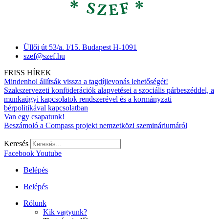
Üllői út 53/a. I/15. Budapest H-1091
szef@szef.hu
FRISS HÍREK
Mindenhol állítsák vissza a tagdíjlevonás lehetőségét!
Szakszervezeti konföderációk alapvetései a szociális párbeszéddel, a
munkaügyi kapcsolatok rendszerével és a kormányzati
bérpolitikával kapcsolatban
Van egy csapatunk!
Beszámoló a Compass projekt nemzetközi szemináriumáról
Keresés
Facebook
Youtube
Belépés
Belépés
Rólunk
Kik vagyunk?