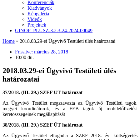
Konferenciák
Kiadványok
Képgaléria
Videók
Projektek
GINOP_PLUSZ-3.2.3-24-2024-00049
Home
»
2018.03.29-ei Ügyvivő Testületi ülés határozatai
Frissítve:
március 28, 2018
10:00 du.
2018.03.29-ei Ügyvivő Testületi ülés
határozatai
37/2018. (III. 29.) SZEF ÜT határozat
Az Ügyvivő Testület megszavazta az Ügyvivő Testületi tagok,
megyei koordinátorok, és a FEB tagok új mobilelőfizetési
keretösszegeinek megállapítását
38/2018. (III. 29.) SZEF ÜT határozat
Az Ügyvivő Testület elfogadta a SZEF 2018. évi költségvetés