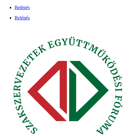
Ugrás
Belépés
a
Belépés
tartalomhoz