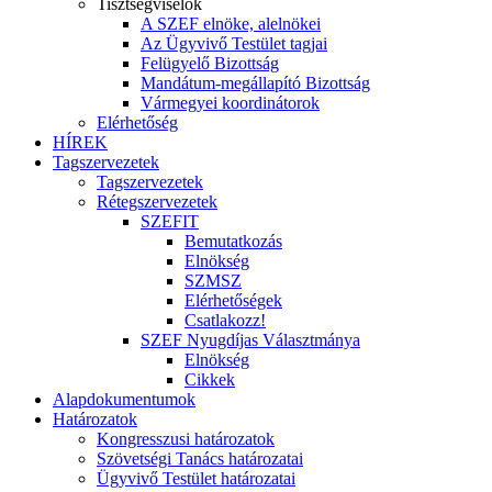
Tisztségviselők
A SZEF elnöke, alelnökei
Az Ügyvivő Testület tagjai
Felügyelő Bizottság
Mandátum-megállapító Bizottság
Vármegyei koordinátorok
Elérhetőség
HÍREK
Tagszervezetek
Tagszervezetek
Rétegszervezetek
SZEFIT
Bemutatkozás
Elnökség
SZMSZ
Elérhetőségek
Csatlakozz!
SZEF Nyugdíjas Választmánya
Elnökség
Cikkek
Alapdokumentumok
Határozatok
Kongresszusi határozatok
Szövetségi Tanács határozatai
Ügyvivő Testület határozatai