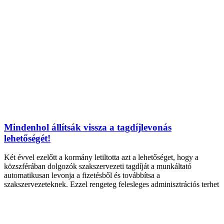
Mindenhol állítsák vissza a tagdíjlevonás
lehetőségét!
Két évvel ezelőtt a kormány letiltotta azt a lehetőséget, hogy a
közszférában dolgozók szakszervezeti tagdíját a munkáltató
automatikusan levonja a fizetésből és továbbítsa a
szakszervezeteknek. Ezzel rengeteg felesleges adminisztrációs terhet