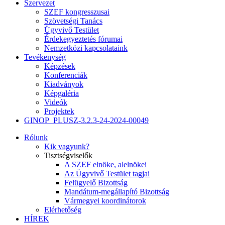
Szervezet
SZEF kongresszusai
Szövetségi Tanács
Ügyvivő Testület
Érdekegyeztetés fórumai
Nemzetközi kapcsolataink
Tevékenység
Képzések
Konferenciák
Kiadványok
Képgaléria
Videók
Projektek
GINOP_PLUSZ-3.2.3-24-2024-00049
Rólunk
Kik vagyunk?
Tisztségviselők
A SZEF elnöke, alelnökei
Az Ügyvivő Testület tagjai
Felügyelő Bizottság
Mandátum-megállapító Bizottság
Vármegyei koordinátorok
Elérhetőség
HÍREK