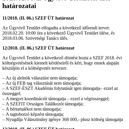
határozatai
11/2018. (II. 06.) SZEF ÜT határozat
Az Ügyvivő Testület elfogadta a következő időrendi tervet:
2018.02.20. 10:00 óra a következő Ügyvivő Testület ülése, és
2018.03.06. Szövetségi Tanács ülés.
12/2018. (II. 06.) SZEF ÜT határozat
Az Ügyvivő Testület a következő döntést hozta a SZEF 2018. évi
költségvetésének kiemelt kérdéseiről és kéri, hogy ennek alapján
készüljön el a költségvetés tervezet:
– Az új alelnök választást nem támogatja;
– Az új FEB tag választását nem támogatja;
– A SZEF-ÉSZT Akadémia folytatását igen támogatja– ezzel az
összeggel;
– A megyei koordinációt támogatja – ezzel a végösszeggel;
– A SZEFIT Országos Találkozót támogatja;
– A bértartalékot nem támogatja;
– A tagtoborzó képzést támogatja;
– Nyugdíja Választmány igénye 368 000,- plusz költség támogatja