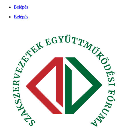
Ugrás
Belépés
a
Belépés
tartalomhoz