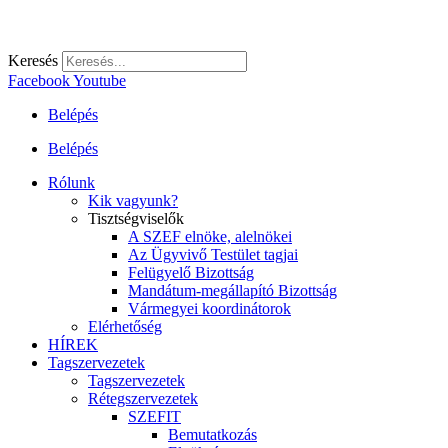
Keresés
Facebook
Youtube
Belépés
Belépés
Rólunk
Kik vagyunk?
Tisztségviselők
A SZEF elnöke, alelnökei
Az Ügyvivő Testület tagjai
Felügyelő Bizottság
Mandátum-megállapító Bizottság
Vármegyei koordinátorok
Elérhetőség
HÍREK
Tagszervezetek
Tagszervezetek
Rétegszervezetek
SZEFIT
Bemutatkozás