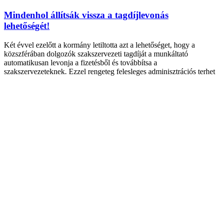
Mindenhol állítsák vissza a tagdíjlevonás
lehetőségét!
Két évvel ezelőtt a kormány letiltotta azt a lehetőséget, hogy a
közszférában dolgozók szakszervezeti tagdíját a munkáltató
automatikusan levonja a fizetésből és továbbítsa a
szakszervezeteknek. Ezzel rengeteg felesleges adminisztrációs terhet