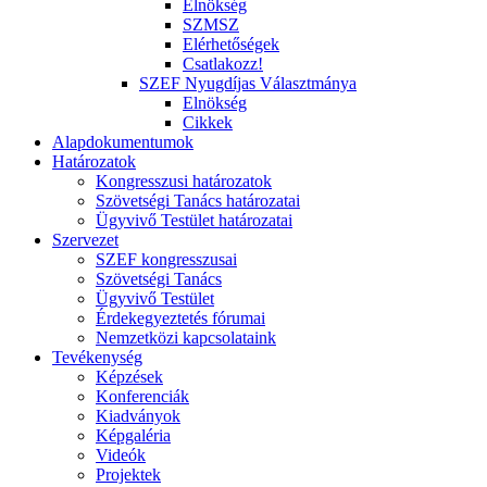
Elnökség
SZMSZ
Elérhetőségek
Csatlakozz!
SZEF Nyugdíjas Választmánya
Elnökség
Cikkek
Alapdokumentumok
Határozatok
Kongresszusi határozatok
Szövetségi Tanács határozatai
Ügyvivő Testület határozatai
Szervezet
SZEF kongresszusai
Szövetségi Tanács
Ügyvivő Testület
Érdekegyeztetés fórumai
Nemzetközi kapcsolataink
Tevékenység
Képzések
Konferenciák
Kiadványok
Képgaléria
Videók
Projektek