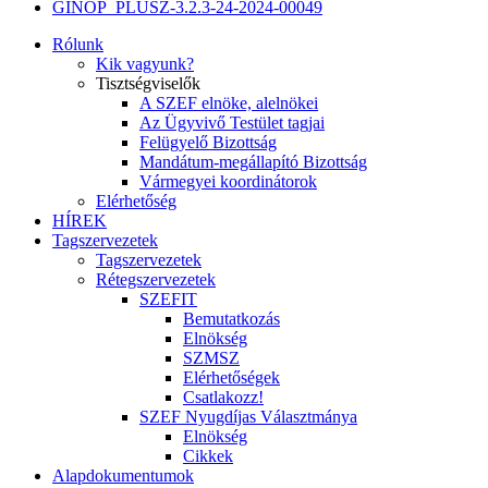
GINOP_PLUSZ-3.2.3-24-2024-00049
Rólunk
Kik vagyunk?
Tisztségviselők
A SZEF elnöke, alelnökei
Az Ügyvivő Testület tagjai
Felügyelő Bizottság
Mandátum-megállapító Bizottság
Vármegyei koordinátorok
Elérhetőség
HÍREK
Tagszervezetek
Tagszervezetek
Rétegszervezetek
SZEFIT
Bemutatkozás
Elnökség
SZMSZ
Elérhetőségek
Csatlakozz!
SZEF Nyugdíjas Választmánya
Elnökség
Cikkek
Alapdokumentumok