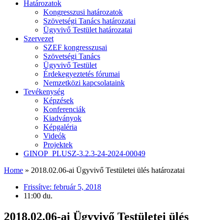
Határozatok
Kongresszusi határozatok
Szövetségi Tanács határozatai
Ügyvivő Testület határozatai
Szervezet
SZEF kongresszusai
Szövetségi Tanács
Ügyvivő Testület
Érdekegyeztetés fórumai
Nemzetközi kapcsolataink
Tevékenység
Képzések
Konferenciák
Kiadványok
Képgaléria
Videók
Projektek
GINOP_PLUSZ-3.2.3-24-2024-00049
Home
»
2018.02.06-ai Ügyvivő Testületei ülés határozatai
Frissítve:
február 5, 2018
11:00 du.
2018.02.06-ai Ügyvivő Testületei ülés