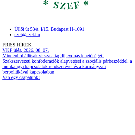
Üllői út 53/a. I/15. Budapest H-1091
szef@szef.hu
FRISS HÍREK
VKF ülés, 2026. 08. 07.
Mindenhol állítsák vissza a tagdíjlevonás lehetőségét!
Szakszervezeti konföderációk alapvetései a szociális párbeszéddel, a
munkaügyi kapcsolatok rendszerével és a kormányzati
bérpolitikával kapcsolatban
Van egy csapatunk!