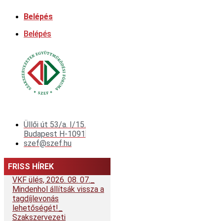
Ugrás
Belépés
a
tartalomhoz
Belépés
Üllői út 53/a. I/15.
Budapest H-1091
szef@szef.hu
FRISS HÍREK
VKF ülés, 2026. 08. 07.
Mindenhol állítsák vissza a
tagdíjlevonás
lehetőségét!
Szakszervezeti