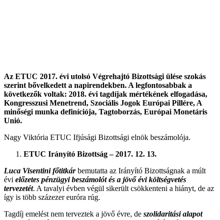
Az ETUC 2017. évi utolsó Végrehajtó Bizottsági ülése szokás
szerint bővelkedett a napirendekben. A legfontosabbak a
következők voltak: 2018. évi tagdíjak mértékének elfogadása,
Kongresszusi Menetrend, Szociális Jogok Európai Pillére, A
minőségi munka definíciója, Tagtoborzás, Európai Monetáris
Unió.
Nagy Viktória ETUC Ifjúsági Bizottsági elnök beszámolója.
ETUC Irányító Bizottság – 2017. 12. 13.
Luca Visentini főtitkár
bemutatta az Irányító Bizottságnak a múlt
évi
előzetes pénzügyi beszámolót és a jövő évi költségvetés
tervezetét
. A tavalyi évben végül sikerült csökkenteni a hiányt, de az
így is több százezer euróra rúg.
Tagdíj emelést nem terveztek a jövő évre, de
szolidaritási alapot