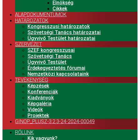
Elnökség
Cikkek
ALAPDOKUMENTUMOK
HATÁROZATOK
Kongresszusi határozatok
Szövetségi Tanács határozatai
Ügyvivő Testület határozatai
SZERVEZET
SZEF kongresszusai
Szövetségi Tanács
Ügyvivő Testület
Érdekegyeztetés fórumai
Nemzetközi kapcsolataink
TEVÉKENYSÉG
Képzések
Konferenciák
Kiadványok
Képgaléria
Videók
Projektek
GINOP_PLUSZ-3.2.3-24-2024-00049
RÓLUNK
Kik vagyunk?