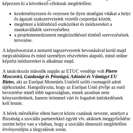
képezzen ki a következő céloknak megfelelően:
kezdeményezzen és vezessen be ilyen stratégiai vitákat a helyi
és ágazati szakszervezetek vezetői csoportjai között,
megérteni a különböző eszközöket és módszereket a
munkavállalók szervezéséhez
a projektmenedzsment megközelítéssel történő szervezésének
tervezése.
A képzéssorozat a nemzeti tagszervezetek bevonásával kerül majd
megvalósításra és mind személyes részvételen alapuló, mind online
képzési módszereket is alkalmaz majd.
A tanácskozás második napján az ETUC vendége volt
Pierre
Moscovici, Gazdasági és Pénzügyi, Adózási és Vámügyi EU
Biztos
, aki az Európai Monetáris Unióról szóló csomagról adott
tájékoztatást. Hangsúlyozta, hogy az Európai Unió jövője az euró
bevezetése minél több tagországban, ennek azonban nem
kényszerítettnek, hanem örömmel várt és fogadott intézkedésnek
kell lennie.
A bérek mérséklése elleni harcot közös csatának nevezte, amelyet a
Bizottság a szociális partnerekkel együtt vív, akiknek meggyőződése
szerint helye van a vitában, hogy a szociális dimenzió megfelelően
érvényesüljön a tárgyalások során.