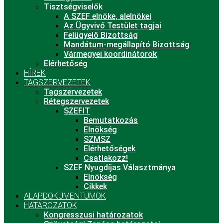
Tisztségviselők
A SZEF elnöke, alelnökei
Az Ügyvivő Testület tagjai
Felügyelő Bizottság
Mandátum-megállapító Bizottság
Vármegyei koordinátorok
Elérhetőség
HÍREK
TAGSZERVEZETEK
Tagszervezetek
Rétegszervezetek
SZEFIT
Bemutatkozás
Elnökség
SZMSZ
Elérhetőségek
Csatlakozz!
SZEF Nyugdíjas Választmánya
Elnökség
Cikkek
ALAPDOKUMENTUMOK
HATÁROZATOK
Kongresszusi határozatok