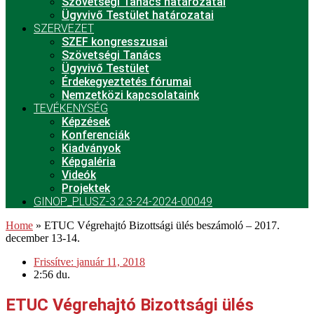
Szövetségi Tanács határozatai
Ügyvivő Testület határozatai
SZERVEZET
SZEF kongresszusai
Szövetségi Tanács
Ügyvivő Testület
Érdekegyeztetés fórumai
Nemzetközi kapcsolataink
TEVÉKENYSÉG
Képzések
Konferenciák
Kiadványok
Képgaléria
Videók
Projektek
GINOP_PLUSZ-3.2.3-24-2024-00049
Home
»
ETUC Végrehajtó Bizottsági ülés beszámoló – 2017.
december 13-14.
Frissítve:
január 11, 2018
2:56 du.
ETUC Végrehajtó Bizottsági ülés