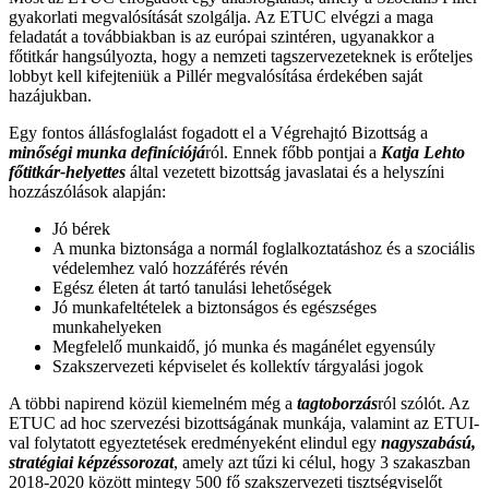
gyakorlati megvalósítását szolgálja. Az ETUC elvégzi a maga
feladatát a továbbiakban is az európai szintéren, ugyanakkor a
főtitkár hangsúlyozta, hogy a nemzeti tagszervezeteknek is erőteljes
lobbyt kell kifejteniük a Pillér megvalósítása érdekében saját
hazájukban.
Egy fontos állásfoglalást fogadott el a Végrehajtó Bizottság a
minőségi munka definíciójá
ról. Ennek főbb pontjai a
Katja Lehto
főtitkár-helyettes
által vezetett bizottság javaslatai és a helyszíni
hozzászólások alapján:
Jó bérek
A munka biztonsága a normál foglalkoztatáshoz és a szociális
védelemhez való hozzáférés révén
Egész életen át tartó tanulási lehetőségek
Jó munkafeltételek a biztonságos és egészséges
munkahelyeken
Megfelelő munkaidő, jó munka és magánélet egyensúly
Szakszervezeti képviselet és kollektív tárgyalási jogok
A többi napirend közül kiemelném még a
tagtoborzás
ról szólót. Az
ETUC ad hoc szervezési bizottságának munkája, valamint az ETUI-
val folytatott egyeztetések eredményeként elindul egy
nagyszabású,
stratégiai képzéssorozat
, amely azt tűzi ki célul, hogy 3 szakaszban
2018-2020 között mintegy 500 fő szakszervezeti tisztségviselőt