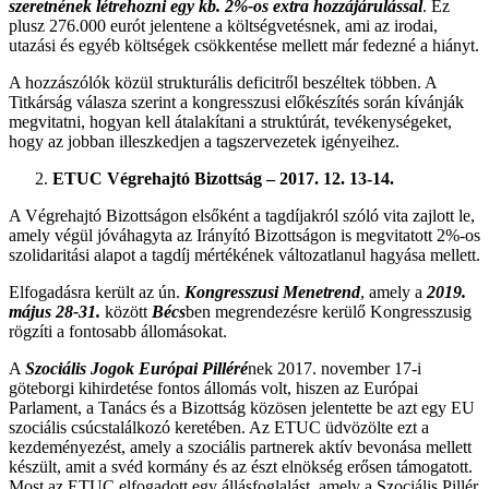
szeretnének létrehozni egy kb. 2%-os extra hozzájárulással
. Ez
plusz 276.000 eurót jelentene a költségvetésnek, ami az irodai,
utazási és egyéb költségek csökkentése mellett már fedezné a hiányt.
A hozzászólók közül strukturális deficitről beszéltek többen. A
Titkárság válasza szerint a kongresszusi előkészítés során kívánják
megvitatni, hogyan kell átalakítani a struktúrát, tevékenységeket,
hogy az jobban illeszkedjen a tagszervezetek igényeihez.
ETUC Végrehajtó Bizottság – 2017. 12. 13-14.
A Végrehajtó Bizottságon elsőként a tagdíjakról szóló vita zajlott le,
amely végül jóváhagyta az Irányító Bizottságon is megvitatott 2%-os
szolidaritási alapot a tagdíj mértékének változatlanul hagyása mellett.
Elfogadásra került az ún.
Kongresszusi Menetrend
, amely a
2019.
május 28-31.
között
Bécs
ben megrendezésre kerülő Kongresszusig
rögzíti a fontosabb állomásokat.
A
Szociális Jogok Európai Pilléré
nek 2017. november 17-i
göteborgi kihirdetése fontos állomás volt, hiszen az Európai
Parlament, a Tanács és a Bizottság közösen jelentette be azt egy EU
szociális csúcstalálkozó keretében. Az ETUC üdvözölte ezt a
kezdeményezést, amely a szociális partnerek aktív bevonása mellett
készült, amit a svéd kormány és az észt elnökség erősen támogatott.
Most az ETUC elfogadott egy állásfoglalást, amely a Szociális Pillér