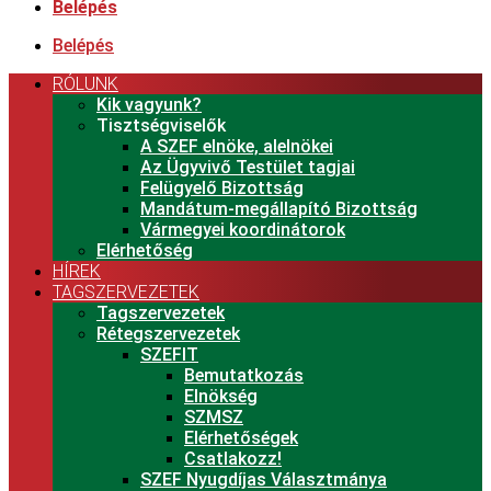
Belépés
Belépés
RÓLUNK
Kik vagyunk?
Tisztségviselők
A SZEF elnöke, alelnökei
Az Ügyvivő Testület tagjai
Felügyelő Bizottság
Mandátum-megállapító Bizottság
Vármegyei koordinátorok
Elérhetőség
HÍREK
TAGSZERVEZETEK
Tagszervezetek
Rétegszervezetek
SZEFIT
Bemutatkozás
Elnökség
SZMSZ
Elérhetőségek
Csatlakozz!
SZEF Nyugdíjas Választmánya