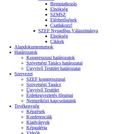
Bemutatkozás
Elnökség
SZMSZ
Elérhetőségek
Csatlakozz!
SZEF Nyugdíjas Választmánya
Elnökség
Cikkek
Alapdokumentumok
Határozatok
Kongresszusi határozatok
Szövetségi Tanács határozatai
Ügyvivő Testület határozatai
Szervezet
SZEF kongresszusai
Szövetségi Tanács
Ügyvivő Testület
Érdekegyeztetés fórumai
Nemzetközi kapcsolataink
Tevékenység
Képzések
Konferenciák
Kiadványok
Képgaléria
Videók