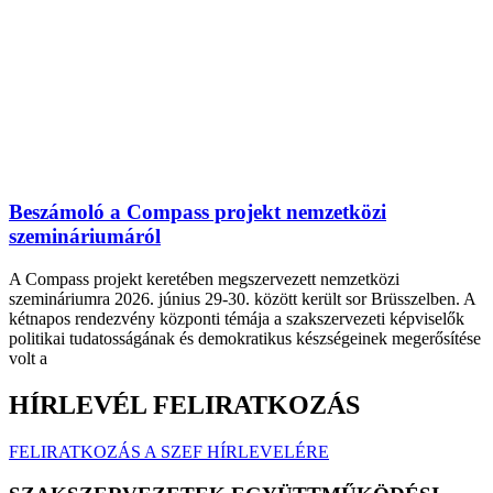
Beszámoló a Compass projekt nemzetközi
szemináriumáról
A Compass projekt keretében megszervezett nemzetközi
szemináriumra 2026. június 29-30. között került sor Brüsszelben. A
kétnapos rendezvény központi témája a szakszervezeti képviselők
politikai tudatosságának és demokratikus készségeinek megerősítése
volt a
HÍRLEVÉL FELIRATKOZÁS
FELIRATKOZÁS A SZEF HÍRLEVELÉRE