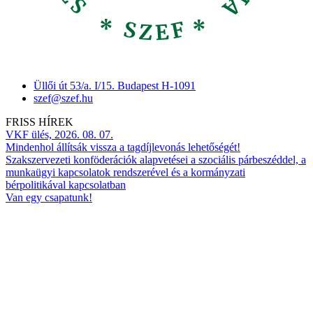
Üllői út 53/a. I/15. Budapest H-1091
szef@szef.hu
FRISS HÍREK
VKF ülés, 2026. 08. 07.
Mindenhol állítsák vissza a tagdíjlevonás lehetőségét!
Szakszervezeti konföderációk alapvetései a szociális párbeszéddel, a
munkaügyi kapcsolatok rendszerével és a kormányzati
bérpolitikával kapcsolatban
Van egy csapatunk!