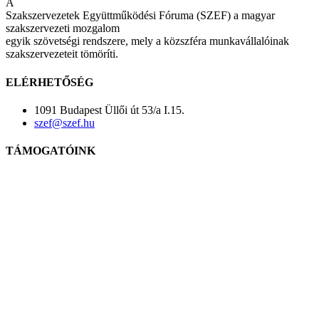
A
Szakszervezetek Együttműködési Fóruma (SZEF) a magyar
szakszervezeti mozgalom
egyik szövetségi rendszere, mely a közszféra munkavállalóinak
szakszervezeteit tömöríti.
ELÉRHETŐSÉG
1091 Budapest Üllői út 53/a I.15.
szef@szef.hu
TÁMOGATÓINK