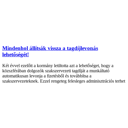
Mindenhol állítsák vissza a tagdíjlevonás
lehetőségét!
Két évvel ezelőtt a kormány letiltotta azt a lehetőséget, hogy a
közszférában dolgozók szakszervezeti tagdíját a munkáltató
automatikusan levonja a fizetésből és továbbítsa a
szakszervezeteknek. Ezzel rengeteg felesleges adminisztrációs terhet