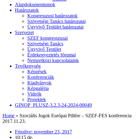
Alapdokumentumok
Határozatok
Kongresszusi határozatok
Szövetségi Tanács határozatai
Ügyvivő Testület határozatai
Szervezet
SZEF kongresszusai
Szövetségi Tanács
Ügyvivő Testület
Érdekegyeztetés fórumai
Nemzetközi kapcsolataink
Tevékenység
Képzések
Konferenciák
Kiadványok
Képgaléria
Videók
Projektek
GINOP_PLUSZ-3.2.3-24-2024-00049
Home
»
Szociális Jogok Európai Pillére – SZEF-FES konferencia
2017.11.23.
Frissítve:
november 23, 2017
10:15 de.