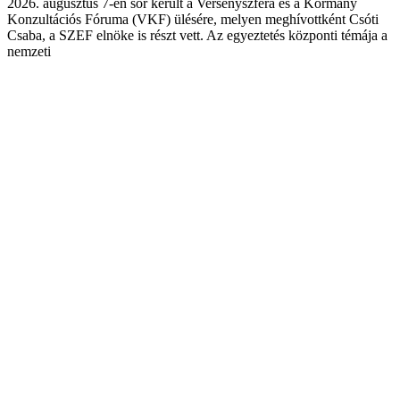
2026. augusztus 7-én sor került a Versenyszféra és a Kormány
Konzultációs Fóruma (VKF) ülésére, melyen meghívottként Csóti
Csaba, a SZEF elnöke is részt vett. Az egyeztetés központi témája a
nemzeti