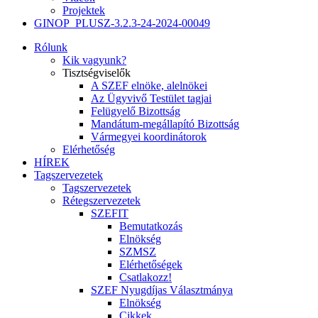
Projektek
GINOP_PLUSZ-3.2.3-24-2024-00049
Rólunk
Kik vagyunk?
Tisztségviselők
A SZEF elnöke, alelnökei
Az Ügyvivő Testület tagjai
Felügyelő Bizottság
Mandátum-megállapító Bizottság
Vármegyei koordinátorok
Elérhetőség
HÍREK
Tagszervezetek
Tagszervezetek
Rétegszervezetek
SZEFIT
Bemutatkozás
Elnökség
SZMSZ
Elérhetőségek
Csatlakozz!
SZEF Nyugdíjas Választmánya
Elnökség
Cikkek