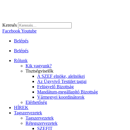
Keresés
Facebook
Youtube
Belépés
Belépés
Rólunk
Kik vagyunk?
Tisztségviselők
A SZEF elnöke, alelnökei
Az Ügyvivő Testület tagjai
Felügyelő Bizottság
Mandátum-megállapító Bizottság
Vármegyei koordinátorok
Elérhetőség
HÍREK
Tagszervezetek
Tagszervezetek
Rétegszervezetek
SZEFIT