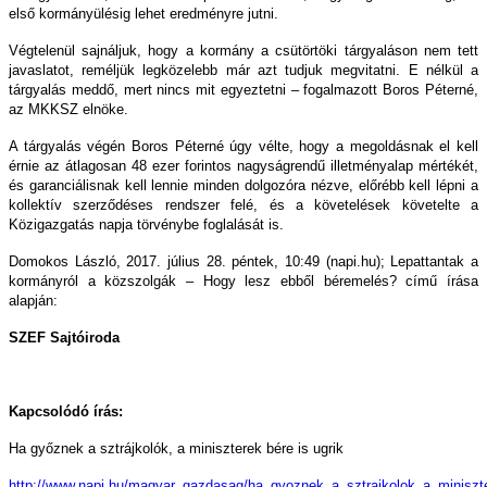
első kormányülésig lehet eredményre jutni.
Végtelenül sajnáljuk, hogy a kormány a csütörtöki tárgyaláson nem tett
javaslatot, reméljük legközelebb már azt tudjuk megvitatni. E nélkül a
tárgyalás meddő, mert nincs mit egyeztetni – fogalmazott Boros Péterné,
az MKKSZ elnöke.
A tárgyalás végén Boros Péterné úgy vélte, hogy a megoldásnak el kell
érnie az átlagosan 48 ezer forintos nagyságrendű illetményalap mértékét,
és garanciálisnak kell lennie minden dolgozóra nézve, előrébb kell lépni a
kollektív szerződéses rendszer felé, és a követelések követelte a
Közigazgatás napja törvénybe foglalását is.
Domokos László, 2017. július 28. péntek, 10:49 (napi.hu); Lepattantak a
kormányról a közszolgák – Hogy lesz ebből béremelés? című írása
alapján:
SZEF Sajtóiroda
Kapcsolódó írás:
Ha győznek a sztrájkolók, a miniszterek bére is ugrik
http://www.napi.hu/magyar_gazdasag/ha_gyoznek_a_sztrajkolok_a_miniszte