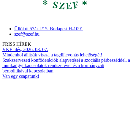
Üllői út 53/a. I/15. Budapest H-1091
szef@szef.hu
FRISS HÍREK
VKF ülés, 2026. 08. 07.
Mindenhol állítsák vissza a tagdíjlevonás lehetőségét!
Szakszervezeti konföderációk alapvetései a szociális párbeszéddel, a
munkaügyi kapcsolatok rendszerével és a kormányzati
bérpolitikával kapcsolatban
Van egy csapatunk!