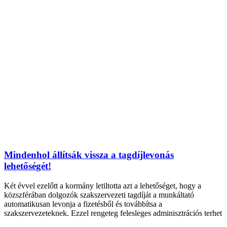
Mindenhol állítsák vissza a tagdíjlevonás
lehetőségét!
Két évvel ezelőtt a kormány letiltotta azt a lehetőséget, hogy a
közszférában dolgozók szakszervezeti tagdíját a munkáltató
automatikusan levonja a fizetésből és továbbítsa a
szakszervezeteknek. Ezzel rengeteg felesleges adminisztrációs terhet