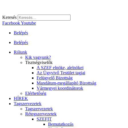
Keresés
Facebook
Youtube
Belépés
Belépés
Rólunk
Kik vagyunk?
Tisztségviselők
A SZEF elnöke, alelnökei
Az Ügyvivő Testület tagjai
Felügyelő Bizottság
Mandátum-megállapító Bizottság
Vármegyei koordinátorok
Elérhetőség
HÍREK
Tagszervezetek
Tagszervezetek
Rétegszervezetek
SZEFIT
Bemutatkozás