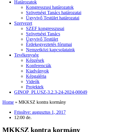
Határozatok
Kongresszusi határozatok
Szövetségi Tanács határozatai
Ügyvivő Testület határozatai
Szervezet
SZEF kongresszusai
Szövetségi Tanács
Ügyvivő Testület
Érdekegyeztetés fórumai
Nemzetközi kapcsolataink
Tevékenység
Képzések
Konferenciák
Kiadványok
Képgaléria
Videók
Projektek
GINOP_PLUSZ-3.2.3-24-2024-00049
Home
»
MKKSZ kontra kormány
Frissítve:
augusztus 1, 2017
12:00 de.
MKKSZ kontra kormány