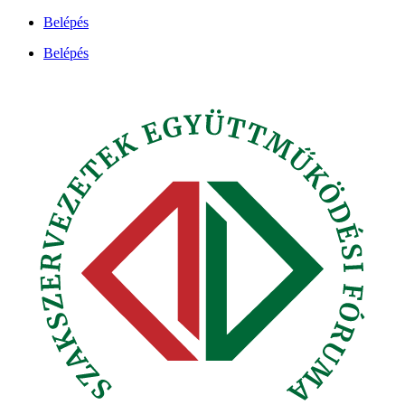
Ugrás
Belépés
a
Belépés
tartalomhoz