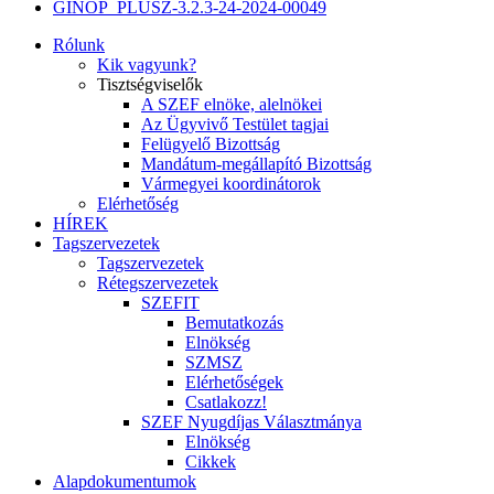
GINOP_PLUSZ-3.2.3-24-2024-00049
Rólunk
Kik vagyunk?
Tisztségviselők
A SZEF elnöke, alelnökei
Az Ügyvivő Testület tagjai
Felügyelő Bizottság
Mandátum-megállapító Bizottság
Vármegyei koordinátorok
Elérhetőség
HÍREK
Tagszervezetek
Tagszervezetek
Rétegszervezetek
SZEFIT
Bemutatkozás
Elnökség
SZMSZ
Elérhetőségek
Csatlakozz!
SZEF Nyugdíjas Választmánya
Elnökség
Cikkek
Alapdokumentumok