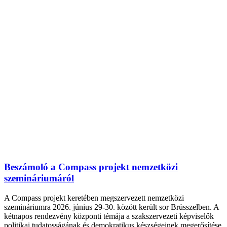
Beszámoló a Compass projekt nemzetközi
szemináriumáról
A Compass projekt keretében megszervezett nemzetközi
szemináriumra 2026. június 29-30. között került sor Brüsszelben. A
kétnapos rendezvény központi témája a szakszervezeti képviselők
politikai tudatosságának és demokratikus készségeinek megerősítése