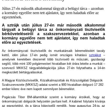
Július 27-én második alkalommal tárgyalt a belügyi tárca – azonban
a kormány egyelőre nem tett ajánlatot, így nem haladtak előre az
egyeztetések.
A sztrájk után július 27-én már második alkalommal
tárgyalt a belügyi tárca az önkormányzati tisztviselők
bérköveteléseiről a szakszervezetekkel, azonban a
kormány egyelőre nem tett ajánlatot, így nem haladtak
előre az egyeztetések.
Az önkormányzati tisztviselők és munkatársaik béremeléséért tavaly
kettő, idén július 17-én pedig ismét országos kihatású
sztrájkot
–
amelynek keretében ötezernél több tisztviselő és műszaki, gazdasági
segítő, több mint 100 polgármesteri hivatalban két órára letette a munkát –
szervező MKKSZ tárgyalódelegációja július 27-én folytathatta a 14-én
megkezdett bértárgyalásokat.
A Magyar Köztósztviselők, Közalkalmazottak és Közszolgálati Dolgozók
Szakszervezete (MKKSZ) adatai szerint a 900 hivatalban dolgozó 17 282
ember kilenc éve nem kapott semmilyen béremelést.
Pogácsás Tibor BM-államtitkár szerint a kormány érzékeli, hogy az
önkormányzati dolgozók helyzetén javítani kell. A kabinet folytatni kívánja
az egyeztetést, és a tárca képviselői remélik, hogy augusztus 24-ig, az