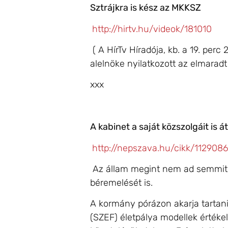
Sztrájkra is kész az MKKSZ
http://hirtv.hu/videok/181010
( A HírTv Híradója, kb. a 19. pe
alelnöke nyilatkozott az elmarad
xxx
A kabinet a saját közszolgáit is á
http://nepszava.hu/cikk/1129086
Az állam megint nem ad semmit a
béremelését is.
A kormány pórázon akarja tartani
(SZEF) életpálya modellek értéke