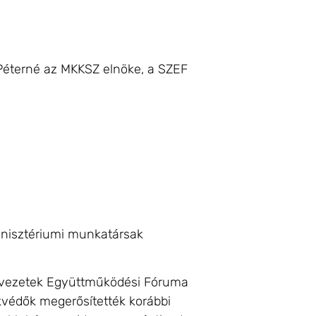
s Péterné az MKKSZ elnöke, a SZEF
inisztériumi munkatársak
zervezetek Együttműködési Fóruma
kvédők megerősítették korábbi