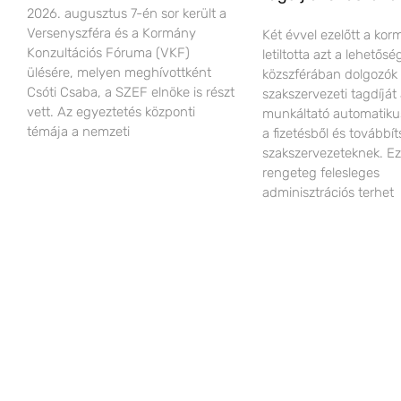
2026. augusztus 7-én sor került a
Versenyszféra és a Kormány
Két évvel ezelőtt a ko
Konzultációs Fóruma (VKF)
letiltotta azt a lehetős
ülésére, melyen meghívottként
közszférában dolgozók
Csóti Csaba, a SZEF elnöke is részt
szakszervezeti tagdíját
vett. Az egyeztetés központi
munkáltató automatiku
témája a nemzeti
a fizetésből és továbbít
szakszervezeteknek. Ez
rengeteg felesleges
adminisztrációs terhet