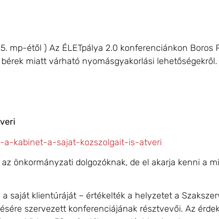
rc 25. mp-étől ) Az ÉLETpálya 2.0 konferenciánkon Boro
t bérek miatt várható nyomásgyakorlási lehetőségekről.
tveri
-a-kabinet-a-sajat-kozszolgait-is-atveri
z önkormányzati dolgozóknak, de el akarja kenni a m
 a saját klientúráját – értékelték a helyzetet a Szaks
lésére szervezett konferenciájának résztvevői. Az érde