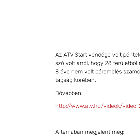
Az ATV Start vendége volt pénte
szó volt arról, hogy 28 területbő
8 éve nem volt béremelés számos 
tagság körében.
Bővebben:
http://www.atv.hu/videok/video-
A témában megjelent még: