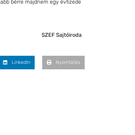
asabb bérre majdnem egy évtizede
SZEF Sajtóiroda
LinkedIn
Nyomtatás