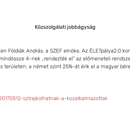
Közszolgálati jobbágyság
ken Földiák András, a SZEF elnöke. Az ÉLETpálya2.0 ko
l mindössze 4-nek „rendezték el” az előmeneteli rendsze
területen; a német szint 25%-át érik el a magyar bérek
20170512-sztrajkolhatnak-a-kozalkalmazottak