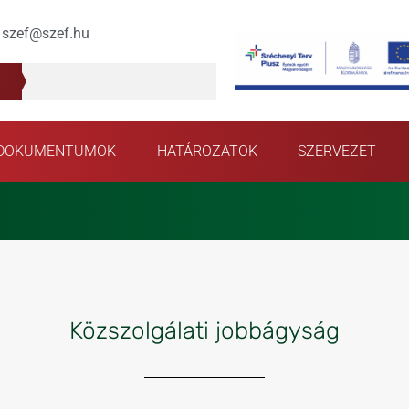
szef@szef.hu
DOKUMENTUMOK
HATÁROZATOK
SZERVEZET
Közszolgálati jobbágyság