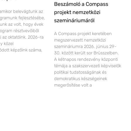
Beszámoló a Compass
amikor belevágtunk az
projekt nemzetközi
ogramunk fejlesztésébe,
szemináriumáról
lunk az volt, hogy évek
ogram résztvevőiből
A Compass projekt keretében
ki az oktatóink. 2026-ra
megszervezett nemzetközi
gy közel
szemináriumra 2026. június 29-
dott képzőink száma,
30. között került sor Brüsszelben.
A kétnapos rendezvény központi
témája a szakszervezeti képviselők
politikai tudatosságának és
demokratikus készségeinek
megerősítése volt a