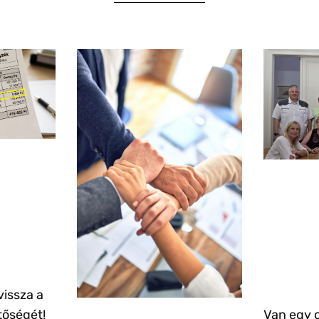
vissza a
tőségét!
Van egy 