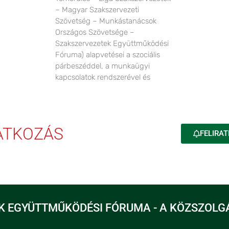
– Magyar Szakszervezeti
Szövetség – Munkástanácsok
Országos Szövetsége –
Szakszervezetek Együttműködési
Fóruma) alapvetései a szociális
párbeszéddel, a munkaügyi
kapcsolatok rendszerével és
RATKOZÁS
FELIRAT
K EGYÜTTMŰKÖDÉSI FÓRUMA - A KÖZSZOLG