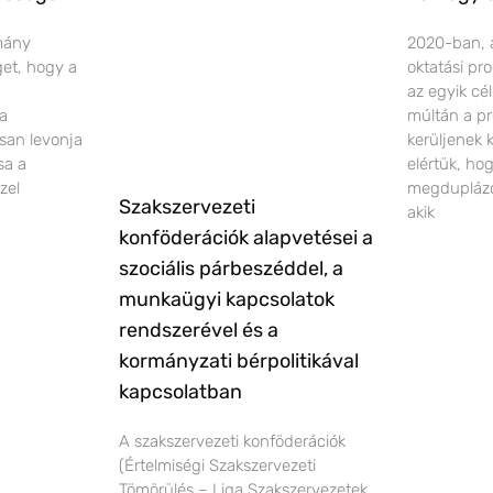
rmány
2020-ban, 
éget, hogy a
oktatási pr
az egyik cé
 a
múltán a pr
san levonja
kerüljenek 
sa a
elértük, ho
zel
megduplázó
Szakszervezeti
akik
konföderációk alapvetései a
szociális párbeszéddel, a
munkaügyi kapcsolatok
rendszerével és a
kormányzati bérpolitikával
kapcsolatban
A szakszervezeti konföderációk
(Értelmiségi Szakszervezeti
Tömörülés – Liga Szakszervezetek