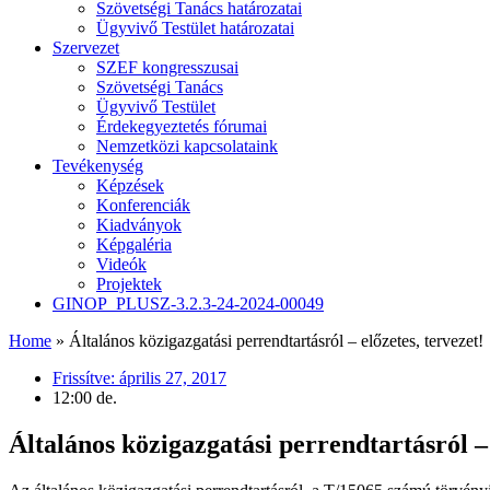
Szövetségi Tanács határozatai
Ügyvivő Testület határozatai
Szervezet
SZEF kongresszusai
Szövetségi Tanács
Ügyvivő Testület
Érdekegyeztetés fórumai
Nemzetközi kapcsolataink
Tevékenység
Képzések
Konferenciák
Kiadványok
Képgaléria
Videók
Projektek
GINOP_PLUSZ-3.2.3-24-2024-00049
Home
»
Általános közigazgatási perrendtartásról – előzetes, tervezet!
Frissítve:
április 27, 2017
12:00 de.
Általános közigazgatási perrendtartásról – 