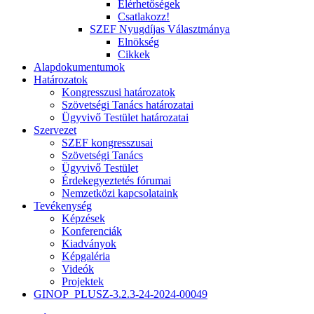
Elérhetőségek
Csatlakozz!
SZEF Nyugdíjas Választmánya
Elnökség
Cikkek
Alapdokumentumok
Határozatok
Kongresszusi határozatok
Szövetségi Tanács határozatai
Ügyvivő Testület határozatai
Szervezet
SZEF kongresszusai
Szövetségi Tanács
Ügyvivő Testület
Érdekegyeztetés fórumai
Nemzetközi kapcsolataink
Tevékenység
Képzések
Konferenciák
Kiadványok
Képgaléria
Videók
Projektek
GINOP_PLUSZ-3.2.3-24-2024-00049