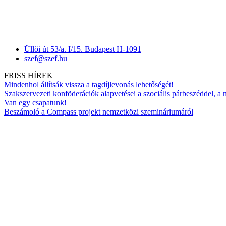
Üllői út 53/a. I/15. Budapest H-1091
szef@szef.hu
FRISS HÍREK
Mindenhol állítsák vissza a tagdíjlevonás lehetőségét!
Szakszervezeti konföderációk alapvetései a szociális párbeszéddel, a
Van egy csapatunk!
Beszámoló a Compass projekt nemzetközi szemináriumáról