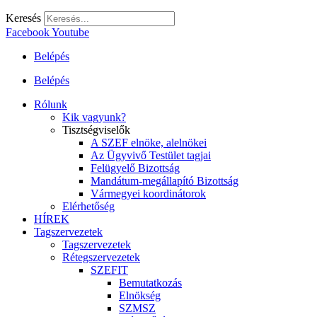
Keresés
Facebook
Youtube
Belépés
Belépés
Rólunk
Kik vagyunk?
Tisztségviselők
A SZEF elnöke, alelnökei
Az Ügyvivő Testület tagjai
Felügyelő Bizottság
Mandátum-megállapító Bizottság
Vármegyei koordinátorok
Elérhetőség
HÍREK
Tagszervezetek
Tagszervezetek
Rétegszervezetek
SZEFIT
Bemutatkozás
Elnökség
SZMSZ