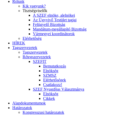
Rólunk
Kik vagyunk?
Tisztségviselők
A SZEF elnöke, alelnökei
Az Ügyvivő Testület tagjai
Felügyelő Bizottság
Mandátum-megállapító Bizottság
Vármegyei koordinátorok
Elérhetőség
HÍREK
Tagszervezetek
Tagszervezetek
Rétegszervezetek
SZEFIT
Bemutatkozás
Elnökség
SZMSZ
Elérhetőségek
Csatlakozz!
SZEF Nyugdíjas Választmánya
Elnökség
Cikkek
Alapdokumentumok
Határozatok
Kongresszusi határozatok