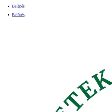
Ugrás
Belépés
a
Belépés
tartalomhoz