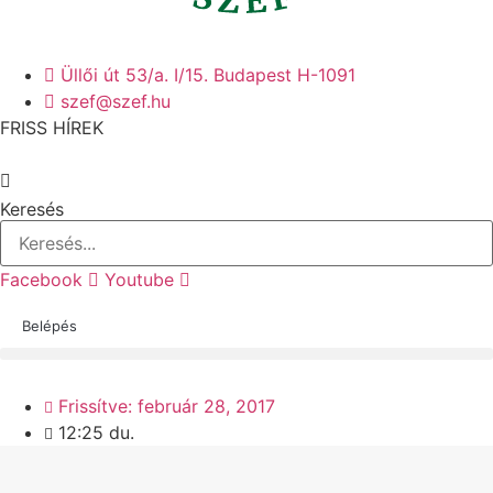
Üllői út 53/a. I/15. Budapest H-1091
szef@szef.hu
FRISS HÍREK
Keresés
Facebook
Youtube
Belépés
HOME
»
2017.02.28-AI ÜGYVIVŐ TESTÜLETI ÜLÉS HATÁROZATAI
Frissítve:
február 28, 2017
12:25 du.