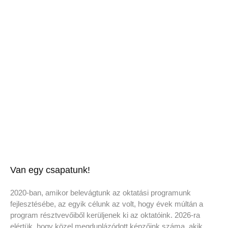
Van egy csapatunk!
2020-ban, amikor belevágtunk az oktatási programunk
fejlesztésébe, az egyik célunk az volt, hogy évek múltán a
program résztvevőiből kerüljenek ki az oktatóink. 2026-ra
elértük, hogy közel megduplázódott képzőink száma, akik