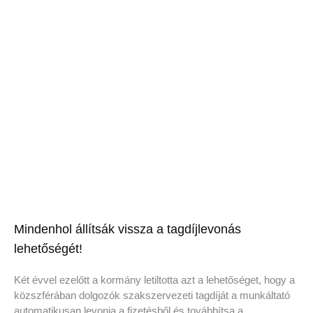
Mindenhol állítsák vissza a tagdíjlevonás
lehetőségét!
Két évvel ezelőtt a kormány letiltotta azt a lehetőséget, hogy a
közszférában dolgozók szakszervezeti tagdíját a munkáltató
automatikusan levonja a fizetésből és továbbítsa a