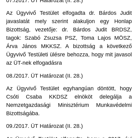
07./2017. ÜT Határozat (II. 28.)
Az Ügyvivő Testület elfogadta dr. Bárdos Judit
javaslatát mely szerint alakuljon egy Honlap
Bizottság, vezetője: dr. Bárdos Judit BRDSZ,
tagok: Szabó Zsuzsa PSZ, Toma Lajos MÖSZ,
Árva János MKKSZ. A bizottság a következő
Ügyvivő Testületi ülésre behozza, hogy mit javasol
az ÜT-nek elfogadásra
08./2017. ÜT Határozat (II. 28.)
Az Ügyvivő Testület egyhangúan döntött, hogy
Csóti Csaba KKDSZ elnököt delegálja a
Nemzetgazdasági Minisztérium Munkavédelmi
Bizottságába.
09./2017. ÜT Határozat (II. 28.)