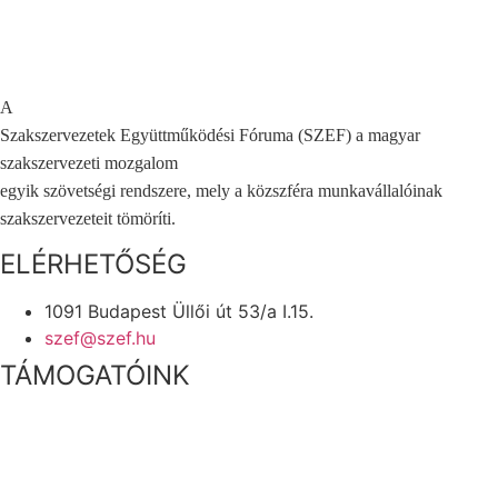
A
Szakszervezetek Együttműködési Fóruma (SZEF) a magyar
szakszervezeti mozgalom
egyik szövetségi rendszere, mely a közszféra munkavállalóinak
szakszervezeteit tömöríti.
ELÉRHETŐSÉG
1091 Budapest Üllői út 53/a I.15.
szef@szef.hu
TÁMOGATÓINK