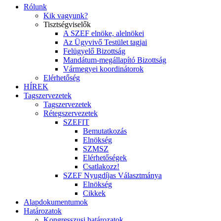
Rólunk
Kik vagyunk?
Tisztségviselők
A SZEF elnöke, alelnökei
Az Ügyvivő Testület tagjai
Felügyelő Bizottság
Mandátum-megállapító Bizottság
Vármegyei koordinátorok
Elérhetőség
HÍREK
Tagszervezetek
Tagszervezetek
Rétegszervezetek
SZEFIT
Bemutatkozás
Elnökség
SZMSZ
Elérhetőségek
Csatlakozz!
SZEF Nyugdíjas Választmánya
Elnökség
Cikkek
Alapdokumentumok
Határozatok
Kongresszusi határozatok