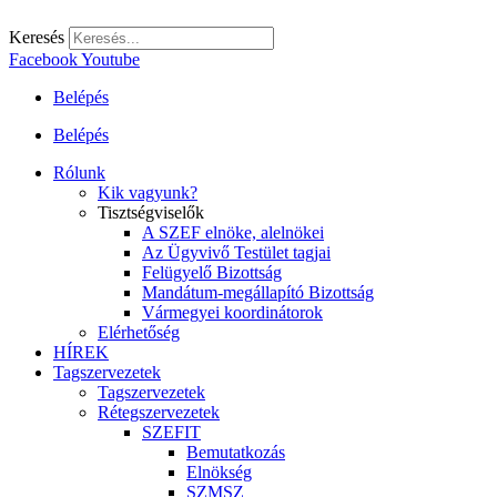
Keresés
Facebook
Youtube
Belépés
Belépés
Rólunk
Kik vagyunk?
Tisztségviselők
A SZEF elnöke, alelnökei
Az Ügyvivő Testület tagjai
Felügyelő Bizottság
Mandátum-megállapító Bizottság
Vármegyei koordinátorok
Elérhetőség
HÍREK
Tagszervezetek
Tagszervezetek
Rétegszervezetek
SZEFIT
Bemutatkozás
Elnökség
SZMSZ