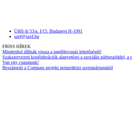
Üllői út 53/a. I/15. Budapest H-1091
szef@szef.hu
FRISS HÍREK
Mindenhol állítsák vissza a tagdíjlevonás lehetőségét!
Szakszervezeti konföderációk alapvetései a szociális párbeszéddel, a
Van egy csapatunk!
Beszámoló a Compass projekt nemzetközi szemináriumáról