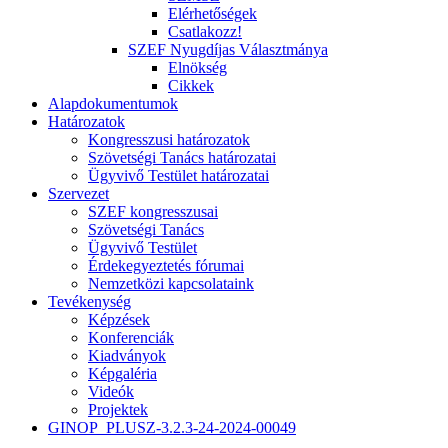
Elérhetőségek
Csatlakozz!
SZEF Nyugdíjas Választmánya
Elnökség
Cikkek
Alapdokumentumok
Határozatok
Kongresszusi határozatok
Szövetségi Tanács határozatai
Ügyvivő Testület határozatai
Szervezet
SZEF kongresszusai
Szövetségi Tanács
Ügyvivő Testület
Érdekegyeztetés fórumai
Nemzetközi kapcsolataink
Tevékenység
Képzések
Konferenciák
Kiadványok
Képgaléria
Videók
Projektek
GINOP_PLUSZ-3.2.3-24-2024-00049