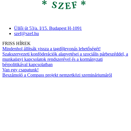
Üllői út 53/a. I/15. Budapest H-1091
szef@szef.hu
FRISS HÍREK
Mindenhol állítsák vissza a tagdíjlevonás lehetőségét!
Szakszervezeti konföderációk alapvetései a szociális párbeszéddel, a
munkaügyi kapcsolatok rendszerével és a kormányzati
bérpolitikával kapcsolatban
Van egy csapatunk!
Beszámoló a Compass projekt nemzetközi szemináriumáról