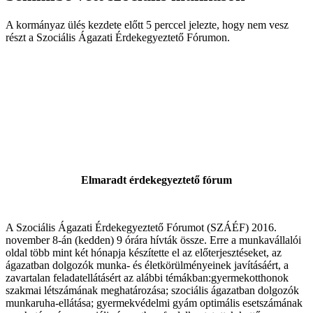
A kormányaz ülés kezdete előtt 5 perccel jelezte, hogy nem vesz
részt a Szociális Ágazati Érdekegyeztető Fórumon.
Elmaradt érdekegyeztető fórum
A Szociális Ágazati Érdekegyeztető Fórumot (SZÁÉF) 2016.
november 8-án (kedden) 9 órára hívták össze. Erre a munkavállalói
oldal több mint két hónapja készítette el az előterjesztéseket, az
ágazatban dolgozók munka- és életkörülményeinek javításáért, a
zavartalan feladatellátásért az alábbi témákban:gyermekotthonok
szakmai létszámának meghatározása; szociális ágazatban dolgozók
munkaruha-ellátása; gyermekvédelmi gyám optimális esetszámának