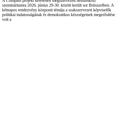
A Compass projekt keretében megszervezett nemzetközi
szemináriumra 2026. június 29-30. között került sor Brüsszelben. A
kétnapos rendezvény központi témája a szakszervezeti képviselők
politikai tudatosságának és demokratikus készségeinek megerősítése
volt a