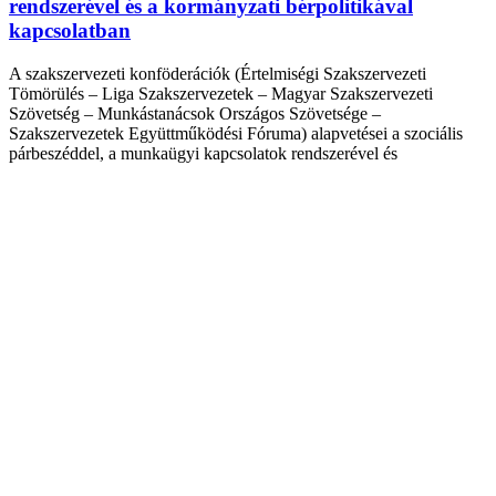
rendszerével és a kormányzati bérpolitikával
kapcsolatban
A szakszervezeti konföderációk (Értelmiségi Szakszervezeti
Tömörülés – Liga Szakszervezetek – Magyar Szakszervezeti
Szövetség – Munkástanácsok Országos Szövetsége –
Szakszervezetek Együttműködési Fóruma) alapvetései a szociális
párbeszéddel, a munkaügyi kapcsolatok rendszerével és