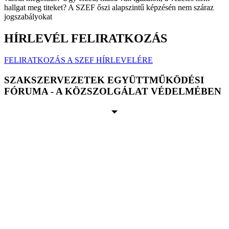
hallgat meg titeket? A SZEF őszi alapszintű képzésén nem száraz
jogszabályokat
HÍRLEVÉL FELIRATKOZÁS
FELIRATKOZÁS A SZEF HÍRLEVELÉRE
SZAKSZERVEZETEK EGYÜTTMŰKÖDÉSI
FÓRUMA - A KÖZSZOLGÁLAT VÉDELMÉBEN