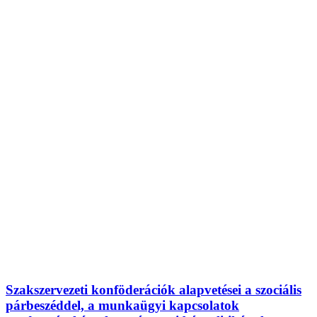
Szakszervezeti konföderációk alapvetései a szociális
párbeszéddel, a munkaügyi kapcsolatok