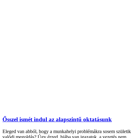
Ősszel ismét indul az alapszintű oktatásunk
Eleged van abból, hogy a munkahelyi problémákra sosem születik
valódi megoldás? Úgy érzed, hiába van igazatok, a vezetés nem