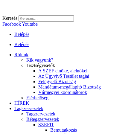
Keresés
Facebook
Youtube
Belépés
Belépés
Rólunk
Kik vagyunk?
Tisztségviselők
A SZEF elnöke, alelnökei
Az Ügyvivő Testület tagjai
Felügyelő Bizottság
Mandátum-megállapító Bizottság
Vármegyei koordinátorok
Elérhetőség
HÍREK
Tagszervezetek
Tagszervezetek
Rétegszervezetek
SZEFIT
Bemutatkozás