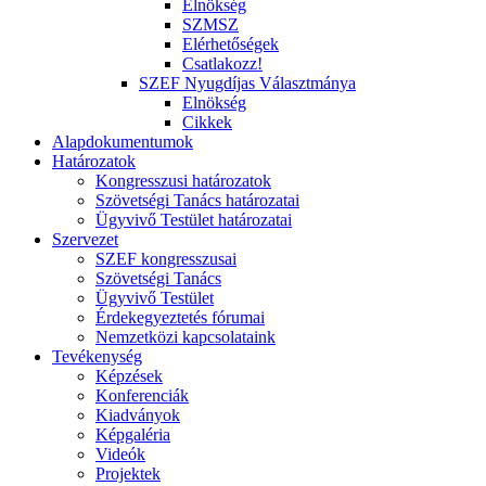
Elnökség
SZMSZ
Elérhetőségek
Csatlakozz!
SZEF Nyugdíjas Választmánya
Elnökség
Cikkek
Alapdokumentumok
Határozatok
Kongresszusi határozatok
Szövetségi Tanács határozatai
Ügyvivő Testület határozatai
Szervezet
SZEF kongresszusai
Szövetségi Tanács
Ügyvivő Testület
Érdekegyeztetés fórumai
Nemzetközi kapcsolataink
Tevékenység
Képzések
Konferenciák
Kiadványok
Képgaléria
Videók
Projektek