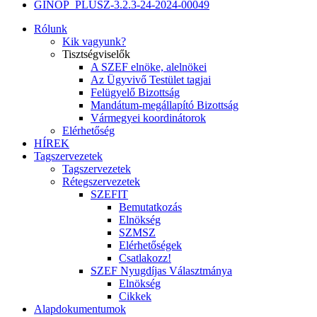
GINOP_PLUSZ-3.2.3-24-2024-00049
Rólunk
Kik vagyunk?
Tisztségviselők
A SZEF elnöke, alelnökei
Az Ügyvivő Testület tagjai
Felügyelő Bizottság
Mandátum-megállapító Bizottság
Vármegyei koordinátorok
Elérhetőség
HÍREK
Tagszervezetek
Tagszervezetek
Rétegszervezetek
SZEFIT
Bemutatkozás
Elnökség
SZMSZ
Elérhetőségek
Csatlakozz!
SZEF Nyugdíjas Választmánya
Elnökség
Cikkek
Alapdokumentumok