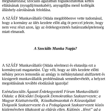
meghatározása; szociális ágazatban foglalkoztatottak kettős
ellátásának (nyugdíj/munkabér), anyugdíjba menő kollégák
álláshely-zárolásának feloldása.
A SZÁÉF Munkavállalói Oldala megdöbbenve vette tudomásul,
hogy a kormány az ülés kezdete előtt alig öt perccel jelezte, hogy
nem vesz részt azon, így az érdekegyeztetés határozatképtelenség
miatt elmaradt.
A Szociális Munka Napja?
A SZÁÉF Munkavállalói Oldala sérelmezi és elutasítja ezt a
kormányzati magatartást. Úgy véli, hogy az ülés kezdete előtti
néhány perces lemondás az amúgy is méltánytalanul alulfizetett és
kizsigerelt munkavállalók problémáinak semmibevételét, a helyzet
megoldásának további elodázását igazolja!
Ezérta
Szociális Ágazati Érdekegyeztető Fórum Munkavállalói
Oldala: a
Bölcsődei Dolgozók Demokratikus Szakszervezete; a
Magyar Köztisztviselők, Közalkalmazottak és Közszolgálati
Dolgozók Szakszervezete és a Pedagógusok Szakszervezete közös
közleményben tiltakozott az eljárás ellen. Különös „fényt” ad a