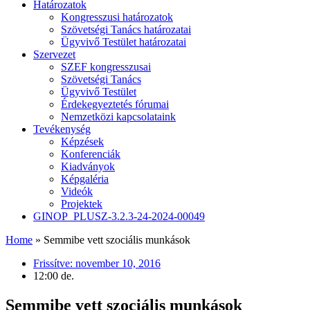
Határozatok
Kongresszusi határozatok
Szövetségi Tanács határozatai
Ügyvivő Testület határozatai
Szervezet
SZEF kongresszusai
Szövetségi Tanács
Ügyvivő Testület
Érdekegyeztetés fórumai
Nemzetközi kapcsolataink
Tevékenység
Képzések
Konferenciák
Kiadványok
Képgaléria
Videók
Projektek
GINOP_PLUSZ-3.2.3-24-2024-00049
Home
»
Semmibe vett szociális munkások
Frissítve:
november 10, 2016
12:00 de.
Semmibe vett szociális munkások