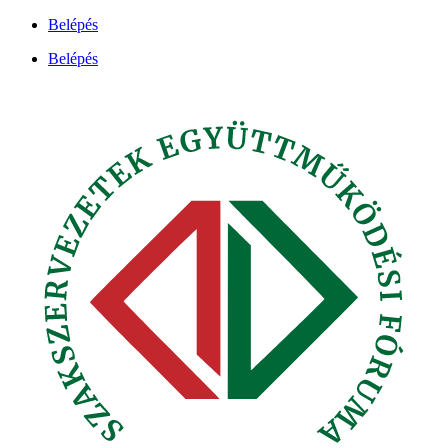
Ugrás
Belépés
a
Belépés
tartalomhoz