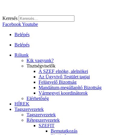
Keresés
Facebook
Youtube
Belépés
Belépés
Rólunk
Kik vagyunk?
Tisztségviselők
A SZEF elnöke, alelnökei
Az Ügyvivő Testület tagjai
Felügyelő Bizottság
Mandátum-megállapító Bizottság
Vármegyei koordinátorok
Elérhetőség
HÍREK
Tagszervezetek
Tagszervezetek
Rétegszervezetek
SZEFIT
Bemutatkozás