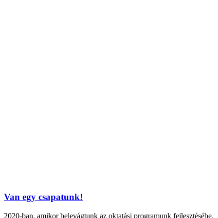
Van egy csapatunk!
2020-ban, amikor belevágtunk az oktatási programunk fejlesztésébe,