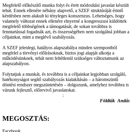
Megfelelő előkészítő munka folyt és érett módosítási javaslat készült
tehát. Ennek ellenére néhány alapvető, a SZEF struktúráját érintő
kérdésben nem alakult ki tényleges konszenzus. Lehetséges, hogy
valamely változat ennek ellenére elnyerné a kongresszusi küldöttek
megfelelő többségének a támogatását, de sokan továbbra is
fenntartással fogadnák azt, és összességében nem szolgálná jobban a
céljainkat, mint a meglévő szabályozás.
A SZEF jelenlegi, hatályos alapszabálya minden szempontból
megfelel a törvényi előírásoknak, biztos jogi alapját alkotja a
működésünknek, tehát nem feltétlenül szükséges változtatnunk az
alapszabályon.
Folytatjuk a munkát, és továbbra is a céljainkat legjobban szolgáló,
hatékonyságot segítő szabályozás kialakításán – a háromszintű
döntési rendszer megszüntetésén – dolgozunk, amelyhez továbbra is
várunk fejlesztő, előrevivő javaslatokat.
:
Földiák Andás
MEGOSZTÁS:
Facebook