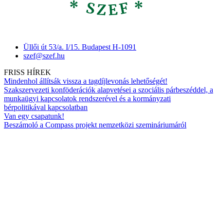
Üllői út 53/a. I/15. Budapest H-1091
szef@szef.hu
FRISS HÍREK
Mindenhol állítsák vissza a tagdíjlevonás lehetőségét!
Szakszervezeti konföderációk alapvetései a szociális párbeszéddel, a
munkaügyi kapcsolatok rendszerével és a kormányzati
bérpolitikával kapcsolatban
Van egy csapatunk!
Beszámoló a Compass projekt nemzetközi szemináriumáról