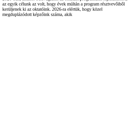
az egyik célunk az volt, hogy évek múltán a program résztvevőiből
kerüljenek ki az oktatóink. 2026-ra elértük, hogy közel
megduplázódott képzőink száma, akik