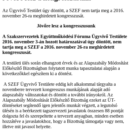
Az Ügyvivő Testület úgy döntött, a SZEF nem tartja meg a 2016.
november 26-ra meghirdetett kongresszusát.
Jövőre lesz a kongresszusunk
A Szakszervezetek Együttműködési Fóruma Ügyvivő Testülete
2016. november 3-án hozott határozatával úgy döntött, nem
tartja meg a SZEF a 2016. november 26-ra meghirdetett
kongresszusát.
A testületi ülés során elhangzott érvek és az Alapszabály Módosítást
Előkészítő Bizottságban folytatott munka tapasztalatai alapján a
következőkkel egészítem ki a döntést.
A SZEF Ügyvivő Testülete eddig két alkalommal tárgyalta a
novemberre tervezett kongresszus munkájának alapját adó
alapszabály változatokat és döntött a további irányokról. Az
Alapszabály Módosítását Előkészítő Bizottság ezeket az ÜT-
döntéseket segítendő igen jelentős munkát végzett, a legutolsó
ülésén is a beérkezett tagszervezeti javaslatok összesen 88 pontját
dolgozta fel és szerepeltette a tervezett anyagban, minden esetben
hozzátéve a javaslatokhoz, hogy a Bizottság támogatja vagy nem,
illetve mit javasol helyette.