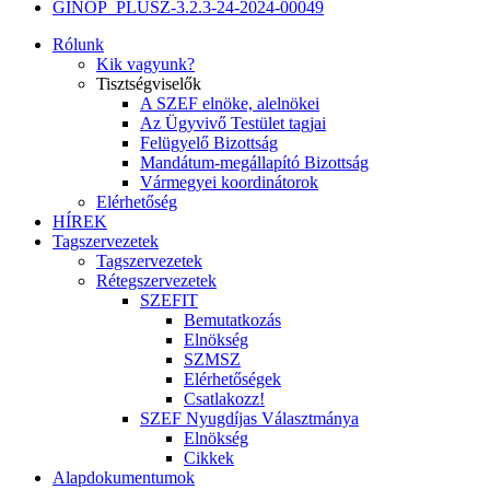
GINOP_PLUSZ-3.2.3-24-2024-00049
Rólunk
Kik vagyunk?
Tisztségviselők
A SZEF elnöke, alelnökei
Az Ügyvivő Testület tagjai
Felügyelő Bizottság
Mandátum-megállapító Bizottság
Vármegyei koordinátorok
Elérhetőség
HÍREK
Tagszervezetek
Tagszervezetek
Rétegszervezetek
SZEFIT
Bemutatkozás
Elnökség
SZMSZ
Elérhetőségek
Csatlakozz!
SZEF Nyugdíjas Választmánya
Elnökség
Cikkek
Alapdokumentumok