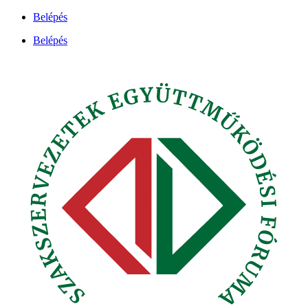
Ugrás
Belépés
a
Belépés
tartalomhoz