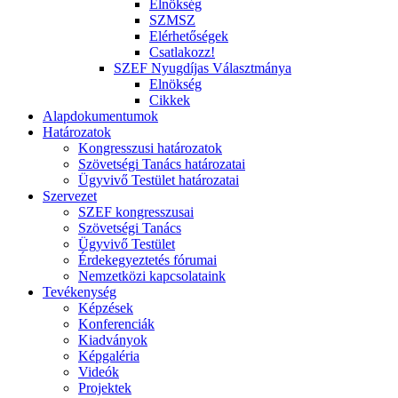
Elnökség
SZMSZ
Elérhetőségek
Csatlakozz!
SZEF Nyugdíjas Választmánya
Elnökség
Cikkek
Alapdokumentumok
Határozatok
Kongresszusi határozatok
Szövetségi Tanács határozatai
Ügyvivő Testület határozatai
Szervezet
SZEF kongresszusai
Szövetségi Tanács
Ügyvivő Testület
Érdekegyeztetés fórumai
Nemzetközi kapcsolataink
Tevékenység
Képzések
Konferenciák
Kiadványok
Képgaléria
Videók
Projektek