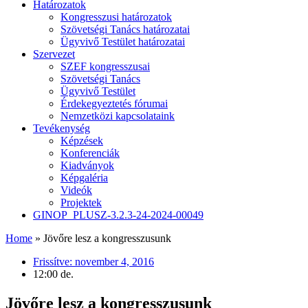
Határozatok
Kongresszusi határozatok
Szövetségi Tanács határozatai
Ügyvivő Testület határozatai
Szervezet
SZEF kongresszusai
Szövetségi Tanács
Ügyvivő Testület
Érdekegyeztetés fórumai
Nemzetközi kapcsolataink
Tevékenység
Képzések
Konferenciák
Kiadványok
Képgaléria
Videók
Projektek
GINOP_PLUSZ-3.2.3-24-2024-00049
Home
»
Jövőre lesz a kongresszusunk
Frissítve:
november 4, 2016
12:00 de.
Jövőre lesz a kongresszusunk