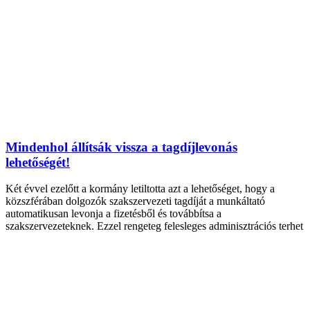
Mindenhol állítsák vissza a tagdíjlevonás
lehetőségét!
Két évvel ezelőtt a kormány letiltotta azt a lehetőséget, hogy a
közszférában dolgozók szakszervezeti tagdíját a munkáltató
automatikusan levonja a fizetésből és továbbítsa a
szakszervezeteknek. Ezzel rengeteg felesleges adminisztrációs terhet