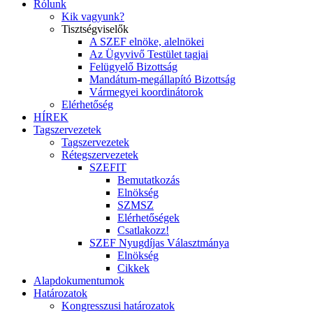
Rólunk
Kik vagyunk?
Tisztségviselők
A SZEF elnöke, alelnökei
Az Ügyvivő Testület tagjai
Felügyelő Bizottság
Mandátum-megállapító Bizottság
Vármegyei koordinátorok
Elérhetőség
HÍREK
Tagszervezetek
Tagszervezetek
Rétegszervezetek
SZEFIT
Bemutatkozás
Elnökség
SZMSZ
Elérhetőségek
Csatlakozz!
SZEF Nyugdíjas Választmánya
Elnökség
Cikkek
Alapdokumentumok
Határozatok
Kongresszusi határozatok