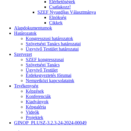
Elérhetőségek
Csatlakozz!
SZEF Nyugdíjas Választmánya
Elnökség
Cikkek
Alapdokumentumok
Határozatok
Kongresszusi határozatok
Szövetségi Tanács határozatai
Ügyvivő Testület határozatai
Szervezet
SZEF kongresszusai
Szövetségi Tanács
Ügyvivő Testület
Érdekegyeztetés fórumai
Nemzetközi kapcsolataink
Tevékenység
Képzések
Konferenciák
Kiadványok
Képgaléria
Videók
Projektek
GINOP_PLUSZ-3.2.3-24-2024-00049