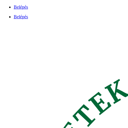
Ugrás
Belépés
a
Belépés
tartalomhoz