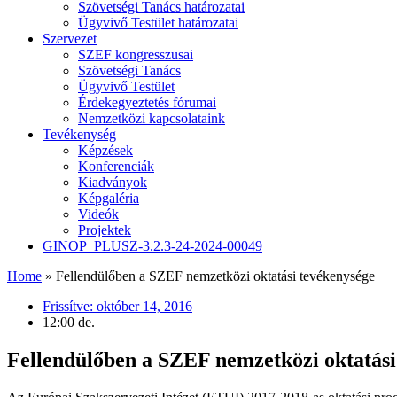
Szövetségi Tanács határozatai
Ügyvivő Testület határozatai
Szervezet
SZEF kongresszusai
Szövetségi Tanács
Ügyvivő Testület
Érdekegyeztetés fórumai
Nemzetközi kapcsolataink
Tevékenység
Képzések
Konferenciák
Kiadványok
Képgaléria
Videók
Projektek
GINOP_PLUSZ-3.2.3-24-2024-00049
Home
»
Fellendülőben a SZEF nemzetközi oktatási tevékenysége
Frissítve:
október 14, 2016
12:00 de.
Fellendülőben a SZEF nemzetközi oktatási