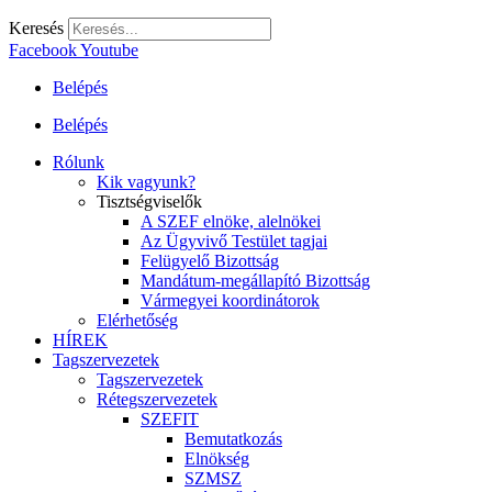
Keresés
Facebook
Youtube
Belépés
Belépés
Rólunk
Kik vagyunk?
Tisztségviselők
A SZEF elnöke, alelnökei
Az Ügyvivő Testület tagjai
Felügyelő Bizottság
Mandátum-megállapító Bizottság
Vármegyei koordinátorok
Elérhetőség
HÍREK
Tagszervezetek
Tagszervezetek
Rétegszervezetek
SZEFIT
Bemutatkozás
Elnökség
SZMSZ