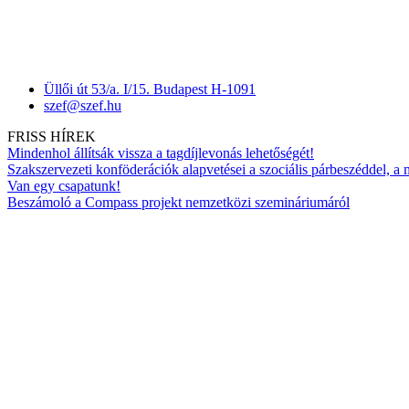
Üllői út 53/a. I/15. Budapest H-1091
szef@szef.hu
FRISS HÍREK
Mindenhol állítsák vissza a tagdíjlevonás lehetőségét!
Szakszervezeti konföderációk alapvetései a szociális párbeszéddel, a
Van egy csapatunk!
Beszámoló a Compass projekt nemzetközi szemináriumáról