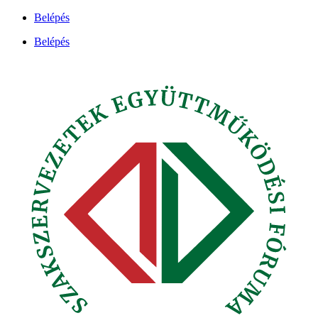
Ugrás
Belépés
a
Belépés
tartalomhoz