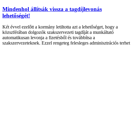
Mindenhol állítsák vissza a tagdíjlevonás
lehetőségét!
Két évvel ezelőtt a kormány letiltotta azt a lehetőséget, hogy a
közszférában dolgozók szakszervezeti tagdíját a munkáltató
automatikusan levonja a fizetésből és továbbítsa a
szakszervezeteknek. Ezzel rengeteg felesleges adminisztrációs terhet