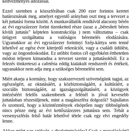
kedvezményes adózással.
Ezzel szemben a közszférában csak 200 ezer forintos keretet
határoznának meg, amelyet egyenlő arányban oszt meg a tervezet a
két juttatási forma között. A munkavállalók rendkívül alacsony bérén
az évi egyszázezer forint tizenketted része (azaz a „béresített béren
kívüli juttatás” képtelen konstrukciója ) nem változtatna – csak
ürügyet szolgáltatna a valóságos béremelés elodázására.
Ugyanakkor az évi egyszázezer forintnyi Szép-kártya sem tenné
lehetővé az egész évre kiterjedő rekreációt, vagy a családi üdülést,
vagy az öngondoskodást. Ez utóbbi fontos cél egyébként érthetetlen
módon teljesen kimaradna a tervezet szerint a juttatásokból. Ez a
felezés tönkreteszi a cafetéria eddig kialakult rendszerét és értékeit,
ugyanakkor nem adja meg a szükséges béremelést sem.
Miért akarja a kormány, hogy szakszervezeti szövetségünk tagjai, az
egészségért, az oktatásáért, a közbiztonságáért, a kultúráért, a
szociális biztonságáért, az igazságszolgáltatásért, a közügyek
intézéséért felelős szakemberek a felénél is jóval kevesebb
juttatásban részesüljenek, mint a magánszféra dolgozói? Sajnálatos
és szomorú, hogy a közintézmények elsöprően nagy többségének
nincs pénze még az évi kettőszázezres juttatásra sem. Tehát a
versenyszférás felső határ lehetővé tétele csak egy elvi engedély
lenne.
Akkor miért van szükség a diszkriminációra? Csak a megalázásért?