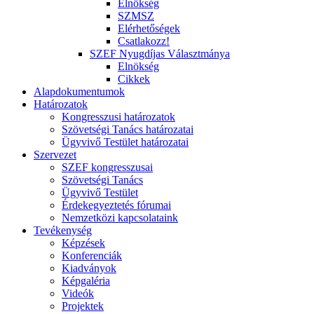
Elnökség
SZMSZ
Elérhetőségek
Csatlakozz!
SZEF Nyugdíjas Választmánya
Elnökség
Cikkek
Alapdokumentumok
Határozatok
Kongresszusi határozatok
Szövetségi Tanács határozatai
Ügyvivő Testület határozatai
Szervezet
SZEF kongresszusai
Szövetségi Tanács
Ügyvivő Testület
Érdekegyeztetés fórumai
Nemzetközi kapcsolataink
Tevékenység
Képzések
Konferenciák
Kiadványok
Képgaléria
Videók
Projektek