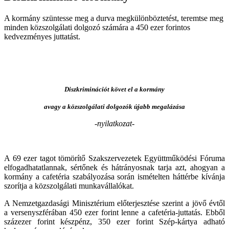
A kormány szüntesse meg a durva megkülönböztetést, teremtse meg
minden közszolgálati dolgozó számára a 450 ezer forintos
kedvezményes juttatást.
Diszkriminációt követ el a kormány
avagy a közszolgálati dolgozók újabb megalázása
-nyilatkozat-
A 69 ezer tagot tömörítő Szakszervezetek Együttműködési Fóruma
elfogadhatatlannak, sértőnek és hátrányosnak tarja azt, ahogyan a
kormány a cafetéria szabályozása során ismételten háttérbe kívánja
szorítja a közszolgálati munkavállalókat.
A Nemzetgazdasági Minisztérium előterjesztése szerint a jövő évtől
a versenyszférában 450 ezer forint lenne a cafetéria-juttatás. Ebből
százezer forint készpénz, 350 ezer forint Szép-kártya adható