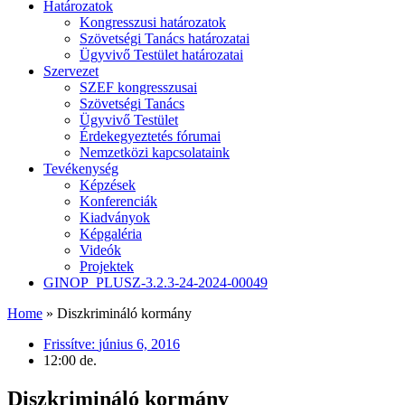
Határozatok
Kongresszusi határozatok
Szövetségi Tanács határozatai
Ügyvivő Testület határozatai
Szervezet
SZEF kongresszusai
Szövetségi Tanács
Ügyvivő Testület
Érdekegyeztetés fórumai
Nemzetközi kapcsolataink
Tevékenység
Képzések
Konferenciák
Kiadványok
Képgaléria
Videók
Projektek
GINOP_PLUSZ-3.2.3-24-2024-00049
Home
»
Diszkrimináló kormány
Frissítve:
június 6, 2016
12:00 de.
Diszkrimináló kormány