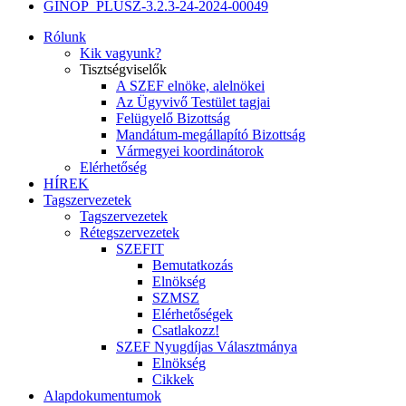
GINOP_PLUSZ-3.2.3-24-2024-00049
Rólunk
Kik vagyunk?
Tisztségviselők
A SZEF elnöke, alelnökei
Az Ügyvivő Testület tagjai
Felügyelő Bizottság
Mandátum-megállapító Bizottság
Vármegyei koordinátorok
Elérhetőség
HÍREK
Tagszervezetek
Tagszervezetek
Rétegszervezetek
SZEFIT
Bemutatkozás
Elnökség
SZMSZ
Elérhetőségek
Csatlakozz!
SZEF Nyugdíjas Választmánya
Elnökség
Cikkek
Alapdokumentumok