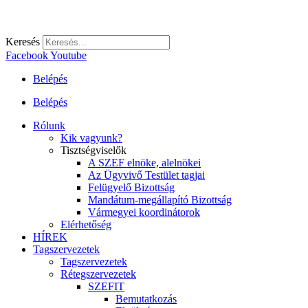
Keresés
Facebook
Youtube
Belépés
Belépés
Rólunk
Kik vagyunk?
Tisztségviselők
A SZEF elnöke, alelnökei
Az Ügyvivő Testület tagjai
Felügyelő Bizottság
Mandátum-megállapító Bizottság
Vármegyei koordinátorok
Elérhetőség
HÍREK
Tagszervezetek
Tagszervezetek
Rétegszervezetek
SZEFIT
Bemutatkozás