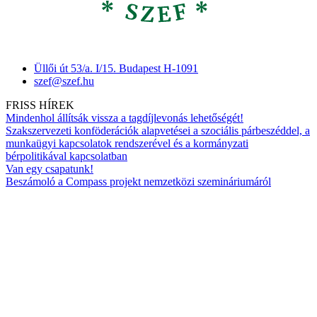
Üllői út 53/a. I/15. Budapest H-1091
szef@szef.hu
FRISS HÍREK
Mindenhol állítsák vissza a tagdíjlevonás lehetőségét!
Szakszervezeti konföderációk alapvetései a szociális párbeszéddel, a
munkaügyi kapcsolatok rendszerével és a kormányzati
bérpolitikával kapcsolatban
Van egy csapatunk!
Beszámoló a Compass projekt nemzetközi szemináriumáról