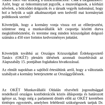
Azért, hogy az önkormányzati jegyzők, a muzeológusok, a kórházi
nővérek, a bölcsődei dolgozók és a társaik vegyék tudomásul, hogy
hol a helyük a saját alkalmazottjait sem kedvelő mai kormánytati
politikusok szerint?
Követeljük, hogy a kormány vonja vissza ezt az előterjesztést,
szüntesse meg a munkavállalók két csoportja közötti durva
megkülönböztetést, és teremtse meg minden közszolgálati dolgozó
számára a 450 ezer forintos kedvezményes juttatást.
Követeljük továbbá az Országos Közszolgálati Érdekegyeztető
Tanács (OKÉT) plenáris ülésének azonnali összehívását az
Alapszabály 15. pontjában foglaltakra hivatkozással.
Az elmúlt napokban a sajtóból értesültünk arról, hogy a változtatás
szabályait a kormány beterjesztette az Országgyűlésnek.
Az OKÉT Munkavállalói Oldalán részvételi jogosultsággal
rendelkező országos konföderációk közös álláspontja és határozott
igénye az, hogy még a parlamenti döntés előtt az OKÉT keretében
történjen egyeztetés, amelyben feltétlenül szükségesnek tartjuk Dr.