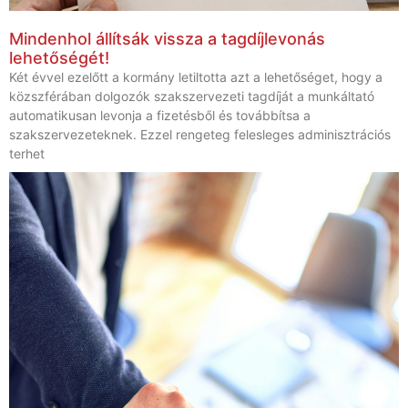
Mindenhol állítsák vissza a tagdíjlevonás
lehetőségét!
Két évvel ezelőtt a kormány letiltotta azt a lehetőséget, hogy a
közszférában dolgozók szakszervezeti tagdíját a munkáltató
automatikusan levonja a fizetésből és továbbítsa a
szakszervezeteknek. Ezzel rengeteg felesleges adminisztrációs
terhet