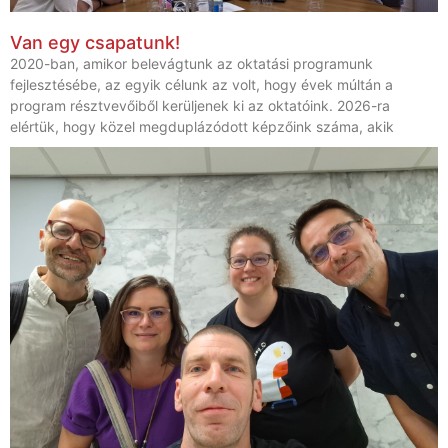
Van egy csapatunk!
2020-ban, amikor belevágtunk az oktatási programunk
fejlesztésébe, az egyik célunk az volt, hogy évek múltán a
program résztvevőiből kerüljenek ki az oktatóink. 2026-ra
elértük, hogy közel megduplázódott képzőink száma, akik