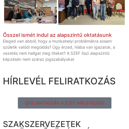
Ősszel ismét indul az alapszintű oktatásunk
Eleged van abból, hogy a munkahelyi problémákra sosem
születik valódi megoldás? Úgy érzed, hiába van igazatok, a
vezetés nem hallgat meg titeket? A SZEF őszi alapszintű
képzésén nem száraz jogszabályokat
HÍRLEVÉL FELIRATKOZÁS
FELIRATKOZÁS A SZEF HÍRLEVELÉRE
SZAKSZERVEZETEK