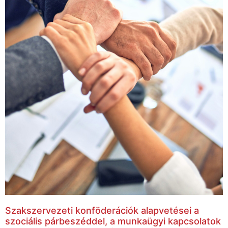
Szakszervezeti konföderációk alapvetései a
szociális párbeszéddel, a munkaügyi kapcsolatok