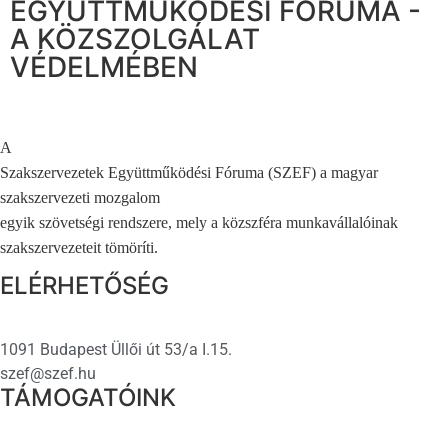
EGYÜTTMŰKÖDÉSI FÓRUMA -
A KÖZSZOLGÁLAT
VÉDELMÉBEN
A
Szakszervezetek Együttműködési Fóruma (SZEF) a magyar
szakszervezeti mozgalom
egyik szövetségi rendszere, mely a közszféra munkavállalóinak
szakszervezeteit tömöríti.
ELÉRHETŐSÉG
1091 Budapest Üllői út 53/a I.15.
szef@szef.hu
TÁMOGATÓINK