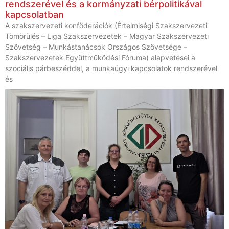
rendszerével és a kormányzati bérpolitikával
kapcsolatban
A szakszervezeti konföderációk (Értelmiségi Szakszervezeti
Tömörülés – Liga Szakszervezetek – Magyar Szakszervezeti
Szövetség – Munkástanácsok Országos Szövetsége –
Szakszervezetek Együttműködési Fóruma) alapvetései a
szociális párbeszéddel, a munkaügyi kapcsolatok rendszerével
és