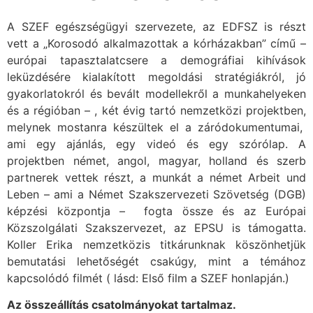
A SZEF egészségügyi szervezete, az EDFSZ is részt
vett a „Korosodó alkalmazottak a kórházakban” című –
európai tapasztalatcsere a demográfiai kihívások
leküzdésére kialakított megoldási stratégiákról, jó
gyakorlatokról és bevált modellekről a munkahelyeken
és a régióban – , két évig tartó nemzetközi projektben,
melynek mostanra készültek el a záródokumentumai,
ami egy ajánlás, egy videó és egy szórólap. A
projektben német, angol, magyar, holland és szerb
partnerek vettek részt, a munkát a német Arbeit und
Leben – ami a Német Szakszervezeti Szövetség (DGB)
képzési központja – fogta össze és az Európai
Közszolgálati Szakszervezet, az EPSU is támogatta.
Koller Erika nemzetközis titkárunknak köszönhetjük
bemutatási lehetőségét csakúgy, mint a témához
kapcsolódó filmét ( lásd: Első film a SZEF honlapján.)
Az összeállítás csatolmányokat tartalmaz.