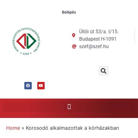
Belépés
Üllői út 53/a. I/15.
Budapest H-1091
szef@szef.hu
Home
»
Korosodó alkalmazottak a kórházakban