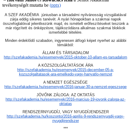
tevékenységét mutatta be
(pptx)
A SZEF AKADÉMIA júniusban a társadalmi nyilvánosság vizsgálatával
zárja eddig sikeres tanévét. A nyári hónapokban a szakmai napok
összefoglalóival jelentkezünk majd, és ismételt erőfeszítéseket teszünk a
már rögzített és önképzésre, tájékozódásra alkalmas szakmai blokkok
ismertebbé tételére.
Minden érdeklődő szabadon, ingyenesen átfogó képet nyerhet az alábbi
témákból:
ÁLLAM ÉS TÁRSADALOM
http://szefakademia.hu/esemenyek/2015-oktober-10-allam-es-tarsadalom
A KÖZSZOLGÁLTATÁSOK ÁRA
http://szefakademia.hu/esemenyek/2015-december-05-a-
kozszolgaltatasok-ara-emelkedo-vagy-hanyatlo-nemzet
A NEMZET EGÉSZSÉGE
http://szefakademia.hu/esemenyek/2016-januar-30-a-nemzet-egeszsege
JÖVŐNK ZÁLOGA: AZ OKTATÁS
http://szefakademia.hu/esemenyek/2016-marcius-19-jovonk-zaloga-az-
oktatas
RENDSZERNYUGDÍJ, VAGY NYUGDÍJENDSZER
http://szefakademia.hu/koszonto/2016-aprilis-9-rendszernyugdij-vagy-
nyugdijrendszer
***