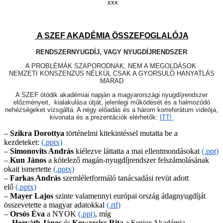
xxx
A SZEF AKADÉMIA ÖSSZEFOGLALÓJA
RENDSZERNYUGDÍJ, VAGY NYUGDÍJRENDSZER
A PROBLÉMÁK SZAPORODNAK, NEM A MEGOLDÁSOK
NEMZETI KONSZENZUS NÉLKÜL CSAK A GYORSULÓ HANYATLÁS
MARAD
A SZEF ötödik akadémiai napján a magyarországi nyugdíjrendszer
előzményeit, kialakulása útját, jelenlegi működését és a halmozódó
nehézségeket vizsgálta. A négy előadás és a három korreferátum videója,
kivonata és a prezentációk elérhetők:
ITT!
–
Szikra Dorottya
történelmi kitekintéssel mutatta be a
kezdeteket:
(.pptx)
–
Simonovits András
kiélezve láttatta a mai ellentmondásokat
(.ppt)
–
Kun János
a kötelező magán-nyugdíjrendszer felszámolásának
okait ismertette
(.pptx)
–
Farkas András
szemléletformáló tanácsadási revüt adott
elő
(.pptx)
–
Mayer Lajos
szinte valamennyi európai ország átlagnyugdíját
összevetette a magyar adatokkal
(.rtf)
–
Orsós Éva
a NYOK
(.ppt)
, míg
–
Horváth János
és
Kowacsics Rita
a Senior Akadémia