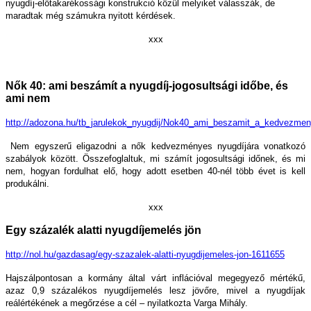
nyugdíj-előtakarékossági konstrukció közül melyiket válasszák, de
maradtak még számukra nyitott kérdések.
xxx
Nők 40: ami beszámít a nyugdíj-jogosultsági időbe, és
ami nem
http://adozona.hu/tb_jarulekok_nyugdij/Nok40_ami_beszamit_a_kedvezm
Nem egyszerű eligazodni a nők kedvezményes nyugdíjára vonatkozó
szabályok között. Összefoglaltuk, mi számít jogosultsági időnek, és mi
nem, hogyan fordulhat elő, hogy adott esetben 40-nél több évet is kell
produkálni.
xxx
Egy százalék alatti nyugdíjemelés jön
http://nol.hu/gazdasag/egy-szazalek-alatti-nyugdijemeles-jon-1611655
Hajszálpontosan a kormány által várt inflációval megegyező mértékű,
azaz 0,9 százalékos nyugdíjemelés lesz jövőre, mivel a nyugdíjak
reálértékének a megőrzése a cél – nyilatkozta Varga Mihály.