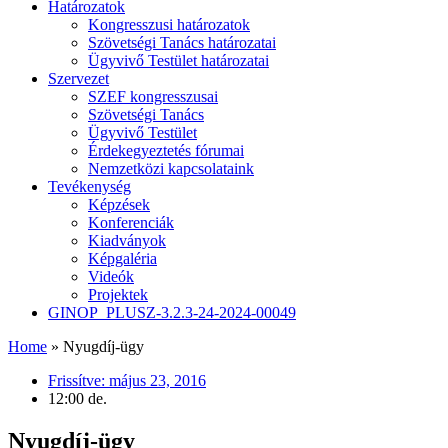
Határozatok
Kongresszusi határozatok
Szövetségi Tanács határozatai
Ügyvivő Testület határozatai
Szervezet
SZEF kongresszusai
Szövetségi Tanács
Ügyvivő Testület
Érdekegyeztetés fórumai
Nemzetközi kapcsolataink
Tevékenység
Képzések
Konferenciák
Kiadványok
Képgaléria
Videók
Projektek
GINOP_PLUSZ-3.2.3-24-2024-00049
Home
»
Nyugdíj-ügy
Frissítve:
május 23, 2016
12:00 de.
Nyugdíj-ügy