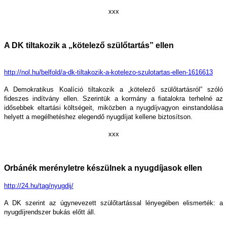
xxx
A DK tiltakozik a „kötelező szülőtartás” ellen
http://nol.hu/belfold/a-dk-tiltakozik-a-kotelezo-szulotartas-ellen-1616613
A Demokratikus Koalíció tiltakozik a „kötelező szülőtartásról” szóló
fideszes indítvány ellen. Szerintük a kormány a fiatalokra terhelné az
idősebbek eltartási költségeit, miközben a nyugdíjvagyon einstandolása
helyett a megélhetéshez elegendő nyugdíjat kellene biztosítson.
xxx
Orbánék merényletre készülnek a nyugdíjasok ellen
http://24.hu/tag/nyugdij/
A DK szerint az úgynevezett szülőtartással lényegében elismerték: a
nyugdíjrendszer bukás előtt áll.