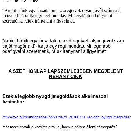
“Amint bánik egy társadalom az öregeivel, olyan jövőt szán saját
magának!”- tartja egy régi mondás. Mi legalább odafigyelni
szeretnénk, rájuk irányítani a figyelmet.
“Amint bánik egy társadalom az öregeivel, olyan jövőt szán
saját magának!”- tartja egy régi mondás. Mi legalább
odafigyelni szeretnénk, rájuk irányítani a figyelmet.
A SZEF HONLAP LAPSZEMLÉJÉBEN MEGJELENT
NÉHÁNY CIKK
Ezek a legjobb nyugdíjmegoldások alkalmazotti
fizetéshez
http://hvg.hu/brandchannel/nnbiztosito_20160331_legjobb_nyugdijmegoldas
Már megfutották a köröket arról is, hogy a három állami támogatású