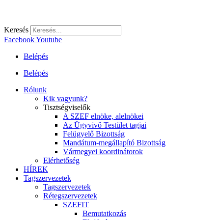
Keresés
Facebook
Youtube
Belépés
Belépés
Rólunk
Kik vagyunk?
Tisztségviselők
A SZEF elnöke, alelnökei
Az Ügyvivő Testület tagjai
Felügyelő Bizottság
Mandátum-megállapító Bizottság
Vármegyei koordinátorok
Elérhetőség
HÍREK
Tagszervezetek
Tagszervezetek
Rétegszervezetek
SZEFIT
Bemutatkozás