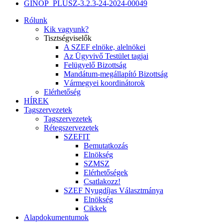
GINOP_PLUSZ-3.2.3-24-2024-00049
Rólunk
Kik vagyunk?
Tisztségviselők
A SZEF elnöke, alelnökei
Az Ügyvivő Testület tagjai
Felügyelő Bizottság
Mandátum-megállapító Bizottság
Vármegyei koordinátorok
Elérhetőség
HÍREK
Tagszervezetek
Tagszervezetek
Rétegszervezetek
SZEFIT
Bemutatkozás
Elnökség
SZMSZ
Elérhetőségek
Csatlakozz!
SZEF Nyugdíjas Választmánya
Elnökség
Cikkek
Alapdokumentumok