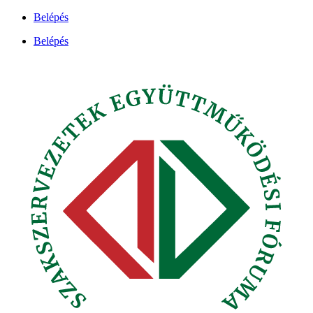
Ugrás
Belépés
a
Belépés
tartalomhoz