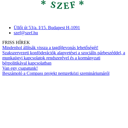
Üllői út 53/a. I/15. Budapest H-1091
szef@szef.hu
FRISS HÍREK
Mindenhol állítsák vissza a tagdíjlevonás lehetőségét!
Szakszervezeti konföderációk alapvetései a szociális párbeszéddel, a
munkaügyi kapcsolatok rendszerével és a kormányzati
bérpolitikával kapcsolatban
Van egy csapatunk!
Beszámoló a Compass projekt nemzetközi szemináriumáról