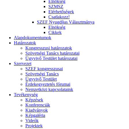
Elnökség
SZMSZ
Elérhetőségek
Csatlakozz!
SZEF Nyugdíjas Választmánya
Elnökség
Cikkek
Alapdokumentumok
Határozatok
Kongresszusi határozatok
Szövetségi Tanács határozatai
Ügyvivő Testület határozatai
Szervezet
SZEF kongresszusai
Szövetségi Tanács
Ügyvivő Testület
Érdekegyeztetés fórumai
Nemzetközi kapcsolataink
Tevékenység
Képzések
Konferenciák
Kiadványok
Képgaléria
Videók
Projektek