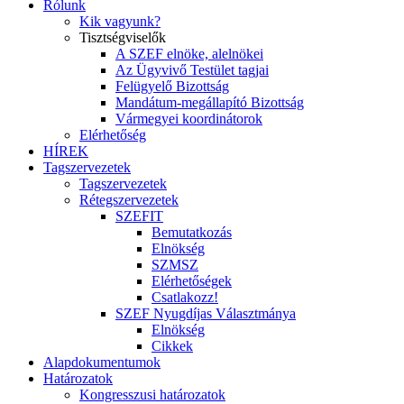
Rólunk
Kik vagyunk?
Tisztségviselők
A SZEF elnöke, alelnökei
Az Ügyvivő Testület tagjai
Felügyelő Bizottság
Mandátum-megállapító Bizottság
Vármegyei koordinátorok
Elérhetőség
HÍREK
Tagszervezetek
Tagszervezetek
Rétegszervezetek
SZEFIT
Bemutatkozás
Elnökség
SZMSZ
Elérhetőségek
Csatlakozz!
SZEF Nyugdíjas Választmánya
Elnökség
Cikkek
Alapdokumentumok
Határozatok
Kongresszusi határozatok