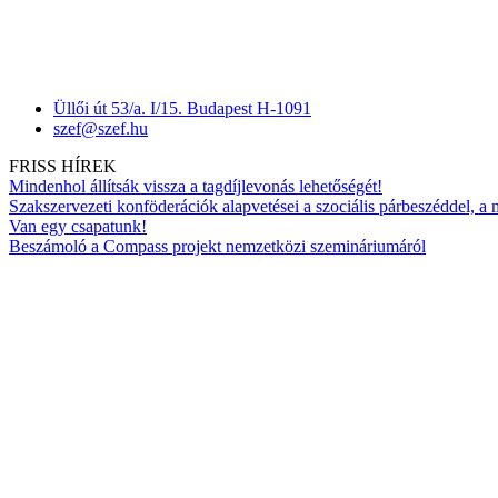
Üllői út 53/a. I/15. Budapest H-1091
szef@szef.hu
FRISS HÍREK
Mindenhol állítsák vissza a tagdíjlevonás lehetőségét!
Szakszervezeti konföderációk alapvetései a szociális párbeszéddel, a
Van egy csapatunk!
Beszámoló a Compass projekt nemzetközi szemináriumáról