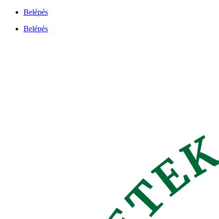
Ugrás
Belépés
a
Belépés
tartalomhoz