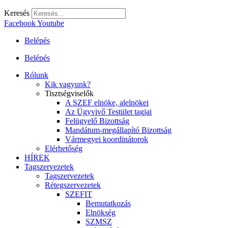
Keresés
Facebook
Youtube
Belépés
Belépés
Rólunk
Kik vagyunk?
Tisztségviselők
A SZEF elnöke, alelnökei
Az Ügyvivő Testület tagjai
Felügyelő Bizottság
Mandátum-megállapító Bizottság
Vármegyei koordinátorok
Elérhetőség
HÍREK
Tagszervezetek
Tagszervezetek
Rétegszervezetek
SZEFIT
Bemutatkozás
Elnökség
SZMSZ