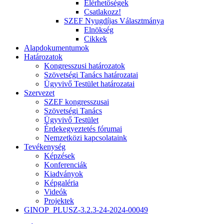
Elérhetőségek
Csatlakozz!
SZEF Nyugdíjas Választmánya
Elnökség
Cikkek
Alapdokumentumok
Határozatok
Kongresszusi határozatok
Szövetségi Tanács határozatai
Ügyvivő Testület határozatai
Szervezet
SZEF kongresszusai
Szövetségi Tanács
Ügyvivő Testület
Érdekegyeztetés fórumai
Nemzetközi kapcsolataink
Tevékenység
Képzések
Konferenciák
Kiadványok
Képgaléria
Videók
Projektek
GINOP_PLUSZ-3.2.3-24-2024-00049