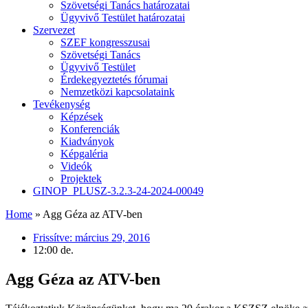
Szövetségi Tanács határozatai
Ügyvivő Testület határozatai
Szervezet
SZEF kongresszusai
Szövetségi Tanács
Ügyvivő Testület
Érdekegyeztetés fórumai
Nemzetközi kapcsolataink
Tevékenység
Képzések
Konferenciák
Kiadványok
Képgaléria
Videók
Projektek
GINOP_PLUSZ-3.2.3-24-2024-00049
Home
»
Agg Géza az ATV-ben
Frissítve:
március 29, 2016
12:00 de.
Agg Géza az ATV-ben