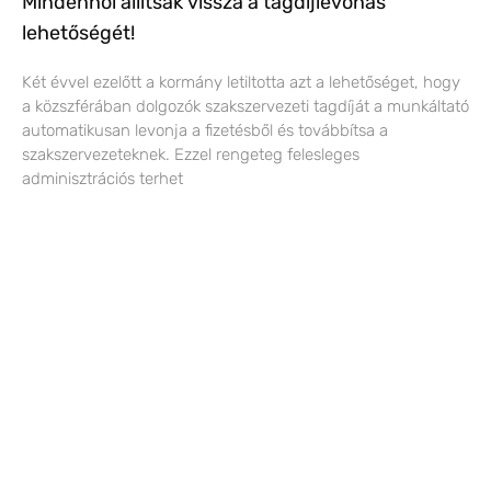
Mindenhol állítsák vissza a tagdíjlevonás
lehetőségét!
Két évvel ezelőtt a kormány letiltotta azt a lehetőséget, hogy
a közszférában dolgozók szakszervezeti tagdíját a munkáltató
automatikusan levonja a fizetésből és továbbítsa a
szakszervezeteknek. Ezzel rengeteg felesleges
adminisztrációs terhet