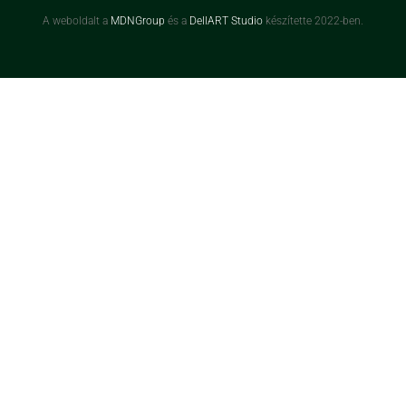
A weboldalt a
MDNGroup
és a
DellART Studio
készítette 2022-ben.