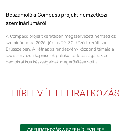
Beszámoló a Compass projekt nemzetközi
szemináriumáról
A Compass projekt keretében megszervezett nemzetközi
szemináriumra 2026. június 29-30. között került sor
Brüsszelben. A kétnapos rendezvény központi témája a
szakszervezeti képviselők politikai tudatosságának és
demokratikus készségeinek megerősítése volt a
HÍRLEVÉL FELIRATKOZÁS
FELIRATKOZÁS A SZEF HÍRLEVELÉRE