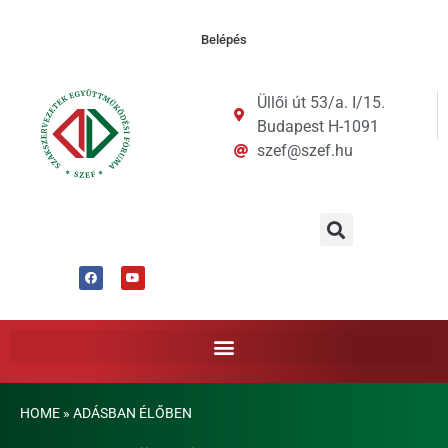
Belépés
Üllői út 53/a. I/15.
Budapest H-1091
szef@szef.hu
HOME
»
ADÁSBAN ÉLŐBEN