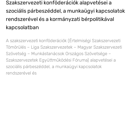
Szakszervezeti konföderációk alapvetései a
szociális párbeszéddel, a munkaügyi kapcsolatok
rendszerével és a kormányzati bérpolitikával
kapcsolatban
A szakszervezeti konföderációk (Értelmiségi Szakszervezeti
Tömörülés – Liga Szakszervezetek – Magyar Szakszervezeti
Szövetség – Munkástanácsok Országos Szövetsége –
Szakszervezetek Együttműködési Fóruma) alapvetései a
szociális párbeszéddel, a munkaügyi kapcsolatok
rendszerével és