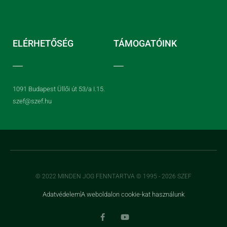
ELÉRHETŐSÉG
TÁMOGATÓINK
1091 Budapest Üllői út 53/a I.15.
szef@szef.hu
© 2022 MINDEN JOG FENNTARTVA © 1995 - 2026 SZEF
Adatvédelem
A weboldalon cookie-kat használunk