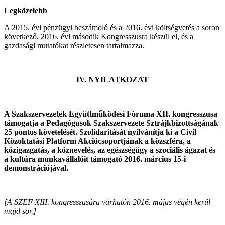
Legközelebb
A 2015. évi pénzügyi beszámoló és a 2016. évi költségvetés a soron
következő, 2016. évi második Kongresszusra készül el, és a
gazdasági mutatókat részletesen tartalmazza.
IV. NYILATKOZAT
A Szakszervezetek Együttműködési Fóruma XII. kongresszusa
támogatja a Pedagógusok Szakszervezete Sztrájkbizottságának
25 pontos követelését. Szolidaritását nyilvánítja ki a Civil
Közoktatási Platform Akciócsoportjának a közszféra, a
közigazgatás, a köznevelés, az egészségügy a szociális ágazat és
a kultúra munkavállalóit támogató 2016. március 15-i
demonstrációjával.
[A SZEF XIII. kongresszusára várhatón 2016. május végén kerül
majd sor.]