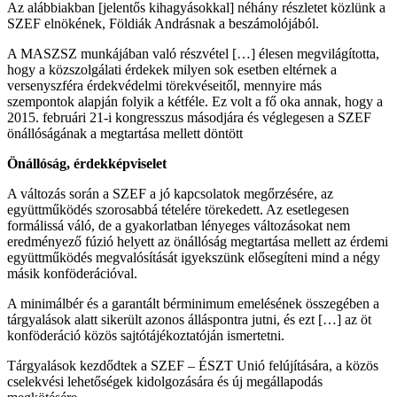
Az alábbiakban [jelentős kihagyásokkal] néhány részletet közlünk a
SZEF elnökének, Földiák Andrásnak a beszámolójából.
A MASZSZ munkájában való részvétel […] élesen megvilágította,
hogy a közszolgálati érdekek milyen sok esetben eltérnek a
versenyszféra érdekvédelmi törekvéseitől, mennyire más
szempontok alapján folyik a kétféle. Ez volt a fő oka annak, hogy a
2015. februári 21-i kongresszus másodjára és véglegesen a SZEF
önállóságának a megtartása mellett döntött
Önállóság, érdekképviselet
A változás során a SZEF a jó kapcsolatok megőrzésére, az
együttműködés szorosabbá tételére törekedett. Az esetlegesen
formálissá váló, de a gyakorlatban lényeges változásokat nem
eredményező fúzió helyett az önállóság megtartása mellett az érdemi
együttműködés megvalósítását igyekszünk elősegíteni mind a négy
másik konföderációval.
A minimálbér és a garantált bérminimum emelésének összegében a
tárgyalások alatt sikerült azonos álláspontra jutni, és ezt […] az öt
konföderáció közös sajtótájékoztatóján ismertetni.
Tárgyalások kezdődtek a SZEF – ÉSZT Unió felújítására, a közös
cselekvési lehetőségek kidolgozására és új megállapodás