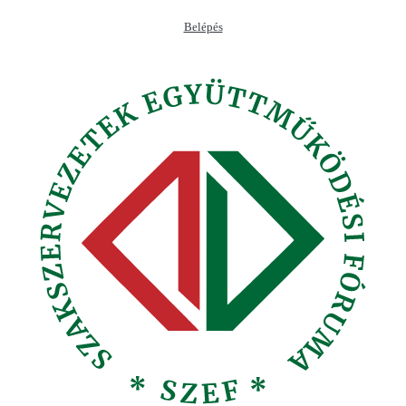
Ugrás
Belépés
a
tartalomhoz