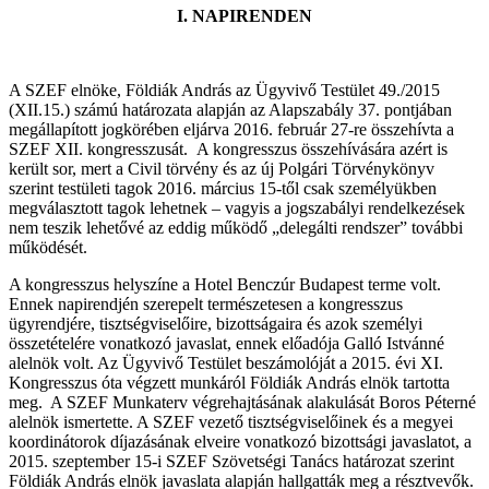
I. NAPIRENDEN
A SZEF elnöke, Földiák András az Ügyvivő Testület 49./2015
(XII.15.) számú határozata alapján az Alapszabály 37. pontjában
megállapított jogkörében eljárva 2016. február 27-re összehívta a
SZEF XII. kongresszusát. A kongresszus összehívására azért is
került sor, mert a Civil törvény és az új Polgári Törvénykönyv
szerint testületi tagok 2016. március 15-től csak személyükben
megválasztott tagok lehetnek – vagyis a jogszabályi rendelkezések
nem teszik lehetővé az eddig működő „delegálti rendszer” további
működését.
A kongresszus helyszíne a Hotel Benczúr Budapest terme volt.
Ennek napirendjén szerepelt természetesen a kongresszus
ügyrendjére, tisztségviselőire, bizottságaira és azok személyi
összetételére vonatkozó javaslat, ennek előadója Galló Istvánné
alelnök volt. Az Ügyvivő Testület beszámolóját a 2015. évi XI.
Kongresszus óta végzett munkáról Földiák András elnök tartotta
meg. A SZEF Munkaterv végrehajtásának alakulását Boros Péterné
alelnök ismertette. A SZEF vezető tisztségviselőinek és a megyei
koordinátorok díjazásának elveire vonatkozó bizottsági javaslatot, a
2015. szeptember 15-i SZEF Szövetségi Tanács határozat szerint
Földiák András elnök javaslata alapján hallgatták meg a résztvevők.