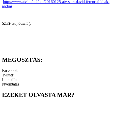
http://www.atv.hu/belfold/20160125-atv-start-david-ferenc-foldiak-
andras
SZEF Sajtóosztály
MEGOSZTÁS:
Facebook
Twitter
LinkedIn
Nyomtatás
EZEKET OLVASTA MÁR?