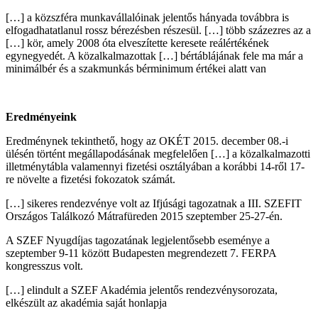
[…] a közszféra munkavállalóinak jelentős hányada továbbra is
elfogadhatatlanul rossz bérezésben részesül. […] több százezres az a
[…] kör, amely 2008 óta elveszítette keresete reálértékének
egynegyedét. A közalkalmazottak […] bértáblájának fele ma már a
minimálbér és a szakmunkás bérminimum értékei alatt van
Eredményeink
Eredménynek tekinthető, hogy az OKÉT 2015. december 08.-i
ülésén történt megállapodásának megfelelően […] a közalkalmazotti
illetménytábla valamennyi fizetési osztályában a korábbi 14-ről 17-
re növelte a fizetési fokozatok számát.
[…] sikeres rendezvénye volt az Ifjúsági tagozatnak a III. SZEFIT
Országos Találkozó Mátrafüreden 2015 szeptember 25-27-én.
A SZEF Nyugdíjas tagozatának legjelentősebb eseménye a
szeptember 9-11 között Budapesten megrendezett 7. FERPA
kongresszus volt.
[…] elindult a SZEF Akadémia jelentős rendezvénysorozata,
elkészült az akadémia saját honlapja