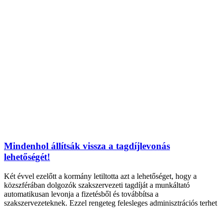
Mindenhol állítsák vissza a tagdíjlevonás
lehetőségét!
Két évvel ezelőtt a kormány letiltotta azt a lehetőséget, hogy a
közszférában dolgozók szakszervezeti tagdíját a munkáltató
automatikusan levonja a fizetésből és továbbítsa a
szakszervezeteknek. Ezzel rengeteg felesleges adminisztrációs terhet