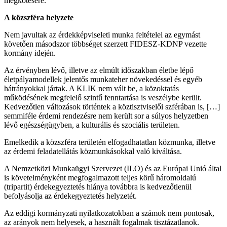
megkötésére.
A közszféra helyzete
Nem javultak az érdekképviseleti munka feltételei az egymást
követően másodszor többséget szerzett FIDESZ-KDNP vezette
kormány idején.
Az érvényben lévő, illetve az elmúlt időszakban életbe lépő
életpályamodellek jelentős munkateher növekedéssel és egyéb
hátrányokkal jártak. A KLIK nem vált be, a közoktatás
működésének megfelelő szintű fenntartása is veszélybe került.
Kedvezőtlen változások történtek a köztisztviselői szférában is, […]
semmiféle érdemi rendezésre nem került sor a súlyos helyzetben
lévő egészségügyben, a kulturális és szociális területen.
Emelkedik a közszféra területén elfogadhatatlan közmunka, illetve
az érdemi feladatellátás közmunkásokkal való kiváltása.
A Nemzetközi Munkaügyi Szervezet (ILO) és az Európai Unió által
is követelményként megfogalmazott teljes körű háromoldalú
(tripartit) érdekegyeztetés hiánya továbbra is kedvezőtlenül
befolyásolja az érdekegyeztetés helyzetét.
Az eddigi kormányzati nyilatkozatokban a számok nem pontosak,
az arányok nem helyesek, a használt fogalmak tisztázatlanok.