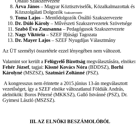
Önálló Szakszervezete
Árva János
– Magyar Köztisztviselők, Közalkalmazottak és
Közszolgálati Dolgozók
Szakszervezete
Toma Lajos
– Mentődolgozók Önálló Szakszervezete
Dr. Dúló Károly
– Művészeti Szakszervezetek Szövetsége
Szabó Éva Zsuzsanna
– Pedagógusok Szakszervezete
Nagy Viktória
– SZEF Ifjúsági Tagozata
Dr. Mayer Lajos
– SZEF Nyugdíjas Választmány
Az ÜT személyi összetétele ezzel lényegében nem változott.
Valamint sor került a
Felügyelő Bizottság
megválasztására, elnöke
:
Fehér József
, tagjai:
Kissné Kovács Nóra
(BDDSZ),
Borhi
Károlyné
(MSZSZ),
Szatmári Zoltánné
(PSZ).
A kongresszus nem érintette a 2015.június 13-án megválasztott
vezetőséget, így a SZEF elnöke változatlanul Földiák András,
alelnökök: Boros Péterné (MKKSZ), Galló Istvánné (PSZ), Dr.
Gyimesi László (MSZSZ).
III. AZ ELNÖKI BESZÁMOLÓBÓL