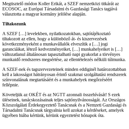
Megtisztelő módon Koller Erikát, a SZEF nemzetközi titkárát az
ECOSOC, az Európai Társadalmi és Gazdasági Tanács tagjává
választotta a magyar kormány jelölése alapján.
Tiltakozunk
A SZEF […] levelekben, nyilatkozatokban, sajtótájékoztató
tiltakozott az ellen, hogy a különböző át- és kiszervezések
következményeként a munkavállalók elveszítik a […] jogi
garanciáikat, létező kedvezményeiket, […] munkahelyeiket is […]
változatlanul általánosan tapasztalható napi gyakorlat a törvényes
munkaidő rendszeres megsértése, az ellentételezés nélküli túlmunka.
A SZEF-nek és tagszervezeteinek minden eddiginél határozottabban
kell a lakosságot hátrányosan érintő szakmai szolgáltatási rendszerek
színvonalának megtartásáért és a munkahelyek megőrzéséért
fellépnie.
Követeljük az OKÉT és az NGTT azonnali összehívását! S ezek
üléseinek, tanácskozásainak teljes sajtónyilvánosságát. Az Országos
Közszolgálati Érdekegyeztető Tanácsnak és a Nemzeti Gazdasági és
Társadalmi Tanácsnak tárgyalnia kell azokat a kérdéseket, amelyek
ügyében hiába kértünk, kérünk egyeztetést hónapok óta.