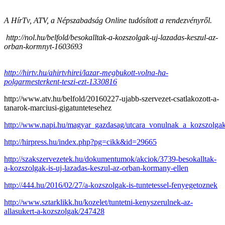
A HírTv, ATV, a Népszabadság Online tudósított a rendezvényről.
http://nol.hu/belfold/besokalltak-a-kozszolgak-uj-lazadas-keszul-az-
orban-kormnyt-1603693
http://hirtv.hu/ahirtvhirei/lazar-megbukott-volna-ha-
polgarmesterkent-teszi-ezt-1330816
http://www.atv.hu/belfold/20160227-ujabb-szervezet-csatlakozott-a-
tanarok-marciusi-gigatuntetesehez
http://www.napi.hu/magyar_gazdasag/utcara_vonulnak_a_kozszolga
http://hirpress.hu/index.php?pg=cikk&id=29665
http://szakszervezetek.hu/dokumentumok/akciok/3739-besokalltak-
a-kozszolgak-is-uj-lazadas-keszul-az-orban-kormany-ellen
http://444.hu/2016/02/27/a-kozszolgak-is-tuntetessel-fenyegetoznek
http://www.sztarklikk.hu/kozelet/tuntetni-kenyszerulnek-az-
allasukert-a-kozszolgak/247428